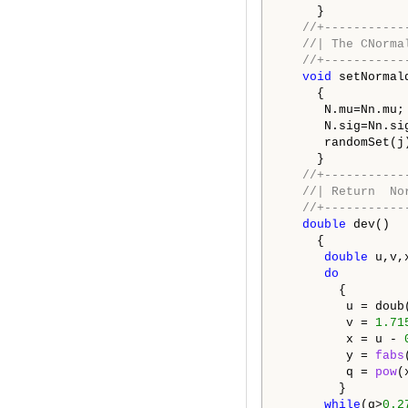
     }

//+-----------
//| The CNorma
//+-----------
void
 setNormal
     {

      N.mu=Nn.mu;

      N.sig=Nn.sig
      randomSet(j)
     }

//+-----------
//| Return  No
//+-----------
double
 dev()

     {

double
 u,v,x
do
        {

         u = doub(
         v = 
1.71
         x = u - 
         y = 
fabs
         q = 
pow
(
        }

while
(q>
0.2