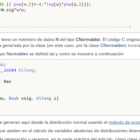
46
 || 
pow
(v,
2
)>-
4
.*
log
(u)*
pow
(u,
2
)));

+N.sig*v/u;

----------------------------------------------------+
e tiene un miembro de datos
N
del tipo
CNormaldist
. El código C origin
a generada por la clase (en este caso, por la clase
CNormaldev
) tuver
tipo
Normaldev
se definió tal y como se muestra a continuación:
ub
;

__int64 
Ullong
;

 Ran 

mu, 
Doub
 ssig, 
Ullong
 i)

e generan aquí desde la distribución normal usando el
método de prop
e asisten en el cálculo de variables aleatorias de distribuciones diver
a generación y veremos, en la parte práctica del artículo, cómo crear 