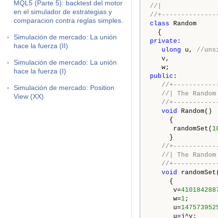
MQL5 (Parte 5): backtest del motor
//|              
en el simulador de estrategias y
//+--------------
comparacion contra reglas simples.
class
 Random

Simulación de mercado: La unión
private
:

hace la fuerza (II)
ulong
 u, 
//uns
   v,

Simulación de mercado: La unión
hace la fuerza (I)
public
:

//+-----------
Simulación de mercado: Position
//| The Random
View (XX)
//+-----------
void
 Random()

     {

      randomSet(
1
     }

//+-----------
//| The Random
//+-----------
void
 randomSet
     {

      v=
410184288
      w=
1
;

      u=
147573952
      u=j^v;
