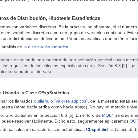
ros de Distribución, Hipótesis Estadísticas
mos con variables discretas. En la práctica, no obstante, si el número 
e estas variables discretas como un grupo de variables continuas. Est
 usar distribuciones definidas por fórmulas analíticas que estén relaci
análisis de la
distribución empírica
.
tamos estudiando una muestra de una población general cuyos miembr
los requisitos de los cálculos especificados en la Sección 8.3 [9]. Lp
lculo de punto e intervalo.
s Usando la Clase CExpStatistics
inar los llamados
outliers, o "valores atípicos"
, de la muestra; estas s
uestra (tanto hacia arriba como hacia abajo). No hay un método univers
por S.V. Bulashev en la Sección 6.3 [
5
]. En el foro de
MQL4
se creó una 
 puede resolver fácilmente. Dicho esto, seguramente aplicaremos
OO
a de cálculos de características estadísticas
CExpStatistics
(Clase de E