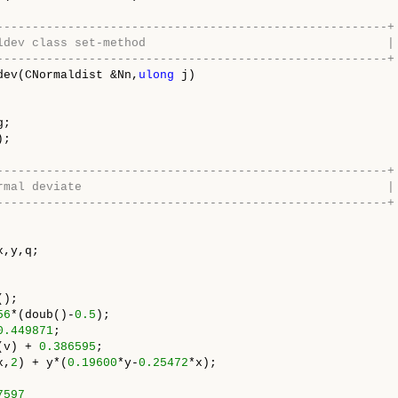
-------------------------------------------------------+
ldev class set-method                                  |
-------------------------------------------------------+
dev(CNormaldist &Nn,
ulong
 j)

;

;

-------------------------------------------------------+
rmal deviate                                           |
-------------------------------------------------------+
,y,q;

);

56
*(doub()-
0.5
);

0.449871
;

(v) + 
0.386595
;

x,
2
) + y*(
0.19600
*y-
0.25472
*x);

7597