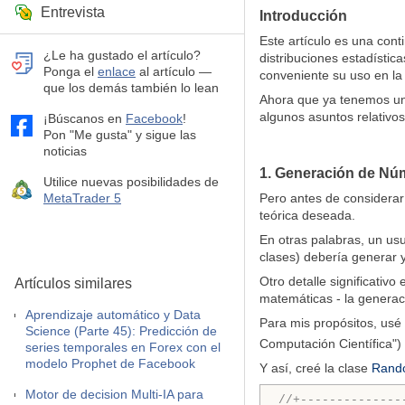
Entrevista
Introducción
Este artículo es una cont
¿Le ha gustado el artículo?
distribuciones estadístic
Ponga el
enlace
al artículo —
conveniente su uso en la
que los demás también lo lean
Ahora que ya tenemos una
algunos asuntos relativos
¡Búscanos en
Facebook
!
Pon "Me gusta" y sigue las
noticias
1. Generación de Núm
Utilice nuevas posibilidades de
MetaTrader 5
Pero antes de considerar
teórica deseada.
En otras palabras, un us
clases) debería generar 
Otro detalle significativ
Artículos similares
matemáticas - la generaci
Aprendizaje automático y Data
Para mis propósitos, usé 
Science (Parte 45): Predicción de
Computación Científica")
series temporales en Forex con el
modelo Prophet de Facebook
Y así, creé la clase
Rand
Motor de decision Multi-IA para
//+--------------