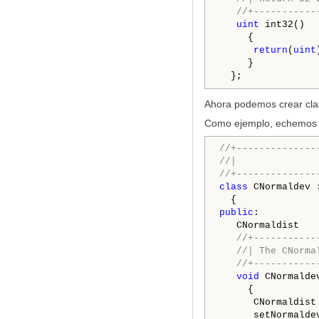
//+-----------
uint
 int32()

     {

return
(
uint
     }

  };
Ahora podemos crear clas
Como ejemplo, echemos un
//+--------------
//|              
//+--------------
class
 CNormaldev 
public
:

   CNormaldist   
//+-----------
//| The CNorma
//+-----------
void
 CNormaldev
     {

      CNormaldist 
      setNormalde