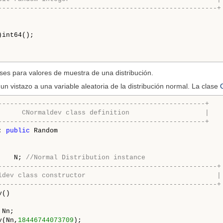
-------------------------------------------------------+
)int64();

es para valores de muestra de una distribución.
 vistazo a una variable aleatoria de la distribución normal. La clase
----------------------------------------------------+
      CNormaldev class definition                   |
----------------------------------------------------+
: 
public
 Random

    N; 
//Normal Distribution instance
-------------------------------------------------------+
ldev class constructor                                 |
-------------------------------------------------------+
()

Nn;

v(Nn,
18446744073709
);
