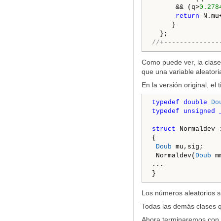
      && (q>
0.278
return
 N.mu
     }

//+--------------
Como puede ver, la clas
que una variable aleatori
En la versión original, el 
typedef double 
Do
typedef unsigned 
struct
 Normaldev :
{

Doub
 mu,sig;

 Normaldev(
Doub
 m
...

}
Los números aleatorios s
Todas las demás clases qu
Ahora terminaremos con l