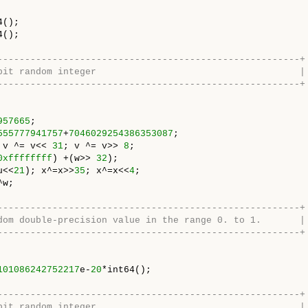
();

();

-------------------------------------------------------+
bit random integer                                     |
-------------------------------------------------------+
957665
;

555777941757
+
7046029254386353087
;

 v ^= v<< 
31
; v ^= v>> 
8
;

0xffffffff
) +(w>> 
32
);

u<<
21
); x^=x>>
35
; x^=x<<
4
;

w;

-------------------------------------------------------+
dom double-precision value in the range 0. to 1.       |
-------------------------------------------------------+
101086242752217
e-
20
*int64();

-------------------------------------------------------+
bit random integer                                     |