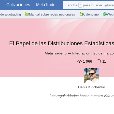
S
Cotizaciones
MetaTrader
Escriba
/
para buscar: @user,
de algotrading
Manual sobre redes neuronales
Calendario
WebT
El Papel de las Distribuciones Estadísticas
MetaTrader 5
—
Integración
|
25 de marzo
1 966
11
Denis Kirichenko
Las regularidades hacen nuestra vida má