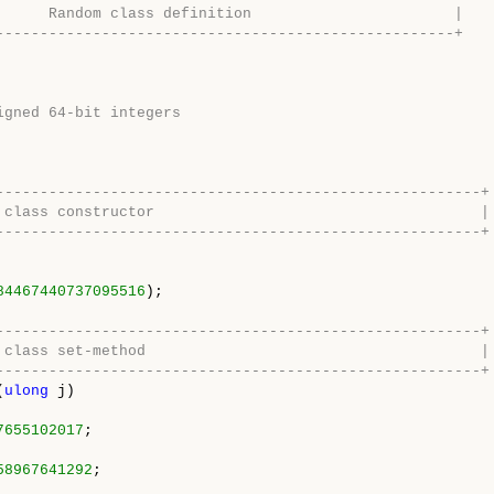
      Random class definition                       |
----------------------------------------------------+
igned 64-bit integers 
-------------------------------------------------------+
 class constructor                                     |
-------------------------------------------------------+
84467440737095516
);

-------------------------------------------------------+
 class set-method                                      |
-------------------------------------------------------+
(
ulong
 j)

7655102017
;

58967641292
;
