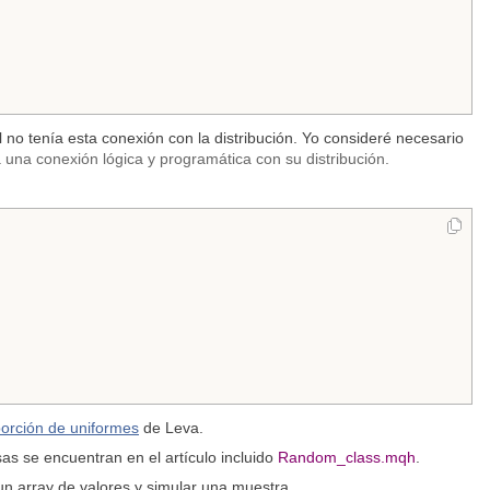
al no tenía esta conexión con la distribución. Yo consideré necesario
a una conexión lógica y programática con su distribución.
orción de uniformes
de Leva.
sas se encuentran en el artículo incluido
Random_class.mqh
.
un array de valores y simular una muestra.