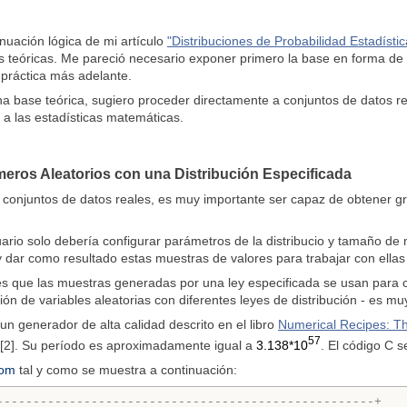
inuación lógica de mi artículo
"Distribuciones de Probabilidad Estadíst
as teóricas. Me pareció necesario exponer primero la base en forma de 
 práctica más adelante.
 base teórica, sugiero proceder directamente a conjuntos de datos re
 a las estadísticas matemáticas.
eros Aleatorios con una Distribución Especificada
 conjuntos de datos reales, es muy importante ser capaz de obtener gr
uario solo debería configurar parámetros de la distribucio y tamaño d
y dar como resultado estas muestras de valores para trabajar con ella
o es que las muestras generadas por una ley especificada se usan para 
ón de variables aleatorias con diferentes leyes de distribución - es mu
un generador de alta calidad descrito en el libro
Numerical Recipes: The
57
 [2]. Su período es aproximadamente igual a
3.138*10
. El código C 
om
tal y como se muestra a continuación:
----------------------------------------------------+