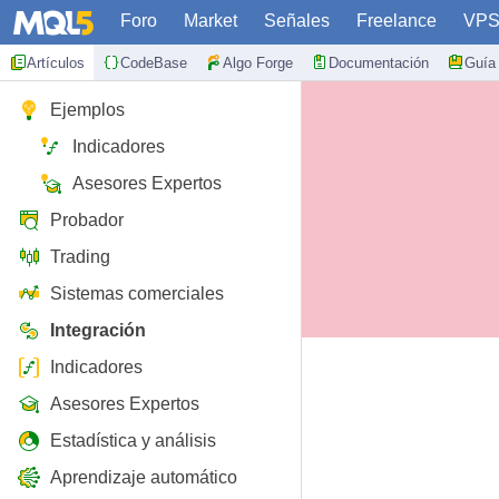
Foro
Market
Señales
Freelance
VP
Artículos
CodeBase
Algo Forge
Documentación
Guía 
Ejemplos
Indicadores
Asesores Expertos
Probador
Trading
Sistemas comerciales
Integración
Indicadores
Asesores Expertos
Estadística y análisis
Aprendizaje automático