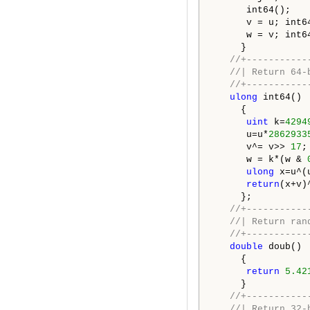
      int64();

      v = u; int64
      w = v; int64
     }

//+-----------
//| Return 64-
//+-----------
ulong
 int64()

     {

uint
 k=
4294
      u=u*
2862933
      v^= v>> 
17
;
      w = k*(w & 
ulong
 x=u^(
return
(x+v)^
     };

//+-----------
//| Return ran
//+-----------
double
 doub()

     {

return
5.42
     }

//+-----------
//| Return 32-