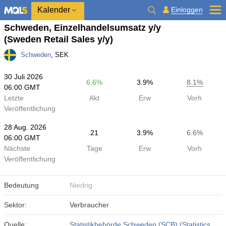
Kalender
Einloggen
Schweden, Einzelhandelsumsatz y/y
(Sweden Retail Sales y/y)
Schweden
, SEK
30 Juli 2026
6.6%
3.9%
8.1%
06:00 GMT
Letzte
Akt
Erw
Vorh
Veröffentlichung
28 Aug. 2026
21
3.9%
6.6%
06:00 GMT
Nächste
Tage
Erw
Vorh
Veröffentlichung
Bedeutung
Niedrig
Sektor:
Verbraucher
Quelle:
Statistikbehörde Schweden (SCB) (Statistics