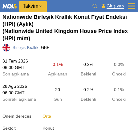
Takvim
Giriş yap
Nationwide Birleşik Krallık Konut Fiyat Endeksi
(HPI) (Aylık)
(Nationwide United Kingdom House Price Index
(HPI) m/m)
Birleşik Krallık
, GBP
31 Tem 2026
0.1%
0.2%
0.0%
06:00 GMT
Son açıklama
Açıklanan
Beklenti
Önceki
28 Ağu 2026
20
0.2%
0.1%
06:00 GMT
Sonraki açıklama
Gün
Beklenti
Önceki
Önem derecesi
Orta
Sektör:
Konut