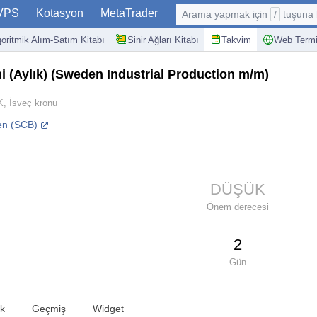
VPS
Kotasyon
MetaTrader
Arama yapmak için
/
tuşuna basın: @
goritmik Alım-Satım Kitabı
Sinir Ağları Kitabı
Takvim
Web Termi
i (Aylık)
(Sweden Industrial Production m/m)
, İsveç kronu
en (SCB)
DÜŞÜK
Önem derecesi
2
Gün
ik
Geçmiş
Widget