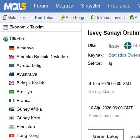
Forum
Mağaza
Sinyaller
Freelance
Makaleler
Kod Tabanı
Algo Forge
Dokümantasyon
Al
Ekonomik Takvim
İsveç Sanayi Üretim
Ülkeler
Ülke:
İsveç
SEK
Almanya
Kaynak:
Statistics Swed
Amerika Birleşik Devletleri
Sektör:
İş
Avrupa Birliği
Avustralya
Birleşik Krallık
8 Tem 2026 06:00 GMT
Brezilya
Son açıklama
Fransa
10 Ağu 2026 06:00 GMT
Güney Afrika
Sonraki açıklama
Güney Kore
Hindistan
Hong Kong
Genel bakış
Graf