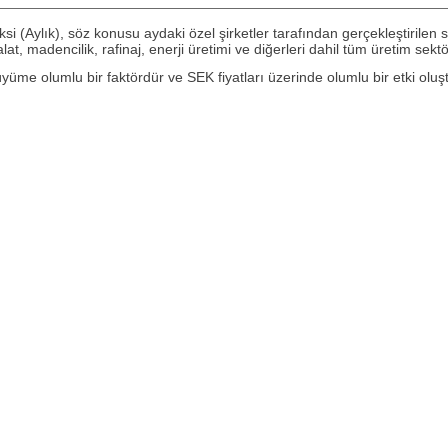
i (Aylık), söz konusu aydaki özel şirketler tarafından gerçekleştirilen s
, madencilik, rafinaj, enerji üretimi ve diğerleri dahil tüm üretim sekt
üme olumlu bir faktördür ve SEK fiyatları üzerinde olumlu bir etki oluştu