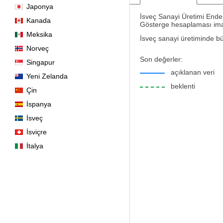
Japonya
İsveç Sanayi Üretimi Endeks
Kanada
Gösterge hesaplaması imalat
Meksika
İsveç sanayi üretiminde büy
Norveç
Son değerler:
Singapur
açıklanan veri
Yeni Zelanda
beklenti
Çin
İspanya
İsveç
İsviçre
İtalya