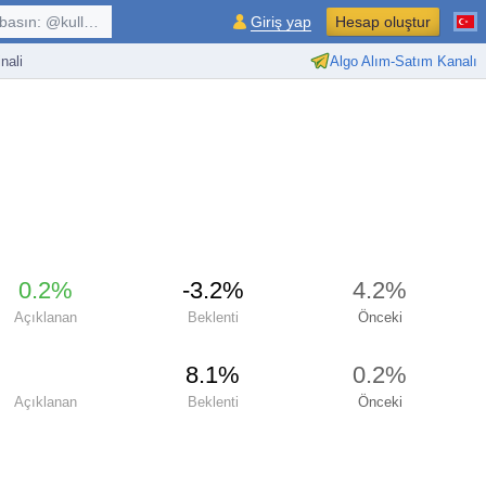
kullanıcı, $sembol, ...
Giriş yap
Hesap oluştur
nali
Algo Alım-Satım Kanalı
0.2%
-3.2%
4.2%
Açıklanan
Beklenti
Önceki
8.1%
0.2%
Açıklanan
Beklenti
Önceki