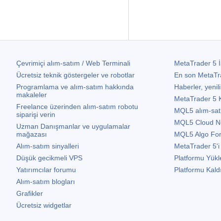
Çevrimiçi alım-satım / Web Terminali
MetaTrader 5
İ
Ücretsiz teknik göstergeler ve robotlar
En son
MetaTr
Programlama ve alım-satım hakkında
Haberler, yenili
makaleler
MetaTrader 5
K
Freelance üzerinden alım-satım robotu
MQL5 alım-satım 
siparişi verin
MQL5 Cloud N
Uzman Danışmanlar ve uygulamalar
mağazası
MQL5 Algo Fo
Alım-satım sinyalleri
MetaTrader 5
'i
Düşük gecikmeli VPS
Platformu Yükl
Yatırımcılar forumu
Platformu Kald
Alım-satım blogları
Grafikler
Ücretsiz widgetlar