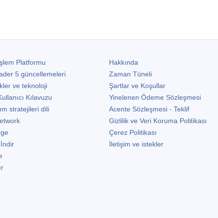
şlem Platformu
Hakkında
ader 5
güncellemeleri
Zaman Tüneli
kler ve teknoloji
Şartlar ve Koşullar
ullanıcı Kılavuzu
Yinelenen Ödeme Sözleşmesi
stratejileri dili
Acente Sözleşmesi - Teklif
etwork
Gizlilik ve Veri Koruma Politikası
rge
Çerez Politikası
 İndir
İletişim ve istekler
e
ır