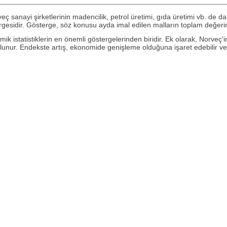
rveç sanayi şirketlerinin madencilik, petrol üretimi, gıda üretimi vb. de 
gesidir. Gösterge, söz konusu ayda imal edilen malların toplam değerinin
mik istatistiklerin en önemli göstergelerinden biridir. Ek olarak, Norve
unur. Endekste artış, ekonomide genişleme olduğuna işaret edebilir ve