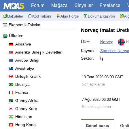
Forum
Mağaza
Sinyaller
Freelance
Makaleler
Kod Tabanı
Algo Forge
Dokümantasyon
Al
Ekonomik Takvim
Norveç İmalat Üretim
Ülkeler
Ülke:
Norveç
N
Almanya
Kaynak:
Statistics Norw
Amerika Birleşik Devletleri
Sektör:
İş
Avrupa Birliği
Avustralya
Birleşik Krallık
13 Tem 2026 06:00 GMT
Brezilya
Son açıklama
Fransa
7 Ağu 2026 06:00 GMT
Güney Afrika
Sonraki açıklama
Güney Kore
Hindistan
Hong Kong
Genel bakış
Graf