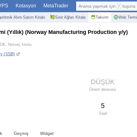
VPS
Kotasyon
MetaTrader
Arama yapmak için
/
tuşuna basın: @
goritmik Alım-Satım Kitabı
Sinir Ağları Kitabı
Takvim
Web Termi
i (Yıllık)
(Norway Manufacturing Production y/y)
OK, Norveç kronu
ay (SSB)
DÜŞÜK
Önem derecesi
5
Saat
ik
Geçmiş
Widget