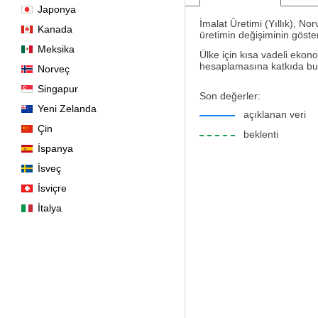
Japonya
İmalat Üretimi (Yıllık), No
Kanada
üretimin değişiminin göster
Meksika
Ülke için kısa vadeli ekono
hesaplamasına katkıda bul
Norveç
Singapur
Son değerler:
Yeni Zelanda
açıklanan veri
Çin
beklenti
İspanya
İsveç
İsviçre
İtalya