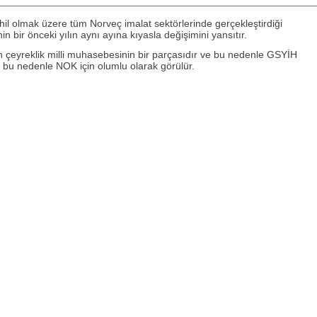
dahil olmak üzere tüm Norveç imalat sektörlerinde gerçekleştirdiği
 bir önceki yılın aynı ayına kıyasla değişimini yansıtır.
ç'in çeyreklik milli muhasebesinin bir parçasıdır ve bu nedenle GSYİH
 bu nedenle NOK için olumlu olarak görülür.