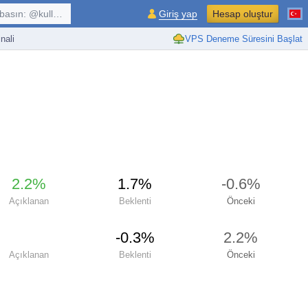
kullanıcı, $sembol, ...
Giriş yap
Hesap oluştur
nali
VPS Deneme Süresini Başlat
2.2%
1.7%
-0.6%
Açıklanan
Beklenti
Önceki
-0.3%
2.2%
Açıklanan
Beklenti
Önceki