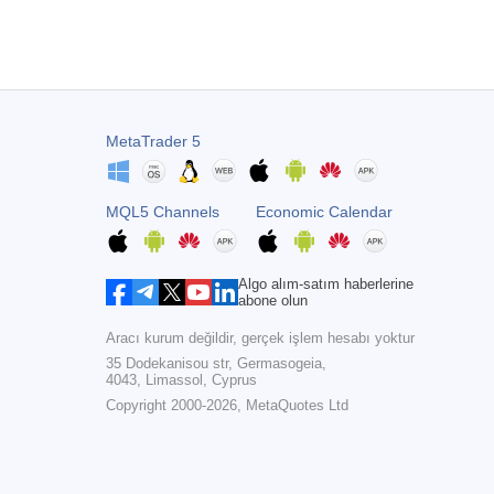
MetaTrader 5
MQL5 Channels
Economic Calendar
Algo alım-satım haberlerine
abone olun
Aracı kurum değildir, gerçek işlem hesabı yoktur
35 Dodekanisou str, Germasogeia,
4043, Limassol, Cyprus
Copyright 2000-2026,
MetaQuotes Ltd