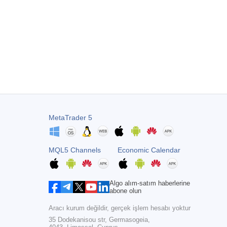
MetaTrader 5
MQL5 Channels
Economic Calendar
Algo alım-satım haberlerine
abone olun
Aracı kurum değildir, gerçek işlem hesabı yoktur
35 Dodekanisou str, Germasogeia,