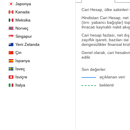
Japonya
Cari Hesap, ülke sakinleri 
Kanada
Hindistan Cari Hesap, net t
Meksika
(örn. yabancı bağışlar) to
ihracatı kaynaklı nakit akı
Norveç
Cari hesap fazlası, net dış
Singapur
zayıflık işareti, bazıları 
Yeni Zelanda
dengesizlikler finansal kriz
Çin
Genel olarak, cari hesabın
edilir.
İspanya
İsveç
Son değerler:
İsviçre
açıklanan veri
İtalya
beklenti