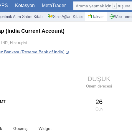
VPS
Kotasyon
MetaTrader
Arama yapmak için
/
tuşuna basın: @
goritmik Alım-Satım Kitabı
Sinir Ağları Kitabı
Takvim
Web Termi
sap
(India Current Account)
INR, Hint rupisi
z Bankası (Reserve Bank of India)
DÜŞÜK
Önem derecesi
26
 GMT
Gün
ik
Geçmiş
Widget