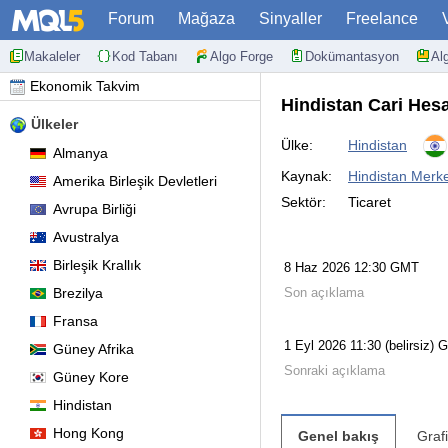
Forum
Mağaza
Sinyaller
Freelance
Makaleler
Kod Tabanı
Algo Forge
Dokümantasyon
Al
Ekonomik Takvim
Hindistan Cari He
Ülkeler
Ülke:
Hindistan
Almanya
Kaynak:
Hindistan Merke
Amerika Birleşik Devletleri
Sektör:
Ticaret
Avrupa Birliği
Avustralya
Birleşik Krallık
8 Haz 2026 12:30 GMT
Brezilya
Son açıklama
Fransa
1 Eyl 2026 11:30 (belirsiz)
Güney Afrika
Sonraki açıklama
Güney Kore
Hindistan
Hong Kong
Genel bakış
Graf