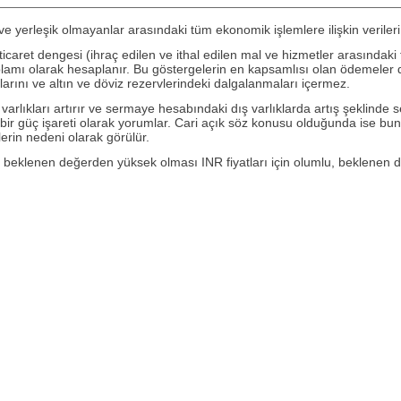
ve yerleşik olmayanlar arasındaki tüm ekonomik işlemlere ilişkin veriler
icaret dengesi (ihraç edilen ve ithal edilen mal ve hizmetler arasındaki fa
plamı olarak hesaplanır. Bu göstergelerin en kapsamlısı olan ödemeler de
şlarını ve altın ve döviz rezervlerindeki dalgalanmaları içermez.
 varlıkları artırır ve sermaye hesabındaki dış varlıklarda artış şeklinde
ise bir güç işareti olarak yorumlar. Cari açık söz konusu olduğunda ise b
lerin nedeni olarak görülür.
 beklenen değerden yüksek olması INR fiyatları için olumlu, beklenen d