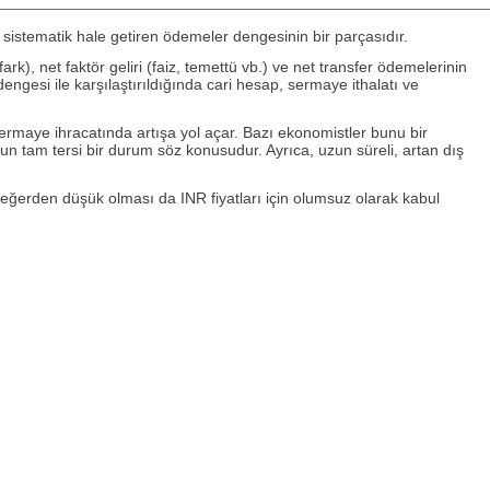
i sistematik hale getiren ödemeler dengesinin bir parçasıdır.
rk), net faktör geliri (faiz, temettü vb.) ve net transfer ödemelerinin
ngesi ile karşılaştırıldığında cari hesap, sermaye ithalatı ve
 sermaye ihracatında artışa yol açar. Bazı ekonomistler bunu bir
unun tam tersi bir durum söz konusudur. Ayrıca, uzun süreli, artan dış
eğerden düşük olması da INR fiyatları için olumsuz olarak kabul