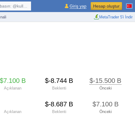
kullanıcı, $sembol, ...
Giriş yap
Hesap oluştur
nali
MetaTrader 5'i İndir
$​7.100 B
$​-8.744 B
$​-15.500 B
Açıklanan
Beklenti
Önceki
$​-8.687 B
$​7.100 B
Açıklanan
Beklenti
Önceki