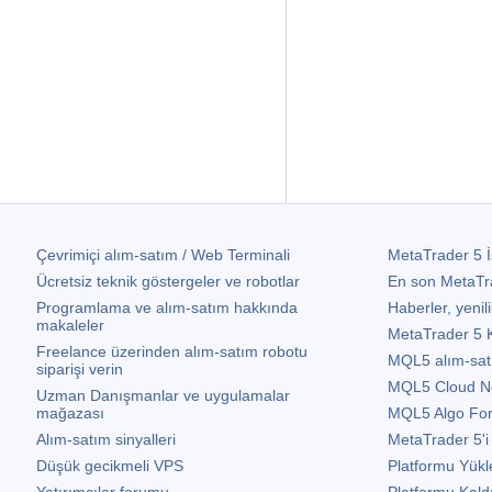
Çevrimiçi alım-satım / Web Terminali
MetaTrader 5
İ
Ücretsiz teknik göstergeler ve robotlar
En son
MetaTr
Programlama ve alım-satım hakkında
Haberler, yenili
makaleler
MetaTrader 5
K
Freelance üzerinden alım-satım robotu
MQL5 alım-satım 
siparişi verin
MQL5 Cloud N
Uzman Danışmanlar ve uygulamalar
mağazası
MQL5 Algo Fo
Alım-satım sinyalleri
MetaTrader 5
'i
Düşük gecikmeli VPS
Platformu Yükl