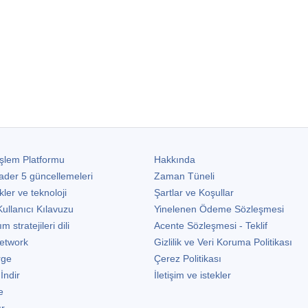
şlem Platformu
Hakkında
ader 5
güncellemeleri
Zaman Tüneli
kler ve teknoloji
Şartlar ve Koşullar
ullanıcı Kılavuzu
Yinelenen Ödeme Sözleşmesi
stratejileri dili
Acente Sözleşmesi - Teklif
etwork
Gizlilik ve Veri Koruma Politikası
rge
Çerez Politikası
 İndir
İletişim ve istekler
e