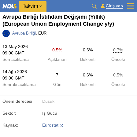
Takvim
Giriş yap
Avrupa Birliği İstihdam Değişimi (Yıllık)
(European Union Employment Change y/y)
Avrupa Birliği
, EUR
13 May 2026
0.5%
0.6%
0.7%
09:00 GMT
Son açıklama
Açıklanan
Beklenti
Önceki
14 Ağu 2026
7
0.6%
0.5%
09:00 GMT
Sonraki açıklama
Gün
Beklenti
Önceki
Önem derecesi
Düşük
Sektör:
İş Gücü
Kaynak:
Eurostat