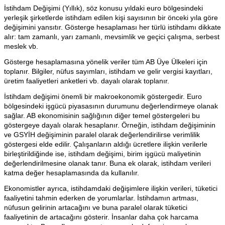
İstihdam Değişimi (Yıllık), söz konusu yıldaki euro bölgesindeki
yerleşik şirketlerde istihdam edilen kişi sayısının bir önceki yıla göre
değişimini yansıtır. Gösterge hesaplaması her türlü istihdamı dikkate
alır: tam zamanlı, yarı zamanlı, mevsimlik ve geçici çalışma, serbest
meslek vb.
Gösterge hesaplamasına yönelik veriler tüm AB Üye Ülkeleri için
toplanır. Bilgiler, nüfus sayımları, istihdam ve gelir vergisi kayıtları,
üretim faaliyetleri anketleri vb. dayalı olarak toplanır.
İstihdam değişimi önemli bir makroekonomik göstergedir. Euro
bölgesindeki işgücü piyasasının durumunu değerlendirmeye olanak
sağlar. AB ekonomisinin sağlığının diğer temel göstergeleri bu
göstergeye dayalı olarak hesaplanır. Örneğin, istihdam değişiminin
ve GSYİH değişiminin paralel olarak değerlendirilirse verimlilik
göstergesi elde edilir. Çalışanların aldığı ücretlere ilişkin verilerle
birleştirildiğinde ise, istihdam değişimi, birim işgücü maliyetinin
değerlendirilmesine olanak tanır. Buna ek olarak, istihdam verileri
katma değer hesaplamasında da kullanılır.
Ekonomistler ayrıca, istihdamdaki değişimlere ilişkin verileri, tüketici
faaliyetini tahmin ederken de yorumlarlar. İstihdamın artması,
nüfusun gelirinin artacağını ve buna paralel olarak tüketici
faaliyetinin de artacağını gösterir. İnsanlar daha çok harcama