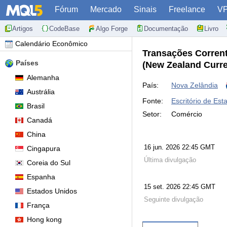
Fórum
Mercado
Sinais
Freelance
V
Artigos
CodeBase
Algo Forge
Documentação
Livro
Calendário Econômico
Transações Corrent
Países
(New Zealand Curre
Alemanha
País:
Nova Zelândia
Austrália
Fonte:
Escritório de Est
Brasil
Setor:
Comércio
Canadá
China
16 jun. 2026 22:45 GMT
Cingapura
Última divulgação
Coreia do Sul
Espanha
15 set. 2026 22:45 GMT
Estados Unidos
Seguinte divulgação
França
Hong kong