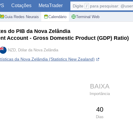
PS
Cotações
MetaTrader
Digite
/
para pesquisar: @user,
Guia Redes Neurais
Calendário
Terminal Web
es do PIB da Nova Zelândia
nt Account - Gross Domestic Product (GDP) Ratio)
NZD, Dólar da Nova Zelândia
atísticas da Nova Zelândia (Statistics New Zealand)
BAIXA
Importância
40
Dias