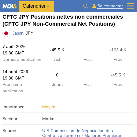
Calendrier
Se connecter
CFTC JPY Positions nettes non commerciales
(CFTC JPY Non-Commercial Net Positions)
Japon
, JPY
7 août 2026
-45.5 K
-163.4 K
19:30 GMT
Dernière publication
Act
Fcst
Prev
14 août 2026
6
-45.5 K
19:30 GMT
Prochaine
Jours
Fcst
Prev
publication
Importance
Moyen
Secteur
Market
Source
U.S Commission de Négociation des
Contrats à Terme sur Matières Premières