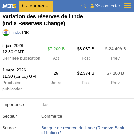
Calendrier
Se connecter
Variation des réserves de l’Inde
(India Reserves Change)
Inde
, INR
8 juin 2026
$​7.200 B
$​3.037 B
$​-24.409 B
12:30 GMT
Dernière publication
Act
Fcst
Prev
1 sept. 2026
25
$​2.374 B
$​7.200 B
11:30 (tente.) GMT
Prochaine
Jours
Fcst
Prev
publication
Importance
Bas
Secteur
Commerce
Source
Banque de réserve de l’Inde (Reserve Bank
of India)