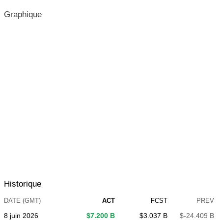
Graphique
Historique
DATE (GMT)
ACT
FCST
PREV
8 juin 2026
$​7.200 B
$​3.037 B
$​-24.409 B