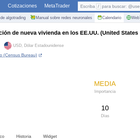
S
Cotizaciones
MetaTrader
Escriba
/
para buscar: @user,
de algotrading
Manual sobre redes neuronales
Calendario
WebT
cción de nueva vivienda en los EE.UU.
(United States
USD, Dólar Estadounidense
so (Census Bureau)
MEDIA
Importancia
10
Días
ico
Historia
Widget