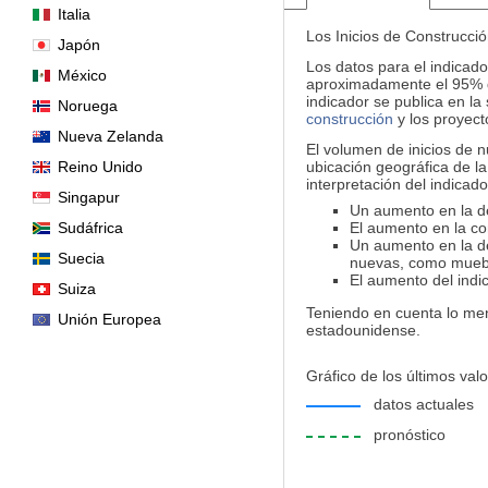
Italia
Los Inicios de Construcci
Japón
Los datos para el indicado
México
aproximadamente el 95% de
indicador se publica en l
Noruega
construcción
y los proyec
Nueva Zelanda
El volumen de inicios de 
Reino Unido
ubicación geográfica de l
interpretación del indicad
Singapur
Un aumento en la de
Sudáfrica
El aumento en la co
Un aumento en la d
Suecia
nuevas, como mueble
El aumento del indi
Suiza
Teniendo en cuenta lo menc
Unión Europea
estadounidense.
Gráfico de los últimos valo
datos actuales
pronóstico