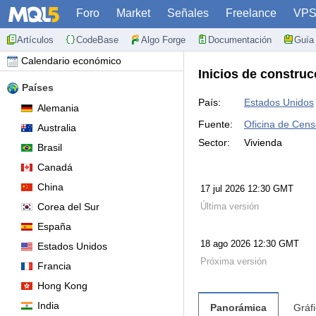
Foro
Market
Señales
Freelance
VP
Artículos
CodeBase
Algo Forge
Documentación
Guía 
Calendario económico
Inicios de constru
Países
País:
Estados Unidos
Alemania
Fuente:
Oficina de Cen
Australia
Sector:
Vivienda
Brasil
Canadá
China
17 jul 2026 12:30 GMT
Corea del Sur
Última versión
España
18 ago 2026 12:30 GMT
Estados Unidos
Próxima versión
Francia
Hong Kong
India
Panorámica
Gráf