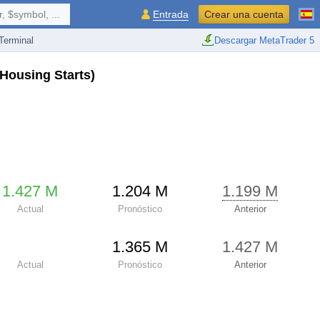
 $symbol, ...
Entrada
Crear una cuenta
erminal
Descargar MetaTrader 5
 Housing Starts)
1.427 M
1.204 M
1.199 M
Actual
Pronóstico
Anterior
1.365 M
1.427 M
Actual
Pronóstico
Anterior