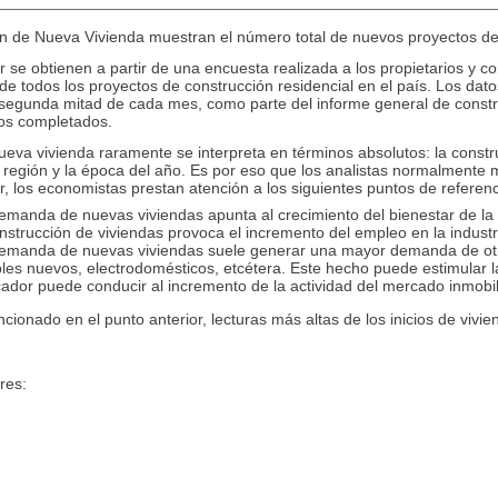
ón de Nueva Vivienda muestran el número total de nuevos proyectos de 
r se obtienen a partir de una encuesta realizada a los propietarios y 
 todos los proyectos de construcción residencial en el país. Los datos
a segunda mitad de cada mes, como parte del informe general de constr
tos completados.
nueva vivienda raramente se interpreta en términos absolutos: la const
a región y la época del año. Es por eso que los analistas normalmente 
or, los economistas prestan atención a los siguientes puntos de referenc
manda de nuevas viviendas apunta al crecimiento del bienestar de la 
nstrucción de viviendas provoca el incremento del empleo en la industri
emanda de nuevas viviendas suele generar una mayor demanda de otr
s nuevos, electrodomésticos, etcétera. Este hecho puede estimular la 
cador puede conducir al incremento de la actividad del mercado inmobil
ionado en el punto anterior, lecturas más altas de los inicios de vivie
res: