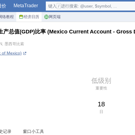
MetaTrader
报价
键入
/
进行搜索: @user, $symbol, ...
网络教程
经济日历
网页端
生产总值(GDP)比率
(Mexico Current Account - Gross 
N, 墨西哥比索
f Mexico)
低级别
重要性
18
日
史记录
窗口小工具