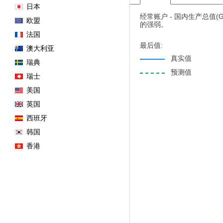
日本
经常账户 - 国内生产总
欧盟
的强弱。
法国
最后值:
澳大利亚
真实值
瑞典
预测值
瑞士
美国
英国
西班牙
韩国
香港