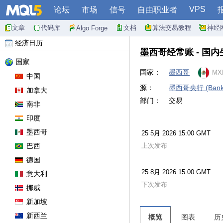
VPS
论坛
市场
信号
自由职业者
文章
代码库
文档
算法交易教程
神经
Algo Forge
经济日历
墨西哥经常账 - 国内
国家
国家：
墨西哥
MX
中国
源：
墨西哥央行 (Bank o
加拿大
部门：
交易
南非
印度
墨西哥
25 5月 2026 15:00 GMT
巴西
上次发布
德国
25 8月 2026 15:00 GMT
意大利
下次发布
挪威
新加坡
新西兰
概览
图表
历