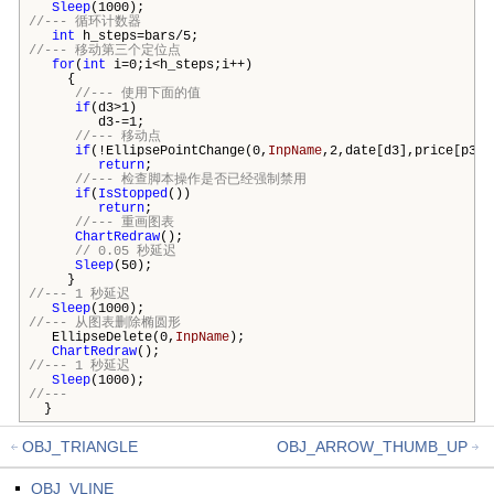
Sleep
(1000);
//--- 循环计数器
int
h_steps=
bars
/5;
//--- 移动第三个定位点
for
(
int
i=0;i<h_steps;i++)
{
//--- 使用下面的值
if
(d3>1)
d3-=1;
//--- 移动点
if
(!EllipsePointChange(0,
InpName
,2,date[d3],price[p3])
return
;
//--- 检查脚本操作是否已经强制禁用
if
(
IsStopped
())
return
;
//--- 重画图表
ChartRedraw
();
// 0.05 秒延迟
Sleep
(50);
}
//--- 1 秒延迟
Sleep
(1000);
//--- 从图表删除椭圆形
EllipseDelete(0,
InpName
);
ChartRedraw
();
//--- 1 秒延迟
Sleep
(1000);
//---
}
OBJ_TRIANGLE
OBJ_ARROW_THUMB_UP
OBJ_VLINE