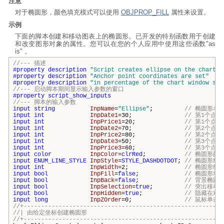
注意
对于椭圆形，颜色填充模式可以使用
OBJPROP_FILL
属性来设置。
示例
下面的脚本创建和移动图表上的椭圆形。已开发的特别函数用于创建
和改变图形对象的属性。您可以在您的个人应用中使用这些函数"as
is" 。
//--- 描述
#property
description
"Script creates ellipse on the chart."
#property
description
"Anchor point coordinates are set"
#property
description
"in percentage of the chart window siz
//--- 启动脚本期间显示输入参数的窗口
#property
script_show_inputs
//--- 脚本的输入参数
input
string
InpName
=
"Ellipse"
;
// 椭圆形名
input
int
InpDate1
=30;
// 第1个点
input
int
InpPrice1
=20;
// 第1个点
input
int
InpDate2
=70;
// 第2个点的
input
int
InpPrice2
=80;
// 第2个点
input
int
InpDate3
=50;
// 第3个点
input
int
InpPrice3
=60;
// 第3个点
input
color
InpColor
=
clrRed
;
// 椭圆形颜
input
ENUM_LINE_STYLE
InpStyle
=
STYLE_DASHDOTDOT
;
// 椭圆形线
input
int
InpWidth
=2;
// 椭圆形线
input
bool
InpFill
=
false
;
// 椭圆形填
input
bool
InpBack
=
false
;
// 背景椭圆
input
bool
InpSelection
=
true
;
// 突出移动
input
bool
InpHidden
=
true
;
// 隐藏在对
input
long
InpZOrder
=0;
// 鼠标单击
//+---------------------------------------------------------
//| 由给定坐标创建椭圆
//+---------------------------------------------------------