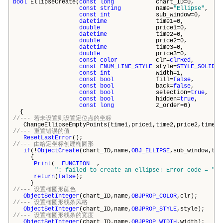
bool
EllipseCreate(
const
long
chart_ID=0,
const
string
name=
"Ellipse"
,
const
int
sub_window=0,
datetime
time1=0,
double
price1=0,
datetime
time2=0,
double
price2=0,
datetime
time3=0,
double
price3=0,
const
color
clr=
clrRed
,
const
ENUM_LINE_STYLE
style=
STYLE_SOLID
,
const
int
width=1,
const
bool
fill=
false
,
const
bool
back=
false
,
const
bool
selection=
true
,
const
bool
hidden=
true
,
const
long
z_order=0)
{
//--- 若未设置则设置定位点的坐标
ChangeEllipseEmptyPoints(time1,price1,time2,price2,time3,
//--- 重置错误的值
ResetLastError
();
//--- 由给定坐标创建椭圆形
if
(!
ObjectCreate
(chart_ID,name,
OBJ_ELLIPSE
,sub_window,tim
{
Print
(
__FUNCTION__
,
": failed to create an ellipse! Error code = "
,
G
return
(
false
);
}
//--- 设置椭圆形颜色
ObjectSetInteger
(chart_ID,name,
OBJPROP_COLOR
,clr);
//--- 设置椭圆形线条风格
ObjectSetInteger
(chart_ID,name,
OBJPROP_STYLE
,style);
//--- 设置椭圆形线条的宽度
ObjectSetInteger
(chart_ID,name,
OBJPROP_WIDTH
,width);