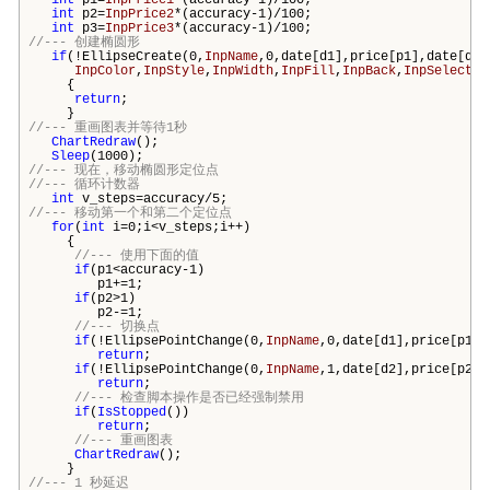
int
p2=
InpPrice2
*(accuracy-1)/100;
int
p3=
InpPrice3
*(accuracy-1)/100;
//--- 创建椭圆形
if
(!EllipseCreate(0,
InpName
,0,date[d1],price[p1],date[d2]
InpColor
,
InpStyle
,
InpWidth
,
InpFill
,
InpBack
,
InpSelectio
{
return
;
}
//--- 重画图表并等待1秒
ChartRedraw
();
Sleep
(1000);
//--- 现在，移动椭圆形定位点
//--- 循环计数器
int
v_steps=accuracy/5;
//--- 移动第一个和第二个定位点
for
(
int
i=0;i<v_steps;i++)
{
//--- 使用下面的值
if
(p1<accuracy-1)
p1+=1;
if
(p2>1)
p2-=1;
//--- 切换点
if
(!EllipsePointChange(0,
InpName
,0,date[d1],price[p1])
return
;
if
(!EllipsePointChange(0,
InpName
,1,date[d2],price[p2])
return
;
//--- 检查脚本操作是否已经强制禁用
if
(
IsStopped
())
return
;
//--- 重画图表
ChartRedraw
();
}
//--- 1 秒延迟