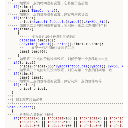
//--- 如果第一点的时间没有设置，它将位于当前柱
if
(!time1)
time1=
TimeCurrent
();
//--- 如果第一点的价格没有设置，则它将用卖价值
if
(!price1)
price1=
SymbolInfoDouble
(
Symbol
(),
SYMBOL_BID
);
//--- 如果第二点的时间没有设置，它则位于第二点左侧的9个柱
if
(!time2)
{
//--- 接收最近10柱开盘时间的数组
datetime
temp[10];
CopyTime
(
Symbol
(),
Period
(),time1,10,temp);
//--- 在第一点左侧9柱设置第二点
time2=temp[0];
}
//--- 如果第二个点的价格没有设置，则低于第一个点移动300点
if
(!price2)
price2=price1-300*
SymbolInfoDouble
(
Symbol
(),
SYMBOL_POI
//--- 如果第三个点的时间没有设置，则它与第二个点的日期相一致
if
(!time3)
time3=time2;
//--- 如果第三点的价格没有设置，则它与第一点的价格相等
if
(!price3)
price3=price1;
}
//+---------------------------------------------------------
//| 脚本程序起始函数
//+---------------------------------------------------------
void
OnStart
()
{
//--- 检查输入参数的正确性
if
(
InpDate1
<0 ||
InpDate1
>100 ||
InpPrice1
<0 ||
InpPrice1
InpDate2
<0 ||
InpDate2
>100 ||
InpPrice2
<0 ||
InpPrice2
InpDate3
<0 ||
InpDate3
>100 ||
InpPrice3
<0 ||
InpPrice3