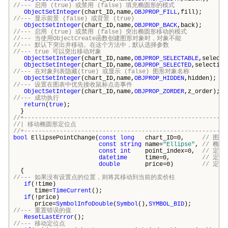
//--- 启用 (true) 或禁用 (false) 填充椭圆形的模式
ObjectSetInteger
(chart_ID,name,
OBJPROP_FILL
,fill);
//--- 显示前景 (false) 或背景 (true)
ObjectSetInteger
(chart_ID,name,
OBJPROP_BACK
,back);
//--- 启用 (true) 或禁用 (false) 突出椭圆形移动的模式
//--- 当使用ObjectCreate函数创建图形对象时，对象不能
//--- 默认下突出并移动。在这个方法中，默认选择参数
//--- true 可以突出移动对象
ObjectSetInteger
(chart_ID,name,
OBJPROP_SELECTABLE
,selecti
ObjectSetInteger
(chart_ID,name,
OBJPROP_SELECTED
,selection
//--- 在对象列表隐藏(true) 或显示 (false) 图形对象名称
ObjectSetInteger
(chart_ID,name,
OBJPROP_HIDDEN
,hidden);
//--- 设置在图表中优先接收鼠标点击事件
ObjectSetInteger
(chart_ID,name,
OBJPROP_ZORDER
,z_order);
//--- 成功执行
return
(
true
);
}
//+---------------------------------------------------------
//| 移动椭圆形定位点
//+---------------------------------------------------------
bool
EllipsePointChange(
const
long
chart_ID=0,
// 图表I
const
string
name=
"Ellipse"
,
// 椭圆
const
int
point_index=0,
// 定位
datetime
time=0,
// 定
double
price=0)
// 定
{
//--- 如果没有设置点的位置，则将其移动到当前的卖价柱
if
(!time)
time=
TimeCurrent
();
if
(!price)
price=
SymbolInfoDouble
(
Symbol
(),
SYMBOL_BID
);
//--- 重置错误的值
ResetLastError
();
//--- 移动定位点