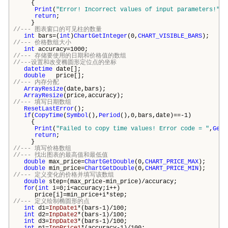
{
Print
(
"Error! Incorrect values of input parameters!"
);
return
;
}
//--- 图表窗口的可见柱的数量
int
bars
=(
int
)
ChartGetInteger
(0,
CHART_VISIBLE_BARS
);
//--- 价格数组大小
int
accuracy=1000;
//--- 存储要使用的日期和价格值的数组
//---设置和改变椭圆形定位点的坐标
datetime
date[];
double
price[];
//--- 内存分配
ArrayResize
(date,
bars
);
ArrayResize
(price,accuracy);
//--- 填写日期数组
ResetLastError
();
if
(
CopyTime
(
Symbol
(),
Period
(),0,
bars
,date)==-1)
{
Print
(
"Failed to copy time values! Error code = "
,
GetL
return
;
}
//--- 填写价格数组
//--- 找出图表的最高值和最低值
double
max_price=
ChartGetDouble
(0,
CHART_PRICE_MAX
);
double
min_price=
ChartGetDouble
(0,
CHART_PRICE_MIN
);
//--- 定义变化的价格并填写该数组
double
step=(max_price-min_price)/accuracy;
for
(
int
i=0;i<accuracy;i++)
price[i]=min_price+i*step;
//--- 定义绘制椭圆形的点
int
d1=
InpDate1
*(
bars
-1)/100;
int
d2=
InpDate2
*(
bars
-1)/100;
int
d3=
InpDate3
*(
bars
-1)/100;
int
p1=
InpPrice1
*(accuracy-1)/100;