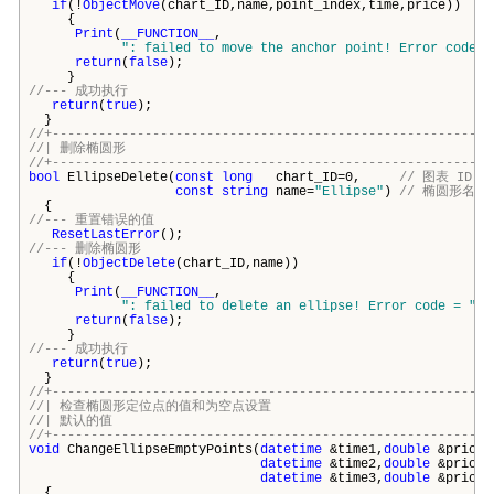
if
(!
ObjectMove
(chart_ID,name,point_index,time,price))
{
Print
(
__FUNCTION__
,
": failed to move the anchor point! Error code =
return
(
false
);
}
//--- 成功执行
return
(
true
);
}
//+---------------------------------------------------------
//| 删除椭圆形
//+---------------------------------------------------------
bool
EllipseDelete(
const
long
chart_ID=0,
// 图表 ID
const
string
name=
"Ellipse"
)
// 椭圆形名称
{
//--- 重置错误的值
ResetLastError
();
//--- 删除椭圆形
if
(!
ObjectDelete
(chart_ID,name))
{
Print
(
__FUNCTION__
,
": failed to delete an ellipse! Error code = "
,
G
return
(
false
);
}
//--- 成功执行
return
(
true
);
}
//+---------------------------------------------------------
//| 检查椭圆形定位点的值和为空点
//| 默认的值
//+---------------------------------------------------------
void
ChangeEllipseEmptyPoints(
datetime
&time1,
double
&price1
datetime
&time2,
double
&price2
datetime
&time3,
double
&price3
{