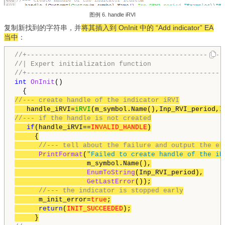
图例 6. handle iRVI
复制新找到的字符串，并
将其插入到
OnInit 中的 “Add indicator” EA
当中
：
//+-------------------------------------------------
//| Expert initialization function                  
//+-------------------------------------------------
int
OnInit
()

//--- create handle of the indicator iRVI
   handle_iRVI=
iRVI
//--- if the handle is not created
if
(handle_iRVI==
INVALID_HANDLE
)

     {

//--- tell about the failure and output the er
PrintFormat
(
"Failed to create handle of the iR
                  m_symbol.Name(),

EnumToString
(Inp_RVI_period),

GetLastError
());

//--- the indicator is stopped early
      m_init_error=
true
;

return
(
INIT_SUCCEEDED
);

     }