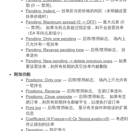
期 (0
—
禁用)。
Pending: Indent
—
挂单距当前价格的间距（未明确设置
挂单价格时）
Pending: Maximum spread (0 -> OFF)
—
最大点差 (0
—
禁用)。 如果当前点差超过指定值，则不会放置挂单
（EA 等待点差缩小）
Pending: Only one pending
—
启用/禁用标志。 场内上
只允许有一笔挂单
Pending: Reverse pending type
—
启用/禁用标志。 挂
单逆向
Pending: New pending -> delete previous ones
—
如果
要设置挂单，则所有前期的其它挂单均被删除
附加功能
Positions: Only one
—
启用/禁用标志。 场内上只允许有
一笔持仓
Positions: Reverse
—
启用/禁用标志。 交易订单逆向
Positions: Close opposite
—
启用/禁用标志。 如果有交
易订单，则所有前期持仓都被平仓，以便执行该订单
Print log
—
启用/禁用标志。 显示有关操作和错误的扩展
信息
Coefficient (if Freeze==0 Or StopsLevels==0)
—
考虑到
停止级别的比率
Deviation
—
指定滑点