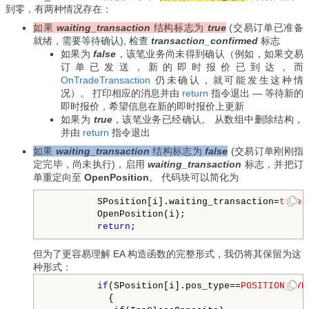
到零，有两种情况存在：
如果
waiting_transaction
结构标志为
true
(交易订单已准备
就绪，需要等待确认), 检查
transaction_confirmed
标志
如果为
false
，该笔业务尚未得到确认（例如，如果交易
订单已发送，新的即时报价已到达，而
OnTradeTransaction
仍未确认，就可能发生这种情
况）。 打印相应的消息并由
return
指令退出
—
等待新的
即时报价，希望信息在新的即时报价上更新
如果为
true
，该笔业务已经确认。 从数组中删除结构，
并由
return
指令退出
如果
waiting_transaction
结构标志为
false
(
交易订单刚刚指
定完毕，尚未执行)，
启用
waiting_transaction
标志，并把订
单重定向至
OpenPosition
。 代码块可以简化为
         SPosition[i].waiting_transaction=
true
;

         OpenPosition(i);

return
;
但为了更容易理解 EA 构造函数的完整形式，我仍将其保留为这
种形式：
if
(SPosition[i].pos_type==
POSITION_TYP
           {
