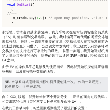
//+-------------------------------------------------
void
OnStart
()

//---
   m_trade.Buy(
1.0
); 
// open Buy position, volume 1.
  }
渐渐地，需求变得越来越复杂，我几乎每次在编写新的智能交易系统
（EA）时都会遇到交易错误。 故此，我对编写正确代码的渴望变得越
来越强烈。 最终，一篇非常重要的文章《交易机器人在市场发布前必
须通过的检查》问世了。 当这篇文章发表时，我已经意识到需要针对
交易指令的执行进行可靠控制的函数。 从那一刻起，我开始逐渐积攒
了大量经过验证的函数，这些函数可以通过
复制
->
粘贴
，轻松添加到
EA 之中。
由于 EA 的操作几乎总是涉及到使用指标，因此我开始积攒创建正确指
标句柄，以及接收指标数据的函数。
NB
: MQL5 样式意味着指标句柄只能创建一次。 作为一条规定，
这是在 OnInit 中完成的。
自 2.XXX, 版起，我开始维护两个开发分支
—
正常的面向过程代码，
和类形式的代码（类
的主要目标是实现多币种 EA）。
在我的工作动向中，
构造函数逐渐接受了最流行的设置：