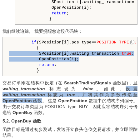
            SPosition[i].waiting_transaction=
tr
            OpenPosition(i);

return
;

           }
我们继续追踪。 我要提醒您这段代码块：
if
(SPosition[i].pos_type==
POSITION_TYPE_BUY
           {
            SPosition[i].waiting_transaction=
true
;

            OpenPosition(i);
return
;

           }
交易订单刚在结构中设定 (在
SearchTradingSignals
函数里)，且
waiting_transaction
标志设为
false
。
如此，
设置
waiting_transaction
标志为
true
，并将其作为参数传递至
OpenPosition
函数
。 这是
OpenPosition
数组中的结构序列编号。
由于交易订单类型为 POSITION_type_BUY，因此应将结构序列号传
递给
OpenBuy
函数。
5.2. OpenBuy 函数
函数目标是
通过初步测试，发送开立多头仓位交易请求，并立即跟踪
结果。