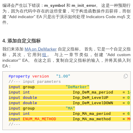
编译
会产生以下错误：
m_symbol
和
m_init_error
。 这是一种预期行
为
，因为在代码中存在的这些变量，可于构造函数操作后获得，而创
建 “Add indicator” EA 只是出于演示如何处理 Indicators Code.mq5 文
件。
4. 添加自定义指标
我们来添加
MA on DeMarker
自定义指标。 首先，它是一个自定义指
标，其次，它用到
组
。 与上一章节类似，创建 “
Add custom
indicator'” EA。 在这之后，复制自定义指标的输入，并将其插入到
EA：
#property 
version
"1.00"
//--- input parameters
input
 group             
"DeMarker"
input
int
                  Inp_DeM_ma_period    = 
14
input
double
               Inp_DeM_LevelUP      = 
0.
input
double
               Inp_DeM_LevelDOWN    = 
0.
input
 group             
"MA"
input
int
                  Inp_MA_ma_period     = 
6
;
input
ENUM_MA_METHOD
       Inp_MA_ma_method     = 
MO
//---