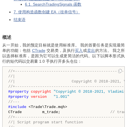
6.1. SearchTradingSignals 函数
7. 使用构造函数创建 EA（挂单信号）
结束语
概述
从一开始，我的预定目标就是使用标准库。 我的首要任务是实现最简
单的功能：包括
CTrade
交易类，及执行
买入
或
卖出
的方法。 我之所
以选择标准库，是因为它可以生成更简洁的代码。以下以脚本形式执
行的短代码以交易量 1.0 手执行开多头仓位：
//+-------------------------------------------------
//|                                                 
//|                         Copyright © 2018-2021, V
//+-------------------------------------------------
#property 
copyright
"Copyright © 2018-2021, Vladimir
#property 
version
"1.001"
//---
#include 
<Trade\Trade.mqh>

CTrade         m_trade;                      
// trad
//+-------------------------------------------------
//| Script program start function                   