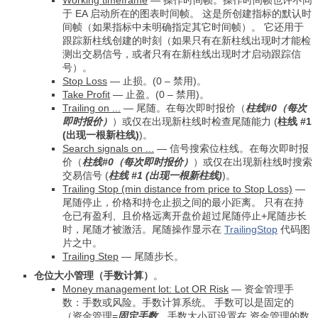
Working timeframe
— 操作时间帧。操作时间帧也许不同
于 EA 启动所在的图表时间帧。 这是所创建指标的默认时
间帧（如果指标中未明确指定其它时间帧）。 它还用于
跟踪新柱线创建的时刻（如果只有在新柱线出现时才能检
测出交易信号，或者只有在新柱线出现时才启动跟踪信
号）。
Stop Loss
—
止损。(0 – 禁用)。
Take Profit
—
止盈。(0 – 禁用)。
Trailing on ...
—
尾随。在每次即时报价（
柱线#0（每次
即时报价）
）或仅在出现新柱线时检查尾随能力 (
柱线 #1
(出现一根新柱线)
)。
Search signals on ...
—
信号搜索位柱线。在每次即时报
价（
柱线#0（每次即时报价）
）或仅在出现新柱线时搜索
交易信号 (
柱线 #1 (出现一根新柱线)
)。
Trailing Stop (min distance from price to Stop Loss)
—
尾随停止，价格和持仓止损之间的最小距离。 只有在持
仓已有盈利、且价格远离开盘价超过尾随停止+尾随步长
时，尾随才被激活。尾随操作显示在
TrailingStop
代码图
片之中。
Trailing Step
—
尾随步长。
仓位大小管理（手数计算）
。
Money management lot: Lot OR Risk
—
资金管理手
数：手数或风险。手数计算系统。 手数可以是固定的
（
资金管理
=
固定手数
，手数大小可设置在
资金管理的数