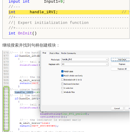
input
int
      Input1=
9
//---
int
      handle_iRVI;                           
// v
//+-------------------------------------------------
//| Expert initialization function                  
//+-------------------------------------------------
int
OnInit
()
继续搜索并找到句柄创建模块：