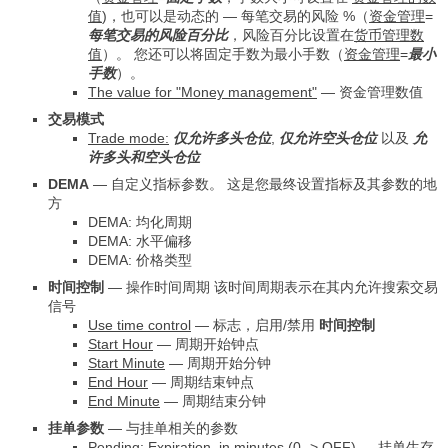
值
)，也可以是动态的 — 每笔交易的风险 %（
资金管理
=
每笔交易的风险百分比
，风险百分比设置在
货币管理数
值
）。 您还可以将固定手数为最小手数（
资金管理
=
最小
手数
）。
The value for "Money management"
—
资金管理数值
交易模式
Trade mode:
仅允许多头仓位
,
仅允许空头仓位
以及
允
许多头和空头仓位
DEMA
—
自定义指标参数。 这是您最终设置指标及其参数的地
方
DEMA: 均化周期
DEMA: 水平偏移
DEMA: 价格类型
时间控制
—
操作时间周期 该时间周期表示在其内允许搜索交易
信号
Use time control
—
标志，启用/禁用
时间控制
Start Hour
—
周期开始钟点
Start Minute
—
周期开始分钟
End Hour
—
周期结束钟点
End Minute
—
周期结束分钟
挂单参数
—
与挂单相关的参数
Pending: Expiration, in minutes (0 -> OFF)
—
挂单生存