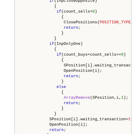
if
(InpCloseOpposite)

              {

if
(count_sells>
0
)

                 {

                  ClosePositions(
POSITION_TYPE_
return
;

                 }

              }

if
(InpOnlyOne)

              {

if
(count_buys+count_sells==
0
)

                 {

                  SPosition[i].waiting_transact
                  OpenPosition(i);

return
;

                 }

else
                 {

ArrayRemove
(SPosition,i,
1
);

return
;

                 }

              }

            SPosition[i].waiting_transaction=
tr
            OpenPosition(i);

return
;
