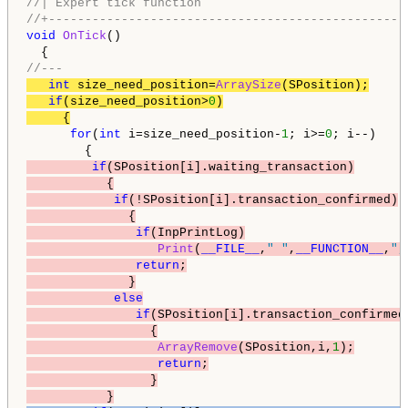
//| Expert tick function                            
//+-------------------------------------------------
void
OnTick
()

//---
int
 size_need_position=
ArraySize
(SPosition);

if
(size_need_position>
0
)

     {
for
(
int
 i=size_need_position-
1
; i>=
0
; i--)

if
(SPosition[i].waiting_transaction)

           {

if
(!SPosition[i].transaction_confirmed)

              {

if
(InpPrintLog)

Print
(
__FILE__
,
" "
,
__FUNCTION__
,
",
return
;

              }

else
if
(SPosition[i].transaction_confirmed)
                 {

ArrayRemove
(SPosition,i,
1
);

return
;

                 }

           }