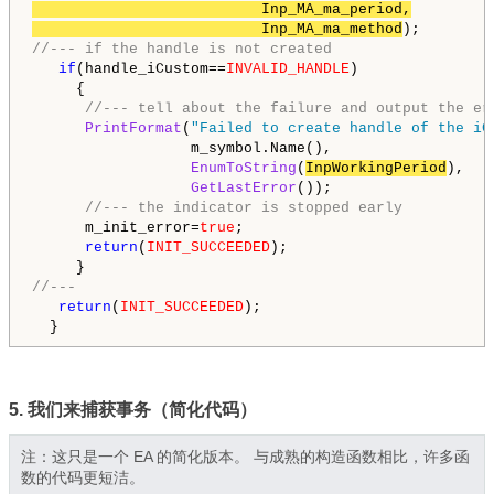
                          Inp_MA_ma_period,

                          Inp_MA_ma_method
//--- if the handle is not created
if
(handle_iCustom==
INVALID_HANDLE
)

     {

//--- tell about the failure and output the er
PrintFormat
(
"Failed to create handle of the iC
                  m_symbol.Name(),

EnumToString
(
InpWorkingPeriod
),

GetLastError
());

//--- the indicator is stopped early
      m_init_error=
true
;

return
(
INIT_SUCCEEDED
);

//---
return
(
INIT_SUCCEEDED
);

  }
5.
我们来捕获事务（简化代码）
注：这只是一个 EA 的简化版本。 与成熟的构造函数相比，许多函
数的代码更短洁。