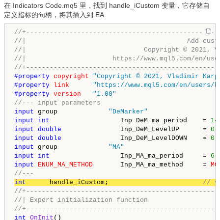
在
Indicators Code.mq5
里，找到 handle_iCustom 变量，
它存储自
定义指标的句柄
，将其插入到 EA:
//+-------------------------------------------------
//|                                         Add cust
//|                              Copyright © 2021, V
//|                      https://www.mql5.com/en/use
//+-------------------------------------------------
#property 
copyright
"Copyright © 2021, Vladimir Karp
#property 
link
"https://www.mql5.com/en/users/b
#property 
version
"1.00"
//--- input parameters
input
 group             
"DeMarker"
input
int
                  Inp_DeM_ma_period    = 
14
input
double
               Inp_DeM_LevelUP      = 
0.
input
double
               Inp_DeM_LevelDOWN    = 
0.
input
 group             
"MA"
input
int
                  Inp_MA_ma_period     = 
6
;
input
ENUM_MA_METHOD
       Inp_MA_ma_method     = 
MO
//---
int
      handle_iCustom;                        
// v
//+-------------------------------------------------
//| Expert initialization function                  
//+-------------------------------------------------
int
OnInit
()