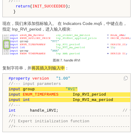
//---
return
(
INIT_SUCCEEDED
);

  }
现在，我们来添加指标输入。 在
Indicators Code.mq5，中键点击，
指定
Inp_RVI_period
，进入输入模块:
图例 7. handle iRVI
复制字符串，并
将其插入到输入中
：
#property 
version
"1.00"
//--- input parameters
input
 group             
"RVI"
input
ENUM_TIMEFRAMES
      Inp_RVI_period           
input
int
                  Inp_RVI_ma_period        
//---
int
      handle_iRVI;                           
// v
//+-------------------------------------------------
//| Expert initialization function                  
//+-------------------------------------------------