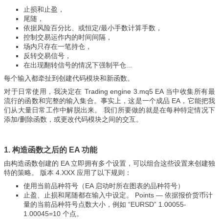
止损和止盈，
尾随，
依据风险百分比、或恒定/最小手数计算手数，
控制交易运作内的时间间隔，
场内只存在一笔持仓，
反转交易信号，
在出现翻转信号的情况下强制平仓...
每个输入都牵扯到创建代码模块和新函数。
对于日常使用，我决定在 Trading engine 3.mq5 EA 当中收集所有最
流行的函数和完整的输入集合。
事实上，这是一个成品 EA，它能把我
们从大量日常工作中解脱出来。 我们所要做的就是在每种特定情况下
添加/删除函数，或更改代码模块之间的交互。
1. 构造函数之后的 EA 功能
由构造函数创建的 EA 立即拥有多个设置，可以组合这些设置来创建独
特的策略。 版本 4.XXX 应用了以下规则：
使用当前品种符号（EA 启动时所在图表的品种符号）
止盈、止损和尾随都在输入中设定。 Points — 依据报价货币计
量的当前品种符号点数大小，例如 “EURSD” 1.00055-
1.00045=10 个点。