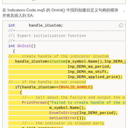
在
Indicators Code.mq5
的
OnInit() 中找到创建自定义句柄的模块
，
并将其插入到 EA:
int
      handle_iCustom;                        
// v
//+-------------------------------------------------
//| Expert initialization function                  
//+-------------------------------------------------
int
OnInit
()

//--- create handle of the indicator iCustom
   handle_iCustom=
iCustom
(m_symbol.Name(),Inp_DEMA_p
                          Inp_DEMA_ma_period,

                          Inp_DEMA_ma_shift,

//--- if the handle is not created
if
(handle_iCustom==
INVALID_HANDLE
)

     {

//--- tell about the failure and output the er
PrintFormat
(
"Failed to create handle of the iC
                  m_symbol.Name(),

EnumToString
(Inp_DEMA_period),

GetLastError
());

//--- the indicator is stopped early