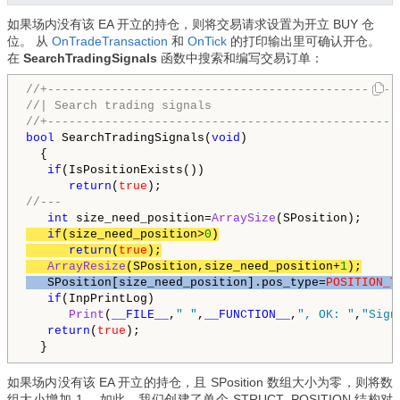
如果场内没有该 EA 开立的持仓，
则将交易请求设置为开立 BUY 仓
位。 从
OnTradeTransaction
和
OnTick
的打印输出里可确认开仓。
在
SearchTradingSignals
函数中搜索和编写交易订单：
//+-------------------------------------------------
//| Search trading signals                          
//+-------------------------------------------------
bool
 SearchTradingSignals(
void
)

  {

if
(IsPositionExists())

return
(
true
//---
int
 size_need_position=
ArraySize
if
(size_need_position>
0
)

return
(
true
);

ArrayResize
(SPosition,size_need_position+
1
);
   SPosition[size_need_position].pos_type=
POSITION_T
if
(InpPrintLog)

Print
(
__FILE__
,
" "
,
__FUNCTION__
,
", OK: "
,
"Sign
return
(
true
);

  }
如果场内没有该 EA 开立的持仓，且 SPosition 数组大小为零，则将数
组大小增加 1。
如此，我们创建了单个 STRUCT_POSITION 结构对