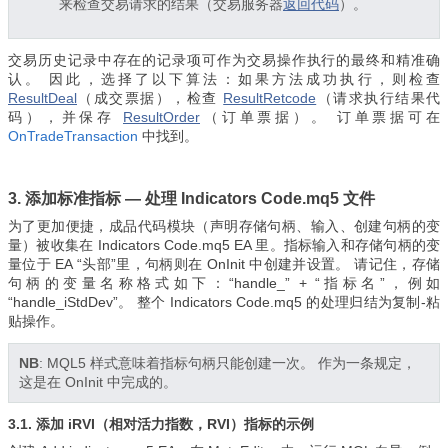
来检查交易请求的结果（交易服务器
返回代码
）。
交易历史记录中存在的记录项可作为交易操作执行的最终和精准确
认。 因此，选择了以下算法：如果方法成功执行，则检查
ResultDeal
（成交票据），检查
ResultRetcode
（请求执行结果代
码），并保存
ResultOrder
（订单票据）。 订单票据可在
OnTradeTransaction
中找到
。
3. 添加标准指标 — 处理
Indicators Code.mq5 文件
为了更加便捷，成品代码模块（声明存储句柄、输入、创建句柄的变
量）被收集在
Indicators Code.mq5
EA 里。
指标输入和存储句柄的变
量
位于 EA “头部”里，句柄则在 OnInit 中创建并设置。 请记住，存储
句柄的变量名称格式如下：“handle_” + “指标名”，例如
“handle_iStdDev”。 整个 Indicators Code.mq5 的处理归结为复制-粘
贴操作。
NB
: MQL5 样式意味着指标句柄只能创建一次。 作为一条规定，
这是在 OnInit 中完成的。
3.1. 添加 iRVI（相对活力指数，RVI）指标的示例