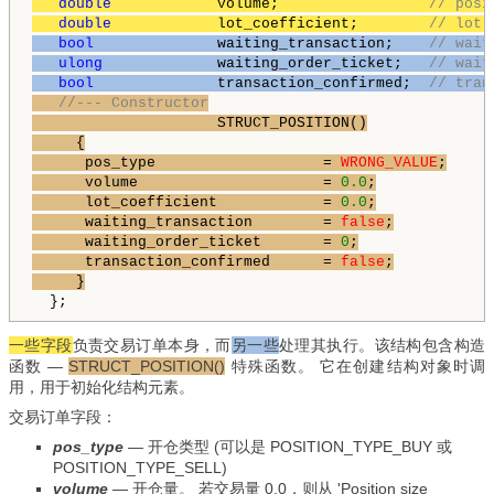
double
            volume;                 
// posi
double
            lot_coefficient;        
// lot 
bool
              waiting_transaction;    
// wait
ulong
             waiting_order_ticket;   
// wait
bool
              transaction_confirmed;  
// tran
//--- Constructor
                     STRUCT_POSITION()

     {

      pos_type                   = 
WRONG_VALUE
;

      volume                     = 
0.0
;

      lot_coefficient            = 
0.0
;

      waiting_transaction        = 
false
;

      waiting_order_ticket       = 
0
;

      transaction_confirmed      = 
false
;

     }
  };
一些字段
负责交易订单本身，而
另一些
处理其执行。该结构包含构造
函数
—
STRUCT_POSITION()
特殊函数。 它在创建结构对象时调
用，用于初始化结构元素。
交易订单字段：
pos_type
—
开仓类型 (可以是 POSITION_TYPE_BUY 或
POSITION_TYPE_SELL)
volume
—
开仓量。 若交易量 0.0，则从 'Position size