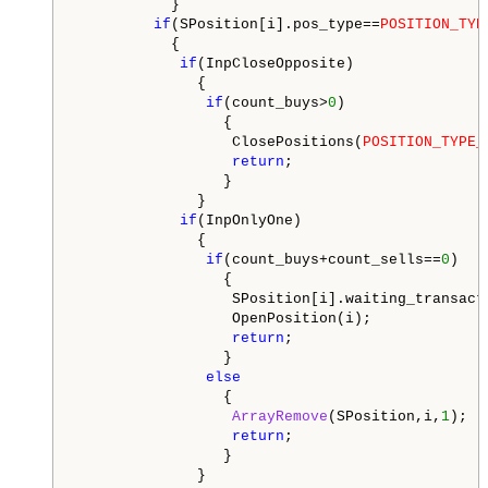
           }

if
(SPosition[i].pos_type==
POSITION_TYP
           {

if
(InpCloseOpposite)

              {

if
(count_buys>
0
)

                 {

                  ClosePositions(
POSITION_TYPE_
return
;

                 }

              }

if
(InpOnlyOne)

              {

if
(count_buys+count_sells==
0
)

                 {

                  SPosition[i].waiting_transact
                  OpenPosition(i);

return
;

                 }

else
                 {

ArrayRemove
(SPosition,i,
1
);

return
;

                 }

              }
