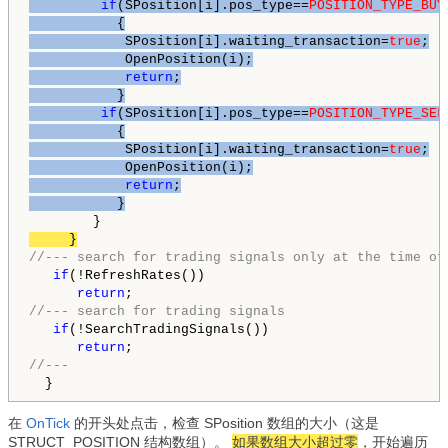
if
(SPosition[i].pos_type==
POSITION_TYPE_BUY
           {

            SPosition[i].waiting_transaction=
true
;

            OpenPosition(i);

return
;

           }

if
(SPosition[i].pos_type==
POSITION_TYPE_SEL
           {

            SPosition[i].waiting_transaction=
true
;

            OpenPosition(i);

return
;

     }
//--- search for trading signals only at the time of
if
(!RefreshRates())

return
//--- search for trading signals
if
(!SearchTradingSignals())

return
//---
  }
在
OnTick
的开头处点击，检查 SPosition 数组的大小（这是
STRUCT_POSITION 结构数组）。
如果数组大小超过零
，
开始遍历