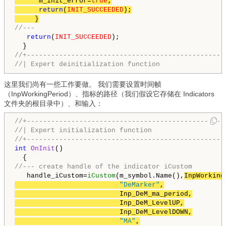
      m_init_error=
true
;

return
(
INIT_SUCCEEDED
);

     }
//---
return
(
INIT_SUCCEEDED
);

//+-------------------------------------------------
//| Expert deinitialization function                
这里我们尚有一些工作要做。 我们需要设置时间帧
（InpWorkingPeriod）、指标的路径（我们假设它存储在 Indicators
文件夹的根目录中）、和输入：
//+-------------------------------------------------
//| Expert initialization function                  
//+-------------------------------------------------
int
OnInit
()

//--- create handle of the indicator iCustom
   handle_iCustom=
iCustom
(m_symbol.Name(),
InpWorking
"DeMarker"
,

                          Inp_DeM_ma_period,

                          Inp_DeM_LevelUP,

                          Inp_DeM_LevelDOWN,

"MA"
,
