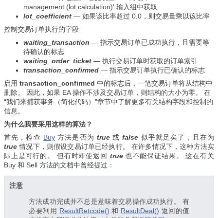
management (lot calculation)' 输入组中获取
lot_coefficient
—
如果该比率超过 0.0，则交易量乘以该比率
控制交易订单执行的字段
waiting_transaction
—
指示交易订单已成功执行，且需要等
待确认的标志
waiting_order_ticket
—
执行交易订单时获取的订单索引
transaction_confirmed
—
指示交易订单执行已确认的标志
启用
transaction_confirmed
中的标志后，一笔交易订单将从结构中
删除。 因此，如果 EA 操作不涉及交易订单，则结构的大小为零。 在
“
我们来捕获事务（简化代码）”章节中了解更多有关结构字段和控制的
信息。
为什么我要采用这样的算法？
首先，检查
Buy
方法是否为
true
或
false
似乎就足矣了，且在为
true
情况下，则假设交易订单已经执行。 在许多情况下，这种方法实
际上是可行的。 但有时即使返回
true
也不能保证结果。 这在有关
Buy
和
Sell
方法的文档中曾经提过：
注意
方法成功完成并不总是意味着交易操作成功执行。 有
必要利用
ResultRetcode()
和
ResultDeal()
返回的值