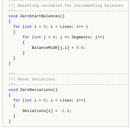
//+-------------------------------------------------
//| Resetting variables for incrementing balances   
//+-------------------------------------------------
void
 ZeroStartBalances()

{

for
 (
int
 i = 
0
; i < Lines; i++ ) 

  {

for
 (
int
 j = 
0
; j <= Segments; j++)

      {

          BalanceMidK[j,i] = 
0.0
;

      }

  }

}

//+-------------------------------------------------
//| Reset deviations                                
//+-------------------------------------------------
void
 ZeroDeviations()

{

for
 (
int
 i = 
0
; i < Lines; i++)

  {

      Deviations[i] = -
1.0
;

  }
