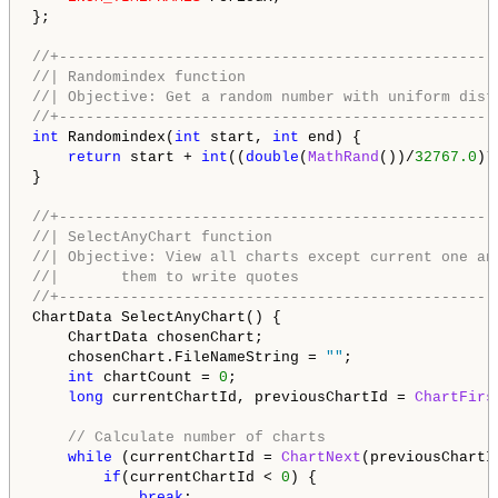
};

//+-------------------------------------------------
//| Randomindex function                            
//| Objective: Get a random number with uniform dist
//+-------------------------------------------------
int
 Randomindex(
int
 start, 
int
 end) {

return
 start + 
int
((
double
(
MathRand
())/
32767.0
)*
}

//+-------------------------------------------------
//| SelectAnyChart function                         
//| Objective: View all charts except current one an
//|       them to write quotes                      
//+-------------------------------------------------
ChartData SelectAnyChart() {

    ChartData chosenChart;

    chosenChart.FileNameString = 
""
;

int
 chartCount = 
0
;

long
 currentChartId, previousChartId = 
ChartFirs
// Calculate number of charts
while
 (currentChartId = 
ChartNext
(previousChartId
if
(currentChartId < 
0
) {

break
;  
