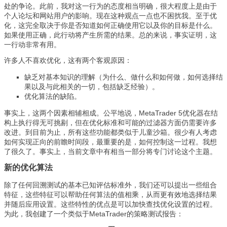
处的争论。此前，我对这一行为的态度相当明确，很大程度上是由于
个人论坛和网站用户的影响。现在这种观点一点也不困扰我。至于优
化，这完全取决于你是否知道如何正确使用它以及你的目标是什么。
如果使用正确，此行动将产生所需的结果。总的来说，事实证明，这
一行动非常有用。
许多人不喜欢优化，这有两个客观原因：
缺乏对基本知识的理解（为什么、做什么和如何做，如何选择结
果以及与此相关的一切，包括缺乏经验）。
优化算法的缺陷。
事实上，这两个因素相辅相成。公平地说，MetaTrader 5优化器在结
构上执行得无可挑剔，但在优化标准和可能的过滤器方面仍需要许多
改进。到目前为止，所有这些功能都类似于儿童沙箱。很少有人考虑
如何实现正向的前瞻时间段，最重要的是，如何控制这一过程。我想
了很久了。事实上，当前文章中有相当一部分将专门讨论这个主题。
新的优化算法
除了任何回溯测试的基本已知评估标准外，我们还可以提出一些组合
特征，这些特征可以帮助任何算法的值相乘，从而更有效地选择结果
并随后应用设置。这些特性的优点是可以加快查找优化设置的过程。
为此，我创建了一个类似于MetaTrader的策略测试报告：