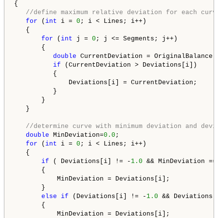
{

//define maximum relative deviation for each curv
for
 (
int
 i = 
0
; i < Lines; i++)

   {

for
 (
int
 j = 
0
; j <= Segments; j++)

       {

double
 CurrentDeviation = OriginalBalance[
if
 (CurrentDeviation > Deviations[i])

          {

              Deviations[i] = CurrentDeviation;

          }           

       }

   }

//determine curve with minimum deviation and devi
double
 MinDeviation=
0.0
;

for
 (
int
 i = 
0
; i < Lines; i++)

   {

if
 ( Deviations[i] != -
1.0
 && MinDeviation ==
       {

           MinDeviation = Deviations[i];

       }

else
if
 (Deviations[i] != -
1.0
 && Deviations[
       {

           MinDeviation = Deviations[i];
