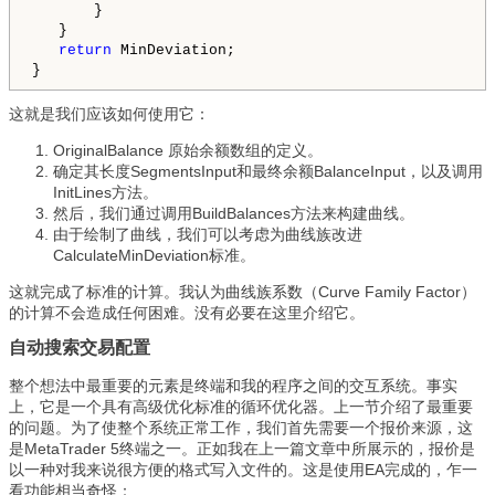
       }

   }

return
 MinDeviation;

这就是我们应该如何使用它：
OriginalBalance 原始余额数组的定义。
确定其长度SegmentsInput和最终余额BalanceInput，以及调用
InitLines方法。
然后，我们通过调用BuildBalances方法来构建曲线。
由于绘制了曲线，我们可以考虑为曲线族改进
CalculateMinDeviation标准。
这就完成了标准的计算。我认为曲线族系数（Curve Family Factor）
的计算不会造成任何困难。没有必要在这里介绍它。
自动搜索交易配置
整个想法中最重要的元素是终端和我的程序之间的交互系统。事实
上，它是一个具有高级优化标准的循环优化器。上一节介绍了最重要
的问题。为了使整个系统正常工作，我们首先需要一个报价来源，这
是MetaTrader 5终端之一。正如我在上一篇文章中所展示的，报价是
以一种对我来说很方便的格式写入文件的。这是使用EA完成的，乍一
看功能相当奇怪：