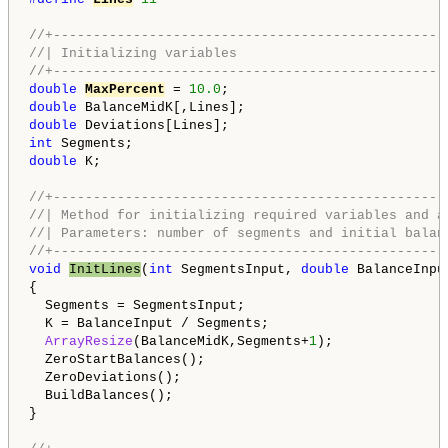
//+-------------------------------------------------
//| Initializing variables                          
//+-------------------------------------------------
double
MaxPercent
 = 
10.0
double
double
int
double
 K;

//+-------------------------------------------------
//| Method for initializing required variables and a
//| Parameters: number of segments and initial balan
//+-------------------------------------------------
void
InitLines
(
int
 SegmentsInput, 
double
 BalanceInput
{

  Segments = SegmentsInput;

  K = BalanceInput / Segments;

ArrayResize
(BalanceMidK,Segments+
1
);

  ZeroStartBalances();

  ZeroDeviations();

  BuildBalances();

}
