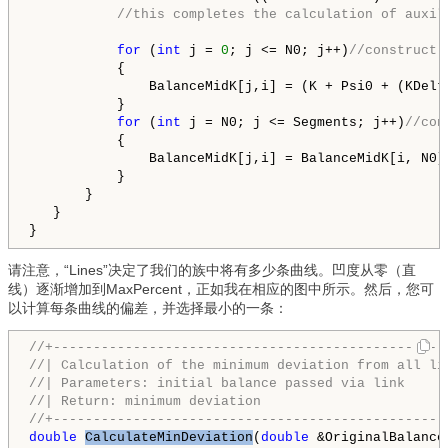
//this completes the calculation of auxil
for
 (
int
 j = 
0
; j <= N0; j++)
//construct 
           {

               BalanceMidK[j,i] = (K + Psi0 + (KDelt
           }

for
 (
int
 j = N0; j <= Segments; j++)
//con
           {

               BalanceMidK[j,i] = BalanceMidK[i, N0]
           }

       }

   }

请注意，“Lines”决定了我们的族中将有多少条曲线。凹度从零（直
线）逐渐增加到MaxPercent，正如我在相应的图中所示。然后，您可
以计算每条曲线的偏差，并选择最小的一条：
//+-------------------------------------------------
//| Calculation of the minimum deviation from all li
//| Parameters: initial balance passed via link     
//| Return: minimum deviation                       
//+-------------------------------------------------
double
CalculateMinDeviation
(
double
 &OriginalBalance[