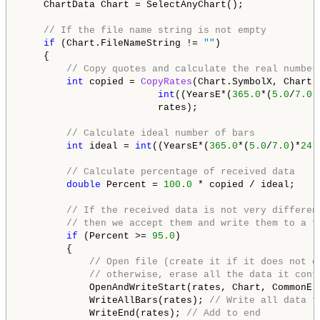
    ChartData Chart = SelectAnyChart();

// If the file name string is not empty 
if
 (Chart.FileNameString != 
""
)

    {

// Copy quotes and calculate the real number
int
 copied = 
CopyRates
(Chart.SymbolX, Chart.
int
((YearsE*(
365.0
*(
5.0
/
7.0
)
                        rates);

// Calculate ideal number of bars
int
 ideal = 
int
((YearsE*(
365.0
*(
5.0
/
7.0
)*
24
*
// Calculate percentage of received data 
double
 Percent = 
100.0
 * copied / ideal;

// If the received data is not very differen
// then we accept them and write them to a f
if
 (Percent >= 
95.0
)

        {

// Open file (create it if it does not e
// otherwise, erase all the data it cont
            OpenAndWriteStart(rates, Chart, CommonE);
            WriteAllBars(rates); 
// Write all data t
            WriteEnd(rates); 
// Add to end