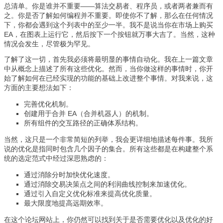
总清单。你是谁并不重要——算法交易者、程序员，或者两者兼而有
之。你是否了解如何编程并不重要。即使你不了解，那么在任何情况
下，你都会遇到这个列表中的至少一半。我不是说当你在市场上购买
EA，在图表上运行它，然后按下一个按钮就万事大吉了。当然，这种
情况会发生，尽管极为罕见。
了解了这一切，首先我必须将最明显的事情自动化。我在上一篇文章
中从概念上描述了所有这些优化。然而，当你做这样的事情时，你开
始了解如何在已经实现的功能的基础上改进整个事情。对我来说，这
方面的主要想法如下：
完善优化机制。
创建用于合并 EA（合并机器人）的机制。
所有组件的交互路径的正确体系结构。
当然，这只是一个非常简短的列举，我会更详细地描述每件事。我所
说的优化是指同时包含几个因子的集合。所有这些都是在构建整个系
统的选定范式中经过深思熟虑的：
通过消除分时加快优化速度。
通过消除交易决策点之间的利润曲线控制来加速优化。
通过引入自定义优化标准来提高优化质量。
最大限度地提高远期效率。
在这个论坛网站上，你仍然可以找到关于是否需要优化以及优化的好