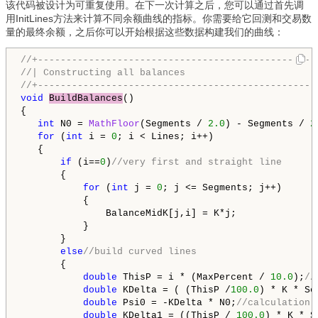
该代码被设计为可重复使用。在下一次计算之后，您可以通过首先调
用InitLines方法来计算不同余额曲线的指标。你需要给它回测和交易数
量的最终余额，之后你可以开始根据这些数据构建我们的曲线：
//+-------------------------------------------------
//| Constructing all balances                       
//+-------------------------------------------------
void
BuildBalances
()

{

int
 N0 = 
MathFloor
(Segments / 
2.0
) - Segments / 
2
for
 (
int
 i = 
0
; i < Lines; i++)

   {

if
 (i==
0
)
//very first and straight line 
       {

for
 (
int
 j = 
0
; j <= Segments; j++)

           {

               BalanceMidK[j,i] = K*j;

           }

       }

else
//build curved lines
       {

double
 ThisP = i * (MaxPercent / 
10.0
);
//
double
 KDelta = ( (ThisP /
100.0
) * K * Se
double
 Psi0 = -KDelta * N0;
//calculation 
double
 KDelta1 = ((ThisP / 
100.0
) * K * S