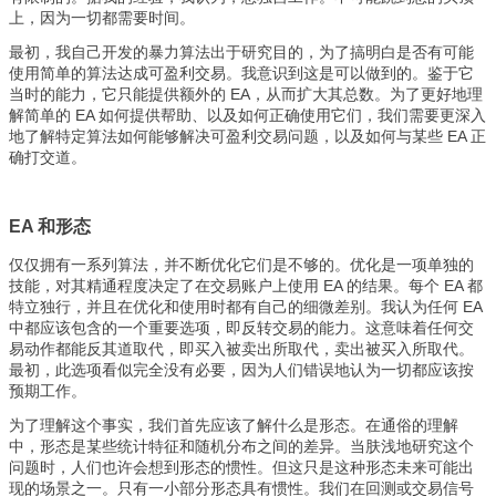
上，因为一切都需要时间。
最初，我自己开发的暴力算法出于研究目的，为了搞明白是否有可能
使用简单的算法达成可盈利交易。我意识到这是可以做到的。鉴于它
当时的能力，它只能提供额外的 EA，从而扩大其总数。为了更好地理
解简单的 EA 如何提供帮助、以及如何正确使用它们，我们需要更深入
地了解特定算法如何能够解决可盈利交易问题，以及如何与某些 EA 正
确打交道。
EA 和形态
仅仅拥有一系列算法，并不断优化它们是不够的。优化是一项单独的
技能，对其精通程度决定了在交易账户上使用 EA 的结果。每个 EA 都
特立独行，并且在优化和使用时都有自己的细微差别。我认为任何 EA
中都应该包含的一个重要选项，即反转交易的能力。这意味着任何交
易动作都能反其道取代，即买入被卖出所取代，卖出被买入所取代。
最初，此选项看似完全没有必要，因为人们错误地认为一切都应该按
预期工作。
为了理解这个事实，我们首先应该了解什么是形态。在通俗的理解
中，形态是某些统计特征和随机分布之间的差异。当肤浅地研究这个
问题时，人们也许会想到形态的惯性。但这只是这种形态未来可能出
现的场景之一。只有一小部分形态具有惯性。我们在回测或交易信号