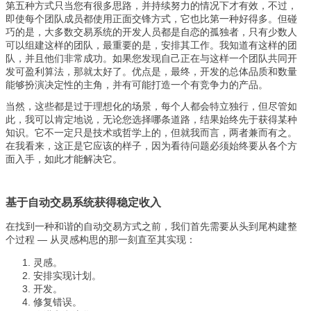
第五种方式只当您有很多思路，并持续努力的情况下才有效，不过，
即使每个团队成员都使用正面交锋方式，它也比第一种好得多。但碰
巧的是，大多数交易系统的开发人员都是自恋的孤独者，只有少数人
可以组建这样的团队，最重要的是，安排其工作。我知道有这样的团
队，并且他们非常成功。如果您发现自己正在与这样一个团队共同开
发可盈利算法，那就太好了。优点是，最终，开发的总体品质和数量
能够扮演决定性的主角，并有可能打造一个有竞争力的产品。
当然，这些都是过于理想化的场景，每个人都会特立独行，但尽管如
此，我可以肯定地说，无论您选择哪条道路，结果始终先于获得某种
知识。它不一定只是技术或哲学上的，但就我而言，两者兼而有之。
在我看来，这正是它应该的样子，因为看待问题必须始终要从各个方
面入手，如此才能解决它。
基于自动交易系统获得稳定收入
在找到一种和谐的自动交易方式之前，我们首先需要从头到尾构建整
个过程 — 从灵感构思的那一刻直至其实现：
灵感。
安排实现计划。
开发。
修复错误。