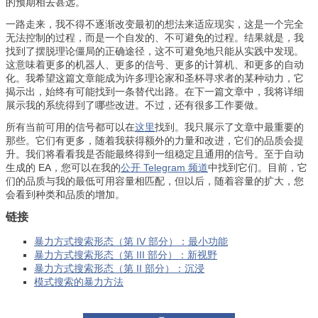
的预期相去甚远。
一路走来，我不得不逐渐改变最初的想法来适应现实，这是一个完全
无法控制的过程，而是一个自发的、不可避免的过程。结果就是，我
找到了摆脱理论僵局的正确途径，这不可避免地只能从实践中发现。
这意味着更多的机器人、更多的信号、更多的计算机、和更多的自动
化。我希望这篇文章能成为许多理论家和圣杯寻求者的某种动力，它
揭示出，始终有可能找到一条替代出路。在下一篇文章中，我将详细
展示我的系统得到了哪些改进。不过，还有很多工作要做。
所有当前可用的信号都可以在
这里
找到。我只展示了文章中最重要的
那些。它们有更多，随着我获得额外的力量和改进，它们的品质会提
升。我们将看看我是否能最终得到一组稳定且通用的信号。至于自动
生成的 EA，您可以在我的
公开 Telegram 频道
中找到它们。目前，它
们的品质与我的最低可用容量相匹配，但以后，随着容量的扩大，您
会看到种类和品质的增加。
链接
暴力方式搜索形态（第 IV 部分）：最小功能
暴力方式搜索形态（第 III 部分）：新视野
暴力方式搜索形态（第 II 部分）：沉浸
模式搜索的暴力方法