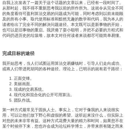
自我上次发表了一篇关于这个话题的文章以来，已经有一段时间了。
从那时起，我不得不重新思考我以前的所作所为。这就令从完全不同
的角度看待可盈利算法交易的问题成为可能，同时考虑到以前未能顾
及的所有小事。取代使用标准和黯然无趣的数学和代码，我为本人的
读者给出了完全不同的解决问题途径。本文既可以是新事物的开始，
也可以是旧事物的重启。我厌倦了耍小聪明，并把不必要的方程式和
代码扔进历史的垃圾堆，故本文对任何读者来说都尽可能简单易懂。
完成目标的途径
我开始思考，当人们试图运用算法交易赚钱时，引导人们走向成功、
或将人们带进死胡同的各种途径。理论上，已明示的就有若干路径：
正面交锋。
美丽画面。
现成的交易系统。
现代化和混合化的公开可用算法。
团队作战。
第一种方式最常见于固执人士。事实上，它对于像我的人来说很实
用，可以让他们放下野心和虚假的希望。这听起来没什么，但实际上
对您的未来非常有益。这种方式花费大量的精力和时间，如果您不在
某个时候停下来，您也许会成为论坛科学博士，并带来所有随之而来