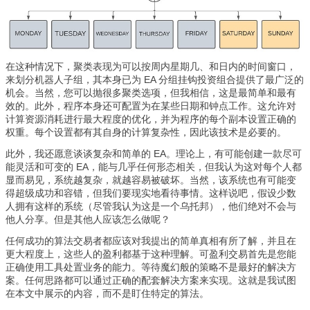
在这种情况下，聚类表现为可以按周内星期几、和日内的时间窗口，
来划分机器人子组，其本身已为 EA 分组挂钩投资组合提供了最广泛的
机会。当然，您可以抛很多聚类选项，但我相信，这是最简单和最有
效的。此外，程序本身还可配置为在某些日期和钟点工作。这允许对
计算资源消耗进行最大程度的优化，并为程序的每个副本设置正确的
权重。每个设置都有其自身的计算复杂性，因此该技术是必要的。
此外，我还愿意谈谈复杂和简单的 EA。理论上，有可能创建一款尽可
能灵活和可变的 EA，能与几乎任何形态相关，但我认为这对每个人都
显而易见，系统越复杂，就越容易被破坏。当然，该系统也有可能变
得超级成功和容错，但我们要现实地看待事情。这样说吧，假设少数
人拥有这样的系统（尽管我认为这是一个乌托邦），他们绝对不会与
他人分享。但是其他人应该怎么做呢？
任何成功的算法交易者都应该对我提出的简单真相有所了解，并且在
更大程度上，这些人的盈利都基于这种理解。可盈利交易首先是您能
正确使用工具处置业务的能力。等待魔幻般的策略不是最好的解决方
案。任何思路都可以通过正确的配套解决方案来实现。这就是我试图
在本文中展示的内容，而不是盯住特定的算法。