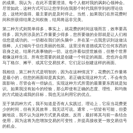
的成果。我认为，在此不需要澄清。每个人都对我的讽刺心领神会。
尽管如此，这种方式可以让您学到在我那个时代我所学到的理论信
息，这绝对值得。最主要的是及时停止。当然，如果我们在所花费时
间和所获得结果之间权衡，结局将远非完美。
第二种方式则简单得多，事实上，就花费的时间这项而言，效率要高
得多，因为所涉及的工作量要少得多，您所要做的全部就是让人们相
信您是成功的。一切都在我们的头脑中，并在某一点我意识到这做法
很棒。人们倾向于信任美丽的包装。这里没有道德或其它任何东西的
容身之处。结果代表事物的一切。这也许看似愤世嫉俗，但整个世界
都像这样生活。所有您需要的就是创建一个特定的画面。您也许会用
马丁格尔、摊平、或其它交易技术。它们足以创建这样的画面。
我相信，第三种方式是明智的，因为在这种情况下，花费的工作量将
是最小的，但您的画面却是真实的。若正确实现这种方式，不会有负
面影响，尽管会有一些缺点。实现这种方式所需的最重要东西就是知
识。如果我没有如今的经验，那么即使有正确的态度、理性、和均衡
的方式能达成我的目标，我也无法利用它的优点。
至于第四种方式，我不知道是否有人实践过。理论上，它应当花费更
少的时间，但有关其效率，我无话可说。通常，一切皆有可能，但委
婉地说，我不认为这种方式更具成效。反而，最好将其与前一条结合
使用，因为这将为您增加交易的可变性，并提高接收更一致交易信号
的机会。