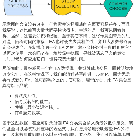
示意图的含义没有改变，但搜索并选择现成的东西要容易得多，而且
我要说，这比编写大量代码要愉快得多。幸运的是，我可以两者兼
得。当然，这需要知识和经验。至于其它事情，这张示意图背后的思
路是，随着时间的推移，EA 也许会失去其相关性，并且大多数最终肯
定会被废弃。在您抛弃另一个 EA 之后，您不会怀疑过一段时间后它可
以再次使用，您会吗？在一堆垃圾中挖掘，寻找被遗忘已久的算法，
同时思考如何应用它们，也将花费大量时间。
尽管如此，最好积累一定的 EA 数据库，并继续成功交易，同时明智地
改变它们。在这种情况下，我们的流程甚至能进一步简化，因为无需
再寻找新的 EA。这可能吗？是的，它可以。理想的话，此 EA 集合应
具有以下品质：
算法灵活性。
信号反转的可能性。
性能（最小资源消耗）。
订单魔幻数字。
基于这些数据，甚至可以为所选 EA 交易集合输入前景的数学定义。我
们甚至可以尝试找到这样的表达式，从而更清楚地说明这些 EA 的特
征、及其数量能影响什么以及如何影响。要不然，我们可以简单地制