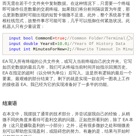
而无需在若干个文件夹中复制数据。在这种情况下，只需要一个终端
即可操作任意数量的交易终端。如果我们将分析间隔设置为年度，那
么更新数据时可能出现的短暂卡顿微不足道。此外，整个系统基于逐
根柱线范式，故整件事尽可能可靠，几乎可以抵御任何紧急状况。此
机器人只有少量设置：
input
bool
 CommonE=
true
;
//Common Folder/Terminal Fol
input
double
 YearsE=
10.0
;
//Years Of History Data
input
int
 MinutesForNew=
2
;
//Rewrite Timeout In Minut
EA 写入所有终端的公共文件夹，或写入当前终端自己的文件夹。它写
如历史数据的最后几年，我们可从终端当前时间开始指示回溯历史。
EA 在指定的超时（以分钟为单位）后写入。这是所有逻辑的最后一个
要素。最艰难的部分结束了。剩下的就是实现一款在同一图表上工作
的接收器 EA。我已经为它的实现准备好了一多半的功能。
结束语
在本文中，我摆脱了通常的技术部分，并尝试据我自己的经验，从稍
微不同的角度来看待可盈利交易的问题。正如您所看到的，除了 EA 本
身（这只是赚取盈利的一小部分）之外，还有很多微妙之处和细微差
别可以帮助您实现盈利，或阻碍您的努力。有趣的是，结果与开始时