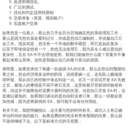
改进和潮流化。
广泛的测试。
优化和判定适用性限制
交易准备（资源、模拟账户）
实盘账户交易
如果您是一位新人，那么您几乎会百分百地确定您的系统理应工作，
要么是因为您在某处看到过它，亦或是您自己编制的，并说服自己它
会工作。现实却是，您没有一个市场的数学模型，而它是如此复杂，
以至于即使假设您有一个，您也无法使用它，因为其令人难以置信的
复杂性，且在 EA 中不合理地使用。那我们能做些什么呢？答案并不像
看起来那么简单。这恰是我抛出自己的暴力算法的原因。
很明显，如果您承担了构建一款超级 EA 的任务，那么在您达到预期结
果之前，您会经历很多这样的阶段，说得委婉一点，这实际上极端值
得怀疑。我从自己的经验中体会到这一点。在又一次尝试开发 EA 失败
之后，最恼人的事情是不得不将它丢弃，这意味着尽管获得经验很有
用，但这并不能降低对花费大量时间的失望。当您自己开发 EA 时，这
是难以避免的。如果我们谈论的是自由职业者订单，那么一切都会更
加伤感，因为您将获得的 EA，很可能不会有任何用处。
有关于此，我想明确指出，这主要与您的时间有关。成功人士有正确
评估时间价值的能力。如果花费的时间没有带来预期的结果，那么就
不值得继续下去。以下是标准方式的示意图：