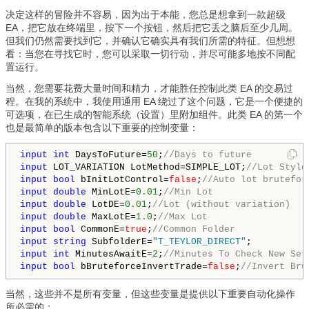
决定这样的冒险并不容易，因为出于本能，您总是想拿到一款超级
EA，把它放在终端里，按下一个按钮，然后把它丢之脑后至少几周。
但我们仍然需要找到它，并确认它确实具有我们所需的特征。但想想
看：当您在寻找它时，您可以采取一切行动，并尽可能多地按不同配
置运行。
当然，您需要花费大量时间和精力，才能胜任控制此类 EA 的交易过
程。在我的系统中，我使用通用 EA 绕过了这个问题，它是一个便捷的
可选项，在已生成的智能系统（设置）里附加组件。此类 EA 的第一个
也是最简单的版本包含以下重要的控制变量：
input
int
 DaysToFuture=
50
;
//Days to future
input
 LOT_VARIATION LotMethod=SIMPLE_LOT;
//Lot Style
input
bool
 bInitLotControl=
false
;
//Auto lot brutefor
input
double
 MinLotE=
0.01
;
//Min Lot
input
double
 LotDE=
0.01
;
//Lot (without variation)
input
double
 MaxLotE=
1.0
;
//Max Lot
input
bool
 CommonE=
true
;
//Common Folder
input
string
 SubfolderE=
"T_TEYLOR_DIRECT"
input
int
 MinutesAwaitE=
2
;
//Minutes To Check New Set
input
bool
 bBruteforceInvertTrade=
false
;
//Invert Bru
当然，这些并不是所有变量，但这些变量是提供以下重要自动化操作
所必需的：