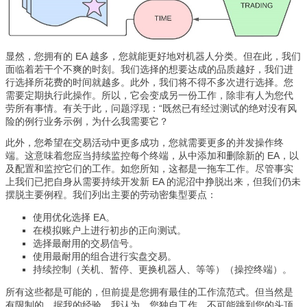
显然，您拥有的 EA 越多，您就能更好地对机器人分类。但在此，我们
面临着若干个不爽的时刻。我们选择的想要达成的品质越好，我们进
行选择所花费的时间就越多。此外，我们将不得不多次进行选择。您
需要定期执行此操作。所以，它会变成另一份工作，除非有人为您代
劳所有事情。有关于此，问题浮现：“既然已有经过测试的绝对没有风
险的例行业务示例，为什么我需要它？
此外，您希望在交易活动中更多成功，您就需要更多的并发操作终
端。这意味着您应当持续监控每个终端，从中添加和删除新的 EA，以
及配置和监控它们的工作。如您所知，这都是一拖车工作。尽管事实
上我们已把自身从需要持续开发新 EA 的泥沼中挣脱出来，但我们仍未
摆脱主要例程。我们列出主要的劳动密集型要点：
使用优化选择 EA。
在模拟账户上进行初步的正向测试。
选择最耐用的交易信号。
使用最耐用的组合进行实盘交易。
持续控制（关机、暂停、更换机器人、等等）（操控终端）。
所有这些都是可能的，但前提是您拥有最佳的工作流范式。但当然是
有限制的。据我的经验，我认为，您独自工作。不可能跳到您的头顶