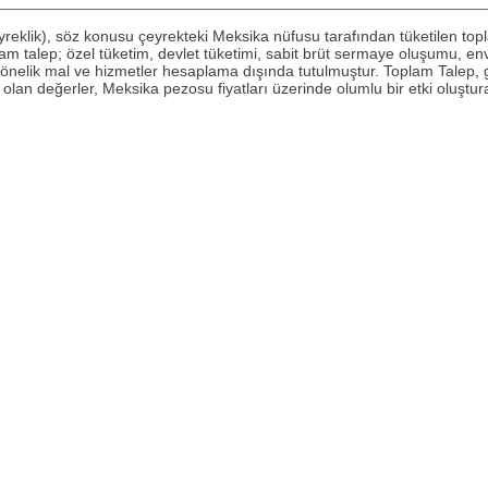
reklik), söz konusu çeyrekteki Meksika nüfusu tarafından tüketilen top
am talep; özel tüketim, devlet tüketimi, sabit brüt sermaye oluşumu, enva
önelik mal ve hizmetler hesaplama dışında tutulmuştur. Toplam Talep, g
an değerler, Meksika pezosu fiyatları üzerinde olumlu bir etki oluşturab