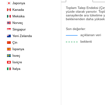
Japonya
Toplam Talep Endeksi (Çey
Kanada
yüzde olarak yansıtır. Topl
sanayilerde ara tüketime y
Meksika
beklenenden daha yüksek ol
Norveç
Son değerler:
Singapur
açıklanan veri
Yeni Zelanda
beklenti
Çin
İspanya
İsveç
İsviçre
İtalya