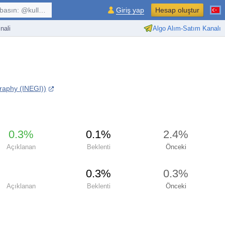
kullanıcı, $sembol, ...
Giriş yap
Hesap oluştur
nali
Algo Alım-Satım Kanalı
graphy (INEGI))
0.3%
0.1%
2.4%
Açıklanan
Beklenti
Önceki
0.3%
0.3%
Açıklanan
Beklenti
Önceki