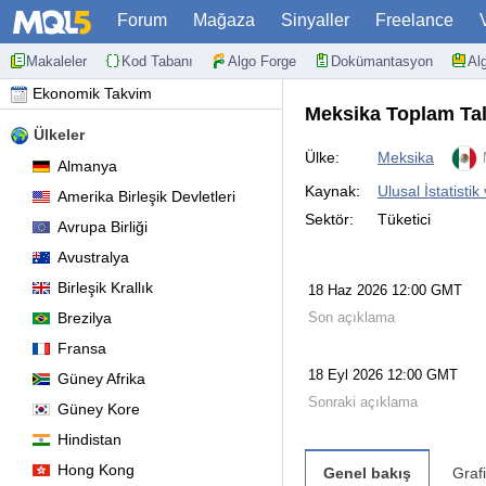
Forum
Mağaza
Sinyaller
Freelance
Makaleler
Kod Tabanı
Algo Forge
Dokümantasyon
Al
Ekonomik Takvim
Meksika Toplam Tal
Ülkeler
Ülke:
Meksika
Almanya
Kaynak:
Ulusal İstatisti
Amerika Birleşik Devletleri
Sektör:
Tüketici
Avrupa Birliği
Avustralya
Birleşik Krallık
18 Haz 2026 12:00 GMT
Brezilya
Son açıklama
Fransa
18 Eyl 2026 12:00 GMT
Güney Afrika
Sonraki açıklama
Güney Kore
Hindistan
Hong Kong
Genel bakış
Graf