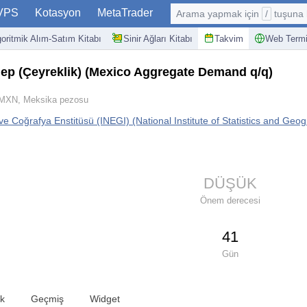
VPS
Kotasyon
MetaTrader
Arama yapmak için
/
tuşuna basın: @
goritmik Alım-Satım Kitabı
Sinir Ağları Kitabı
Takvim
Web Termi
ep (Çeyreklik)
(Mexico Aggregate Demand q/q)
MXN, Meksika pezosu
k ve Coğrafya Enstitüsü (INEGI) (National Institute of Statistics and Geo
DÜŞÜK
Önem derecesi
41
Gün
ik
Geçmiş
Widget