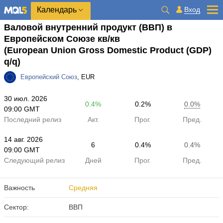
Календарь
Вход
Валовой внутренний продукт (ВВП) в
Европейском Союзе кв/кв
(European Union Gross Domestic Product (GDP)
q/q)
Европейский Союз
, EUR
30 июл. 2026
0.4%
0.2%
0.0%
09:00 GMT
Последний релиз
Акт.
Прог.
Пред.
14 авг. 2026
6
0.4%
0.4%
09:00 GMT
Следующий релиз
Дней
Прог.
Пред.
Важность
Средняя
Сектор:
ВВП