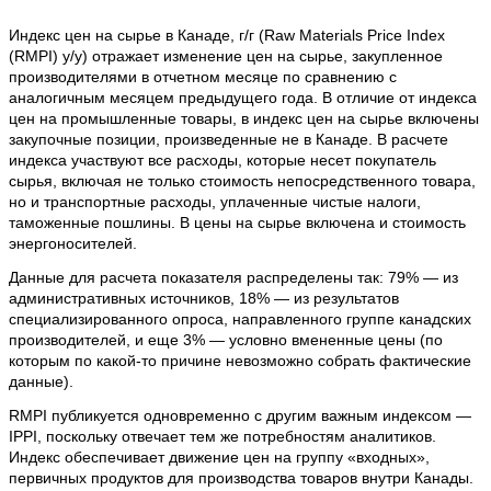
Индекс цен на сырье в Канаде, г/г (Raw Materials Price Index
(RMPI) y/y) отражает изменение цен на сырье, закупленное
производителями в отчетном месяце по сравнению с
аналогичным месяцем предыдущего года. В отличие от индекса
цен на промышленные товары, в индекс цен на сырье включены
закупочные позиции, произведенные не в Канаде. В расчете
индекса участвуют все расходы, которые несет покупатель
сырья, включая не только стоимость непосредственного товара,
но и транспортные расходы, уплаченные чистые налоги,
таможенные пошлины. В цены на сырье включена и стоимость
энергоносителей.
Данные для расчета показателя распределены так: 79% — из
административных источников, 18% — из результатов
специализированного опроса, направленного группе канадских
производителей, и еще 3% — условно вмененные цены (по
которым по какой-то причине невозможно собрать фактические
данные).
RMPI публикуется одновременно с другим важным индексом —
IPPI, поскольку отвечает тем же потребностям аналитиков.
Индекс обеспечивает движение цен на группу «входных»,
первичных продуктов для производства товаров внутри Канады.