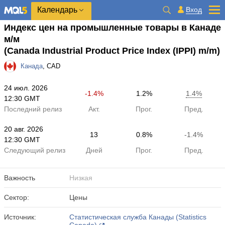
Календарь
Вход
Индекс цен на промышленные товары в Канаде
м/м
(Canada Industrial Product Price Index (IPPI) m/m)
Канада
, CAD
24 июл. 2026
-1.4%
1.2%
1.4%
12:30 GMT
Последний релиз
Акт.
Прог.
Пред.
20 авг. 2026
13
0.8%
-1.4%
12:30 GMT
Следующий релиз
Дней
Прог.
Пред.
Важность
Низкая
Сектор:
Цены
Источник:
Статистическая служба Канады (Statistics