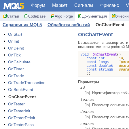
Форум
Маркет
Сигналы
Фриланс
V
Статьи
CodeBase
Algo Forge
Документация
Учебни
Справочник MQL5
Обработка событий
OnChartEvent
OnChartEvent
OnStart
OnInit
Вызывается в экспертах и
пользователя или работой 
OnDeinit
OnTick
void
OnChartEvent
()
const int
id
OnCalculate
const long&
lpara
const double&
dpara
OnTimer
const string&
spar
);
OnTrade
Параметры
OnTradeTransaction
id
OnBookEvent
[in] Идентификатор соб
OnChartEvent
lparam
OnTester
[in] Параметр события т
OnTesterInit
dparam
[in] Параметр события т
OnTesterDeinit
sparam
OnTesterPass