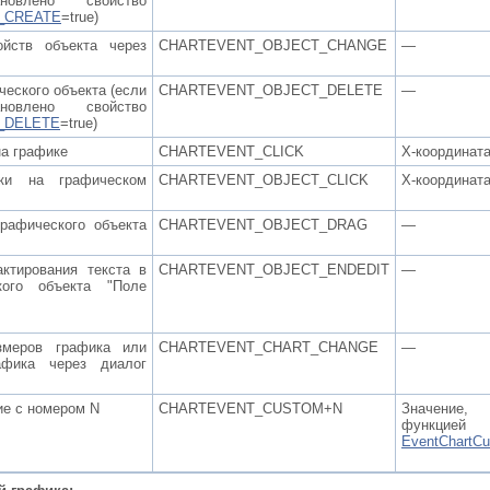
овлено свойство
_CREATE
=true)
йств объекта через
CHARTEVENT_OBJECT_CHANGE
—
еского объекта (если
CHARTEVENT_OBJECT_DELETE
—
овлено свойство
_DELETE
=true)
а графике
CHARTEVENT_CLICK
X-координат
ки на графическом
CHARTEVENT_OBJECT_CLICK
X-координат
рафического объекта
CHARTEVENT_OBJECT_DRAG
—
ктирования текста в
CHARTEVENT_OBJECT_ENDEDIT
—
кого объекта "Поле
змеров графика или
CHARTEVENT_CHART_CHANGE
—
афика через диалог
ие с номером N
CHARTEVENT_CUSTOM+N
Значение
функцией
EventChartCu