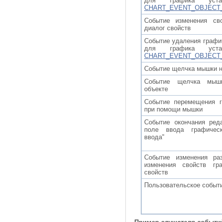
для графика устан
CHART_EVENT_OBJECT
Событие изменения сво
диалог свойств
Событие удаления графич
для графика устан
CHART_EVENT_OBJECT
Событие щелчка мышки н
Событие щелчка мыш
объекте
Событие перемещения г
при помощи мышки
Событие окончания реда
поле ввода графичес
ввода"
Событие изменения ра
изменения свойств гр
свойств
Пользовательское событ