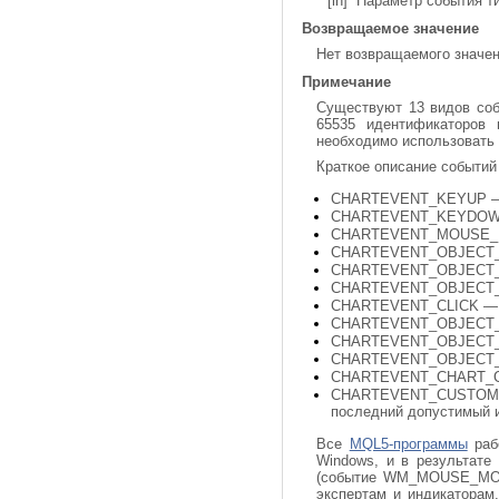
[in] Параметр события т
Возвращаемое значение
Нет возвращаемого значе
Примечание
Существуют 13 видов соб
65535 идентификаторов
необходимо использоват
Краткое описание событий
CHARTEVENT_KEYUP — во
CHARTEVENT_KEYDOWN — 
CHARTEVENT_MOUSE_MOV
CHARTEVENT_OBJECT_
CHARTEVENT_OBJECT_CH
CHARTEVENT_OBJECT_DE
CHARTEVENT_CLICK — щ
CHARTEVENT_OBJECT_CL
CHARTEVENT_OBJECT_DR
CHARTEVENT_OBJECT_END
CHARTEVENT_CHART_CH
CHARTEVENT_CUSTOM+n —
последний допустимый 
Все
MQL5-программы
рабо
Windows, и в результат
(событие WM_MOUSE_MOVE
экспертам и индикаторам