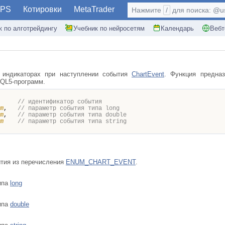
PS
Котировки
MetaTrader
Нажмите
/
для поиска: @use
к по алготрейдингу
Учебник по нейросетям
Календарь
Вебт
 индикаторах при наступлении события
ChartEvent
. Функция предна
MQL5-программ.
,
// идентификатор события
m
,
// параметр события типа long
m
,
// параметр события типа double
am
// параметр события типа string
ытия из перечисления
ENUM_CHART_EVENT
.
ипа
long
ипа
double