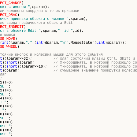
ECT_CHANGE
)
ект с именем "
,sparam);
ли изменены координаты точек привязки
ECT_DRAG
)
очек привязки объекта с именем "
,sparam);
ле ввода графического объекта Edit
ECT_ENDEDIT
)
ст в объекте Edit "
,sparam,
" id="
,id);
я мышки
SE_MOVE
)
(
int
)lparam,
","
,(
int
)dparam,
"\n"
,MouseState((
uint
)sparam));
SE_WHEEL
)
стояние кнопок и колесика мышки для этого события
t
)(lparam>>32);
// флаг состояний клавиш Ctrl, Shift и 
t
)(
short
)lparam;
// X-координата, в которой произошло со
t
)(
short
)(lparam>>16);
// Y-координата, в которой произошло со
t
)dparam;
// суммарное значение прокрутки колесик
флаг
;
1)!=0)
SE "
;
2)!=0)
SE "
;
4)!=0)
T "
;
8)!=0)
 "
;
0)!=0)
SE "
;
0)!=0)
USE "
;
0)!=0)
USE "
;