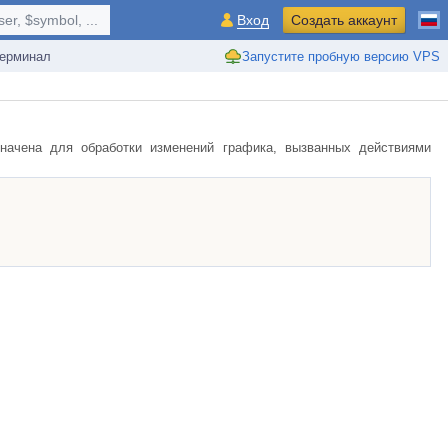
r, $symbol, ...
Вход
Создать аккаунт
ерминал
Запустите пробную версию VPS
значена для обработки изменений графика, вызванных действиями