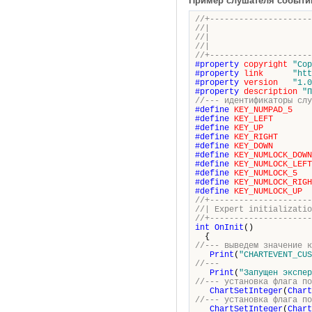
Пример слушателя событи
//+---------------------
//| OnCha
//| Copyright 20
//| http
//+---------------------
#property
copyright
"Cop
#property
link
"htt
#property
version
"1.0
#property
description
"П
//--- идентификаторы слу
#define
KEY_NUMPAD_5
#define
KEY_LEFT
3
#define
KEY_UP
3
#define
KEY_RIGHT
3
#define
KEY_DOWN
4
#define
KEY_NUMLOCK_DOWN
#define
KEY_NUMLOCK_LEFT
#define
KEY_NUMLOCK_5
1
#define
KEY_NUMLOCK_RIGH
#define
KEY_NUMLOCK_UP
//+---------------------
//| Expert i
//+---------------------
int
OnInit
()
{
//--- выведем значение к
Print
(
"CHARTEVENT_CUS
//---
Print
(
"Запущен экспер
//--- установка флага по
ChartSetInteger
(
Chart
//--- установка флага по
ChartSetInteger
(
Chart