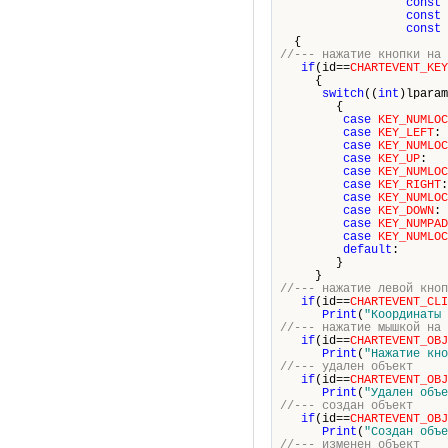
const
const
const
{
//--- нажатие кнопки на 
if
(id==
CHARTEVENT_KEY
{
switch
((
int
)lparam
{
case
KEY_NUMLOC
case
KEY_LEFT
case
KEY_NUMLOC
case
KEY_UP
case
KEY_NUMLOC
case
KEY_RIGHT
case
KEY_NUMLOC
case
KEY_DOWN
case
KEY_NUMPAD
case
KEY_NUMLOC
default
}
}
//--- нажатие левой кноп
if
(id==
CHARTEVENT_CLI
Print
(
"Координаты 
//--- нажатие мышкой на 
if
(id==
CHARTEVENT_OBJ
Print
(
"Нажатие кно
//--- удален объект
if
(id==
CHARTEVENT_OBJ
Print
(
"Удален объе
//--- создан объект
if
(id==
CHARTEVENT_OBJ
Print
(
"Создан объе
//--- изменен объект