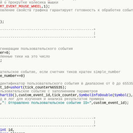
й о прокрутке колесика мышки
RT_EVENT_MOUSE_WHEEL
,1);
овление свойств графика гарантирует готовность к обработке событ
);
---------------------------------------------+
rt tick function |
---------------------------------------------+
 генерации пользовательского события
er=0;
ленные тики на это число
;
ательское событие, если счетчик тиков кратен simple_number
e_number==0)
дентификатор пользовательского события в диапазоне от 0 до 65535
t_id=
ushort
(tick_counter%65535);
льзовательское событие с заполнением параметров
hartID
(),custom_event_id,tick_counter,
SymbolInfoDouble
(
Symbol
(),
д в лог для изучения и анализа результатов примера
,
": Отправлено пользовательcкое событие ID="
,custom_event_id);
---------------------------------------------+
tEvent function |
---------------------------------------------+
int
id,