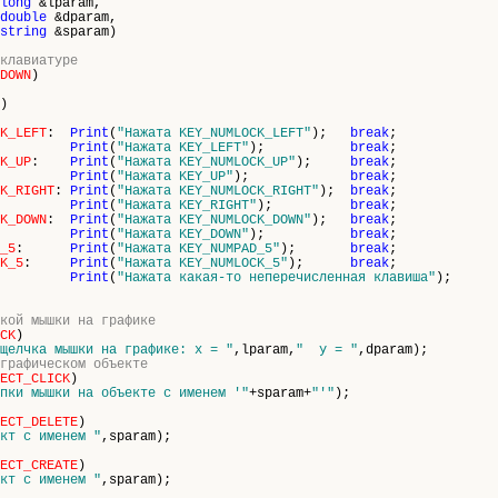
long
&lparam,
double
&dparam,
string
&sparam)
клавиатуре
DOWN
)
)
K_LEFT
:
Print
(
"Нажата KEY_NUMLOCK_LEFT"
);
break
;
:
Print
(
"Нажата KEY_LEFT"
);
break
;
K_UP
:
Print
(
"Нажата KEY_NUMLOCK_UP"
);
break
;
:
Print
(
"Нажата KEY_UP"
);
break
;
K_RIGHT
:
Print
(
"Нажата KEY_NUMLOCK_RIGHT"
);
break
;
:
Print
(
"Нажата KEY_RIGHT"
);
break
;
K_DOWN
:
Print
(
"Нажата KEY_NUMLOCK_DOWN"
);
break
;
:
Print
(
"Нажата KEY_DOWN"
);
break
;
_5
:
Print
(
"Нажата KEY_NUMPAD_5"
);
break
;
K_5
:
Print
(
"Нажата KEY_NUMLOCK_5"
);
break
;
:
Print
(
"Нажата какая-то неперечисленная клавиша"
);
кой мышки на графике
CK
)
щелчка мышки на графике: x = "
,lparam,
" y = "
,dparam);
графическом объекте
ECT_CLICK
)
пки мышки на объекте с именем '"
+sparam+
"'"
);
ECT_DELETE
)
кт с именем "
,sparam);
ECT_CREATE
)
кт с именем "
,sparam);