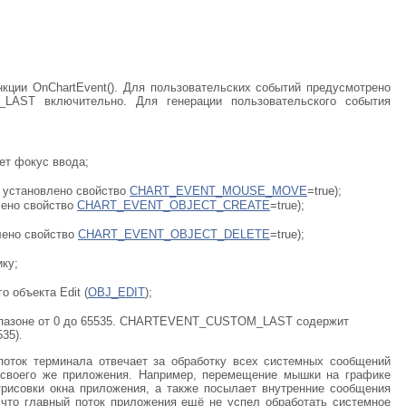
ции OnChartEvent(). Для пользовательских событий предусмотрено
ST включительно. Для генерации пользовательского события
ет фокус ввода;
установлено свойство
CHART_EVENT_MOUSE_MOVE
=true);
лено свойство
CHART_EVENT_OBJECT_CREATE
=true);
ено свойство
CHART_EVENT_OBJECT_DELETE
=true);
ку;
объекта Edit (
OBJ_EDIT
);
апазоне от 0 до 65535. CHARTEVENT_CUSTOM_LAST содержит
35).
поток терминала отвечает за обработку всех системных сообщений
 своего же приложения. Например, перемещение мышки на графике
совки окна приложения, а также посылает внутренние сообщения
 что главный поток приложения ещё не успел обработать системное