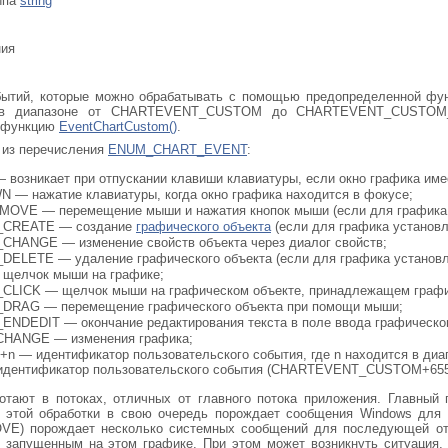
ипа
string
ния
ытий, которые можно обрабатывать с помощью предопределенной функ
 в диапазоне от CHARTEVENT_CUSTOM до CHARTEVENT_CUSTOM_LA
ь функцию
EventChartCustom()
.
 из перечисления
ENUM_CHART_EVENT
:
зникает при отпускании клавиши клавиатуры, если окно графика име
нажатие клавиатуры, когда окно графика находится в фокусе;
E — перемещение мыши и нажатия кнопок мыши (если для графика 
CREATE — создание
графического объекта
(если для графика установ
ANGE — изменение свойств объекта через диалог свойств;
LETE — удаление графического объекта (если для графика установл
елчок мыши на графике;
ICK — щелчок мыши на графическом объекте, принадлежащем графи
AG — перемещение графического объекта при помощи мыши;
EDIT — окончание редактирования текста в поле ввода графического 
ANGE — изменения графика;
 идентификатор пользовательского события, где n находится в ди
идентификатор пользовательского события (CHARTEVENT_CUSTOM+655
тают в потоках, отличных от главного потока приложения. Главный 
е этой обработки в свою очередь порождает сообщения Windows для
) порождает несколько системных сообщений для последующей отри
, запущенным на этом графике. При этом может возникнуть ситуация,