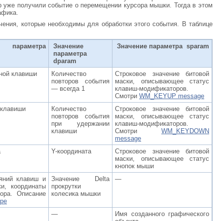
р уже получили событие о перемещении курсора мышки. Тогда в этом
афика.
ения, которые необходимы для обработки этого события. В таблице
 параметра
Значение
Значение параметра sparam
параметра
dparam
ной клавиши
Количество
Строковое значение битовой
повторов события
маски, описывающее статус
— всегда 1
клавиш-модификаторов.
Смотри
WM_KEYUP message
 клавиши
Количество
Строковое значение битовой
повторов события
маски, описывающее статус
при удержании
клавиш-модификаторов.
клавиши
Смотри
WM_KEYDOWN
message
а
Y-координата
Строковое значение битовой
маски, описывающее статус
кнопок мыши
яний клавиш и
Значение Delta
—
и, координаты
прокрутки
ора. Описание
колесика мышки
ре
—
Имя созданного графического