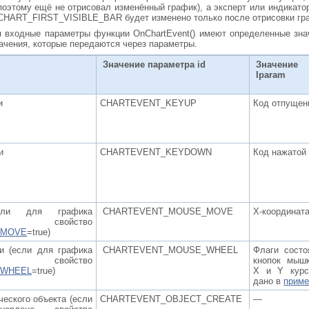
этому ещё не отрисовал изменённый график), а эксперт или индикато
 CHART_FIRST_VISIBLE_BAR будет изменено только после отрисовки гр
я входные параметры функции OnChartEvent() имеют определенные знач
ачения, которые передаются через параметры.
Значение параметра id
Значение
lparam
и
CHARTEVENT_KEYUP
Код отпущен
и
CHARTEVENT_KEYDOWN
Код нажатой
сли для графика
CHARTEVENT_MOUSE_MOVE
X-координат
о свойство
_MOVE
=true)
и (если для графика
CHARTEVENT_MOUSE_WHEEL
Флаги состо
о свойство
кнопок мышк
_WHEEL
=true)
X и Y курс
дано в
приме
еского объекта (если
CHARTEVENT_OBJECT_CREATE
—