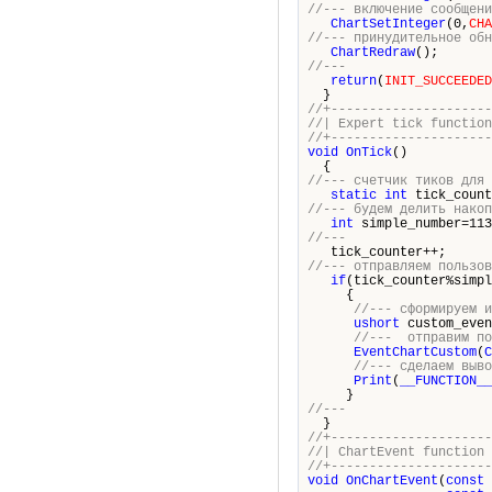
//--- включение сообщени
ChartSetInteger
(0,
CHA
//--- принудительное обн
ChartRedraw
();
//---
return
(
INIT_SUCCEEDED
}
//+---------------------
//| Expe
//+---------------------
void
OnTick
()
{
//--- счетчик тиков для
static
int
tick_count
//--- будем делить накоп
int
simple_number=113
//---
tick_counter++;
//--- отправляем пользов
if
(tick_counter%simpl
{
//--- сформируем и
ushort
custom_even
//--- отправим по
EventChartCustom
(
C
//--- сделаем выво
Print
(
__FUNCTION__
}
//---
}
//+---------------------
//| Char
//+---------------------
void
OnChartEvent
(
const