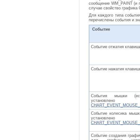
сообщение WM_PAINT (и по
случае свойство графика
Для каждого типа событи
перечислены события и зн
Событие
Событие отжатия клавиш
Событие нажатия клавиш
События мышки
(е
установлен
CHART_EVENT_MOUSE
Событие колесика мышк
установлен
CHART_EVENT_MOUSE
Событие создания графич