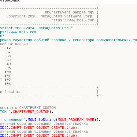
й графика:
---------------------------------------------+
rtEvent_Sample.mq5 |
18, MetaQuotes Software Corp. |
s://www.mql5.com |
---------------------------------------------+
yright 2000-2024, MetaQuotes Ltd."
ps://www.mql5.com"
0"
ример слушателя событий графика и генератора пользовательских со
жебных клавиш
12
7
8
9
0
98
100
01
T
102
104
---------------------------------------------+
nitialization function |
---------------------------------------------+
онстанты CHARTEVENT_CUSTOM
TOM="
,
CHARTEVENT_CUSTOM
);
т с именем "
,
MQLInfoString
(
MQL5_PROGRAM_NAME
));
лучения событий создания объектов графика
ID
(),
CHART_EVENT_OBJECT_CREATE
,
true
);
лучения событий удаления объектов графика
ID
(),
CHART_EVENT_OBJECT_DELETE
,
true
);