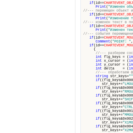
if
(id==
CHARTEVENT_OBJ
Print
(
"Изменен объ
//--- перемещен объект и
if
(id==
CHARTEVENT_OBJ
Print
(
"Изменение т
//--- изменен текст в по
if
(id==
CHARTEVENT_OBJ
Print
(
"Изменен тек
//--- события перемещени
if
(id==
CHARTEVENT_MOU
Comment
(
"POINT: "
,
if
(id==
CHARTEVENT_MOU
{
//--- разберем со
int
flg_keys = (
in
int
x_cursor = (
in
int
y_cursor = (
in
int
delta = (
in
//--- обработаем 
string
str_keys=
""
if
((flg_keys&0x000
str_keys+=
"LMOU
if
((flg_keys&0x000
str_keys+=
"RMOU
if
((flg_keys&0x000
str_keys+=
"SHIF
if
((flg_keys&0x000
str_keys+=
"CTRL
if
((flg_keys&0x001
str_keys+=
"MMOU
if
((flg_keys&0x002
str_keys+=
"X1MO
if
((flg_keys&0x004
str_keys+=
"X2MO