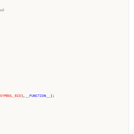
ий
SYMBOL_BID
),
__FUNCTION__
);