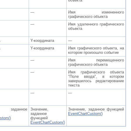
объекта
—
Имя измененного
графического объекта
—
Имя удаленного графического
объекта
а
Y-координата
—
а
Y-координата
Имя графического объекта, на
котором произошло событие
—
Имя перемещенного
графического объекта
—
Имя графического объекта
"Поле ввода", в котором
завершилось редактирование
текста
—
—
, заданное
Значение,
Значение, заданное функцией
заданное
EventChartCustom()
stom()
функцией
EventChartCustom()