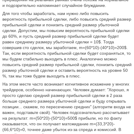
и подозрительно напоминает случайное блуждание.
Для того чтобы заработать, нам нужно либо повысить
вероятность прибыльной сделки, либо повысить средний размер
прибыльной сделки и понизить средний размер убыточной
сделки. Допустим, мы повысим вероятность прибыльной сделки
до 60%, и пусть средний размер прибыльной сделки будет
равен среднему размеру убыточной сделки = 10$. Тогда
совершив сто сделок, мы заработаем, m=(60*10)-(40*10)=200$.
Так, если вероятность прибыльной сделки будет сохраняться, то
мы будем стабильно выходить в плюс. Аналогично можно
повысить средний размер прибыльной сделки, понизить средний
размер убыточной сделки и оставить вероятность на уровне 50
%, так мы тоже будем выходить в плюс.
На этом месте часто возникает когнитивное искажение у многих
трейдеров, особенно начинающих. Человек думает: "Хорошо, я
просто сделаю средний размер прибыльной сделки в 2 раза
больше среднего размера убыточной сделки и буду открывать
позиции... скажем, по пересечению средних" (алгоритм входа не
важен, подставьте свой). Человек подсознательно рассчитывает
на результат: m=(50*20)-(50*10)=500$ прибыли, но по факту
оказывается, что он получает матожидание m=(33,3*20)-
(66,6*10)=0, точнее даже убыток из-за спреда и комиссий. В