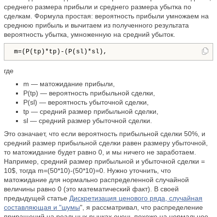
среднего размера прибыли и среднего размера убытка по
сделкам. Формула простая: вероятность прибыли умножаем на
среднюю прибыль и вычитаем из полученного результата
вероятность убытка, умноженную на средний убыток.
m=(P(tp)*tp)-(P(sl)*sl), 
где
m
—
матожидание прибыли,
P(tp)
—
вероятность прибыльной сделки,
P(sl)
—
вероятность убыточной сделки,
tp
—
средний размер прибыльной сделки,
sl
—
средний размер убыточной сделки.
Это означает, что если вероятность прибыльной сделки 50%, и
средний размер прибыльной сделки равен размеру убыточной,
то матожидание будет равно 0, и мы ничего не заработаем.
Например, средний размер прибыльной и убыточной сделки =
10$, тогда m=(50*10)-(50*10)=0. Нужно уточнить, что
матожидание для нормально распределенной случайной
величины равно 0 (это математический факт). В своей
предыдущей статье
Дискретизация ценового ряда, случайная
составляющая и "шумы
", я рассматривал, что распределение
приращений на реальных рынках очень похоже на нормальное