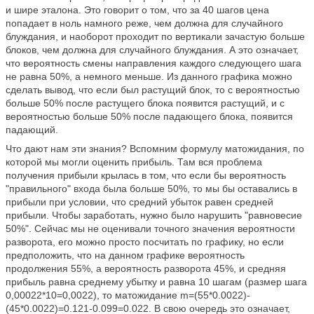
и шире эталона. Это говорит о том, что за 40 шагов цена
попадает в ноль намного реже, чем должна для случайного
блуждания, и наоборот проходит по вертикали зачастую больше
блоков, чем должна для случайного блуждания. А это означает,
что вероятность смены направления каждого следующего шага
не равна 50%, а немного меньше. Из данного графика можно
сделать вывод, что если был растущий блок, то с вероятностью
больше 50% после растущего блока появится растущий, и с
вероятностью больше 50% после падающего блока, появится
падающий.
Что дают нам эти знания? Вспомним формулу матожидания, по
которой мы могли оценить прибыль. Там вся проблема
получения прибыли крылась в том, что если бы вероятность
"правильного" входа была больше 50%, то мы бы оставались в
прибыли при условии, что средний убыток равен средней
прибыли. Чтобы заработать, нужно было нарушить "равновесие
50%". Сейчас мы не оценивали точного значения вероятности
разворота, его можно просто посчитать по графику, но если
предположить, что на данном графике вероятность
продолжения 55%, а вероятность разворота 45%, и средняя
прибыль равна среднему убытку и равна 10 шагам (размер шага
0,00022*10=0,0022), то матожидание m=(55*0.0022)-
(45*0.0022)=0.121-0.099=0.022. В свою очередь это означает,