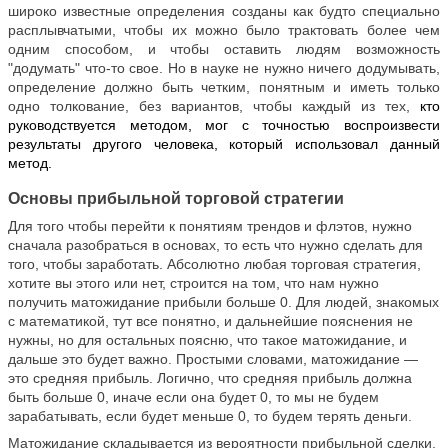
широко известные определения созданы как будто специально
расплывчатыми, чтобы их можно было трактовать более чем
одним способом, и чтобы оставить людям возможность
"додумать" что-то свое. Но в науке не нужно ничего додумывать,
определение должно быть четким, понятным и иметь только
одно толкование, без вариантов, чтобы каждый из тех,
кто
руководствуется методом, мог с точностью воспроизвести
результаты другого человека, который использовал данный
метод.
Основы прибыльной торговой стратегии
Для того чтобы перейти к понятиям трендов и флэтов, нужно
сначала разобраться в основах, то есть что нужно сделать для
того, чтобы заработать. Абсолютно любая торговая стратегия,
хотите вы этого или нет, строится на том, что нам нужно
получить матожидание прибыли больше 0. Для людей, знакомых
с математикой, тут все понятно, и дальнейшие пояснения не
нужны, но для остальных поясню, что такое матожидание, и
дальше это будет важно. Простыми словами, матожидание
—
это средняя прибыль. Логично, что средняя прибыль должна
быть больше 0, иначе если она будет 0, то мы не будем
зарабатывать, если будет меньше 0, то будем терять деньги.
Матожидание складывается из вероятности прибыльной сделки,