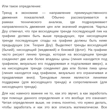
Или такое определение:
Тренд в экономике — направление преимущественного
движения показателей. Обычно рассматривается в
рамках технического анализа, где подразумевают
направленность движения цен или значений индексов. Чарльз
Доу отмечал, что при восходящем тренде последующий пик на
графике должен быть выше предыдущих, при нисходящем
тренде последующие спады на графике должны быть ниже
предыдущих (см. Теория Доу). Выделяют тренды восходящий
(бычий), нисходящий (медвежий) и боковой (флэт). На графике
часто рисуют линию тренда, которая на восходящем тренде
соединяет две или более впадины цены (линия находится под
графиком, визуально его поддерживая и подталкивая вверх), а
на нисходящем тренде соединяет два или более пика цены
(линия находится над графиком, визуально его ограничивая и
придавливая вниз). Трендовые линии являются линиями
поддержки (для восходящего тренда) и сопротивления (для
нисходящего тренда).
Для нас намного важнее не то, как это звучит, а как заработать
при помощи данного определения и что вообще это означает.
Читая определения выше, не очень понятно, что нужно делать,
чтобы заработать и как это все описать математически. Все