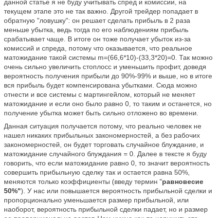
данной статье я не буду учитывать спред и комиссии, на
текущем этапе это не так важно. Другой трейдер попадает в
обратную "ловушку": он решает сделать прибыль в 2 раза
меньше убытка, ведь тогда по его наблюдениям прибыль
срабатывает чаще. В итоге он тоже получает убыток из-за
комиссий и спреда, потому что оказывается, что реальное
матожидание такой системы m=
(66,6*10)-(
33,3*20)=0. Так можно
очень сильно увеличить стоплосс и уменьшить профит, доведя
вероятность получения прибыли до 90%-99% и выше, но в итоге
вся прибыль будет компенсирована убытками. Сюда можно
отнести и все системы с мартингейлом, который не меняет
матожидание и если оно было равно 0, то таким и останется, но
получение убытка может быть сильно отложено во времени.
Данная ситуация получается потому, что реально человек не
нашел никаких прибыльных закономерностей, а без рабочих
закономерностей, он будет торговать случайное блуждание, и
матожидание случайного блуждания = 0. Далее в тексте я буду
говорить, что если матожидание равно 0, то значит вероятность
совершить прибыльную сделку так и остается равна 50%,
меняются только коэффициенты (введу термин "
равновесие
50%"
). У нас или повышается вероятность прибыльной сделки и
пропорционально уменьшается размер прибыльной, или
наоборот, вероятность прибыльной сделки падает, но и размер