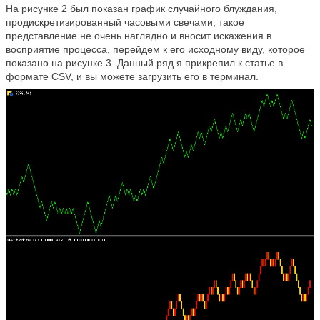
На рисунке 2 был показан график случайного блуждания,
продискретизированный часовыми свечами, такое
представление не очень наглядно и вносит искажения в
восприятие процесса, перейдем к его исходному виду, которое
показано на рисунке 3. Данный ряд я прикрепил к статье в
формате CSV, и вы можете загрузить его в терминал.