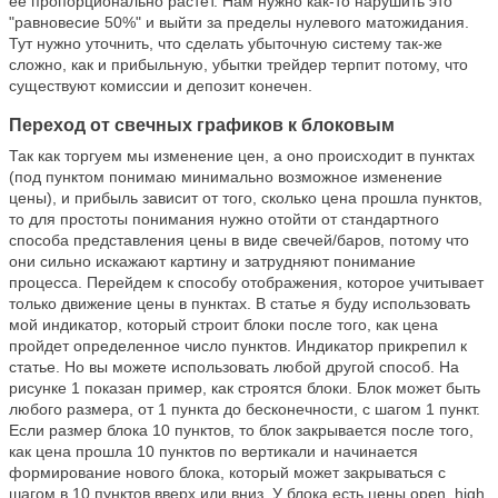
ее пропорционально растет. Нам нужно как-то нарушить это
"равновесие 50%" и выйти за пределы нулевого матожидания.
Тут нужно уточнить, что сделать убыточную систему так-же
сложно, как и прибыльную, убытки трейдер терпит потому, что
существуют комиссии и депозит конечен.
Переход от свечных графиков к блоковым
Так как торгуем мы изменение цен, а оно происходит в пунктах
(под пунктом понимаю минимально возможное изменение
цены), и прибыль зависит от того, сколько цена прошла пунктов,
то для простоты понимания нужно отойти от стандартного
способа представления цены в виде свечей/баров, потому что
они сильно искажают картину и затрудняют понимание
процесса. Перейдем к способу отображения, которое учитывает
только движение цены в пунктах. В статье я буду использовать
мой индикатор, который строит блоки после того, как цена
пройдет определенное число пунктов. Индикатор прикрепил к
статье. Но вы можете использовать любой другой способ. На
рисунке 1 показан пример, как строятся блоки. Блок может быть
любого размера, от 1 пункта до бесконечности, с шагом 1 пункт.
Если размер блока 10 пунктов, то блок закрывается после того,
как цена прошла 10 пунктов по вертикали и начинается
формирование нового блока, который может закрываться с
шагом в 10 пунктов вверх или вниз. У блока есть цены open, high,