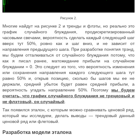
Рисунок 2.
Многие найдут на рисунке 2 и тренды и флэты, но реально это
график случайного блуждания, продискретизированный
часовыми свечами, вероятность сделать каждый следующий шаг
вверх тут 50%, ровно как и шаг вниз, и не зависит от
направления предыдущего шага. При разработке понятия трэнд,
мы будем отталкиваться от случайного блуждания потому, что
как я писал ранее, матожидание прибыли на случайном
блуждании = 0. Это следует из того, что вероятность изменения
или сохранения направления каждого следующего шага тут
равно 50% и, открыв позицию, сколько бы шагов мы ее не
держали, средний убыток будет равен средней прибыли, а
вероятность угадать направление 50%. Поэтому
мы будем
считать, что график случайного блуждания не трендовый и
не флэтовый, он случайный
.
Так появился эталон, с которым можно сравнивать ценовой ряд,
который мы исследуем, делать выводы — трендовый данный
ценовой ряд или флетовый.
Разработка модели эталона