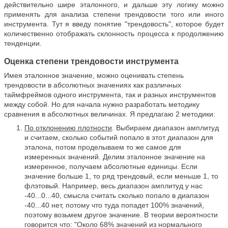
действительно шире эталонного, и дальше эту логику можно
применять для анализа степени трендовости того или иного
инструмента. Тут я введу понятие "трендовость", которое будет
количественно отображать склонность процесса к продолжению
тенденции.
Оценка степени трендовости инструмента
Имея эталонное значение, можно оценивать степень
трендовости в абсолютных значениях как различных
таймфреймов одного инструмента, так и разных инструментов
между собой. Но для начала нужно разработать методику
сравнения в абсолютных величинах. Я предлагаю 2 методики:
По отклонению плотности
. Выбираем диапазон амплитуд
и считаем, сколько событий попало в этот диапазон для
эталона, потом проделываем то же самое для
измеренных значений. Делим эталонное значение на
измеренное, получаем абсолютные единицы. Если
значение больше 1, то ряд трендовый, если меньше 1, то
флэтовый. Например, весь диапазон амплитуд у нас
-40...0...40, смысла считать сколько попало в диапазон
-40...40 нет, потому что туда попадет 100% значений,
поэтому возьмем другое значение. В теории вероятности
говорится что: "Около 68% значений из нормального