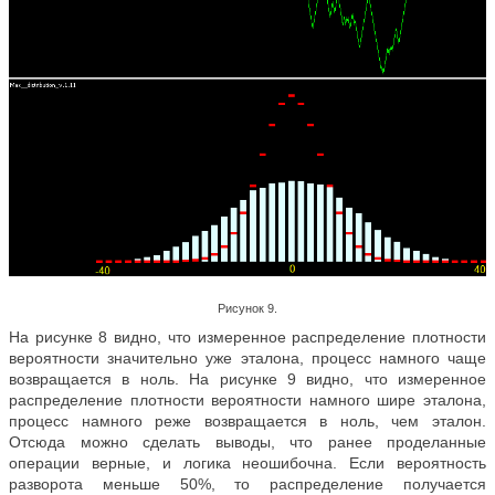
Рисунок 9.
На рисунке 8 видно, что измеренное распределение плотности
вероятности значительно уже эталона, процесс намного чаще
возвращается в ноль. На рисунке 9 видно, что измеренное
распределение плотности вероятности намного шире эталона,
процесс намного реже возвращается в ноль, чем эталон.
Отсюда можно сделать выводы, что ранее проделанные
операции верные, и логика неошибочна. Если вероятность
разворота меньше 50%, то распределение получается