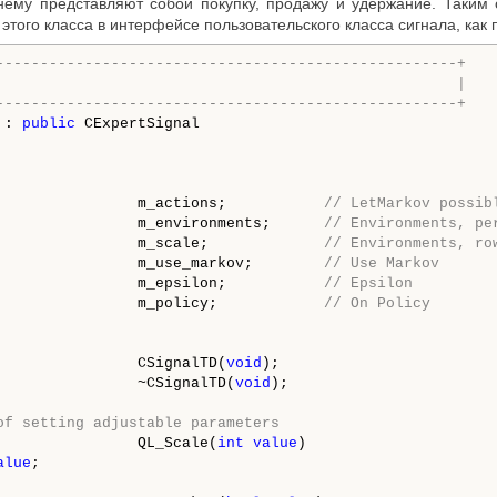
ему представляют собой покупку, продажу и удержание. Таким 
этого класса в интерфейсе пользовательского класса сигнала, как 
----------------------------------------------------+
                                                    |
----------------------------------------------------+
 : 
public
 CExpertSignal

                m_actions;           
// LetMarkov possib
                m_environments;      
// Environments, pe
                m_scale;             
// Environments, ro
                m_use_markov;        
// Use Markov
                m_epsilon;           
// Epsilon
                m_policy;            
// On Policy
                CSignalTD(
void
);

                ~CSignalTD(
void
);

of setting adjustable parameters
                QL_Scale(
int
value
)

alue
;
