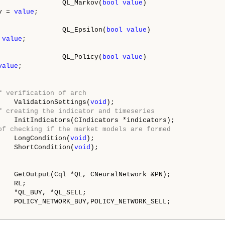
                QL_Markov(
bool
value
)

v = 
value
;

                QL_Epsilon(
bool
value
)

 
value
;

                QL_Policy(
bool
value
)

value
;

f verification of arch
    ValidationSettings(
void
);

f creating the indicator and timeseries
    InitIndicators(CIndicators *indicators);

of checking if the market models are formed
    LongCondition(
void
);

    ShortCondition(
void
);

    GetOutput(Cql *QL, CNeuralNetwork &PN);

   RL;

    *QL_BUY, *QL_SELL;

    POLICY_NETWORK_BUY,POLICY_NETWORK_SELL;
