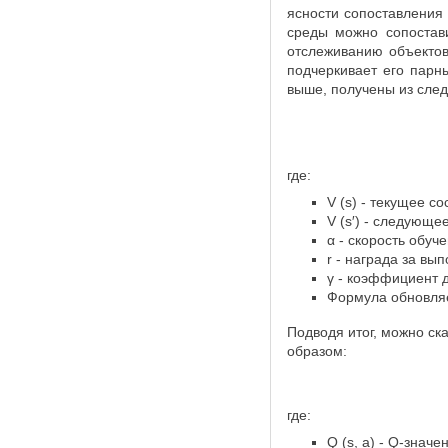
ясности сопоставления 
среды можно сопостав
отслеживанию объектов
подчеркивает его парн
выше, получены из сле
где:
V (s) - текущее со
V (s′) - следующе
α - скорость обуч
r - награда за вы
γ - коэффициент 
Формула обновляе
Подводя итог, можно ск
образом:
где:
Q (s, a) - Q-знач