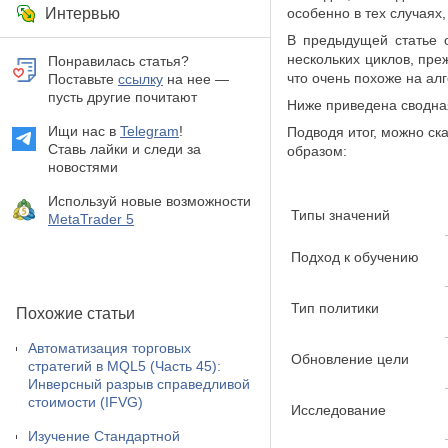
Интервью
особенно в тех случаях
В предыдущей статье
нескольких циклов, пре
Понравилась статья?
что очень похоже на а
Поставьте
ссылку
на нее —
пусть другие почитают
Ниже приведена сводна
Ищи нас в
Telegram
!
Подводя итог, можно ск
Ставь лайки и следи за
образом:
новостями
Используй новые возможности
Типы значений
MetaTrader 5
Подход к обучению
Тип политики
Похожие статьи
Автоматизация торговых
Обновление цели
стратегий в MQL5 (Часть 45):
Инверсный разрыв справедливой
стоимости (IFVG)
Исследование
Изучение Стандартной