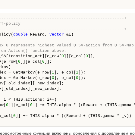
----------------------------------------------------+
ff-policy
----------------------------------------------------+
olicy(
double
 Reward, 
vector
 &E)

ex 0 represents highest valued Q_SA-action from Q_SA-Map
rom Action() function above.
_SA[transition_act][e_row[
0
]][e_col[
0
]];

V[e_row[
0
]][e_col[
0
]];

kov)

dex = GetMarkov(e_row[
1
], e_col[
1
]);

dex = GetMarkov(e_row[
0
], e_col[
0
]);

ov[_old_index][_new_index];

v[_old_index][_new_index];

; i < THIS.actions; i++)

ow[
0
]][e_col[
0
]] += THIS.alpha * ((Reward + (THIS.gamma 
e_col[
0
]] += THIS.alpha * ((Reward + (THIS.gamma * _v)) 
ересмотренные функции включены обновления с добавлением нов