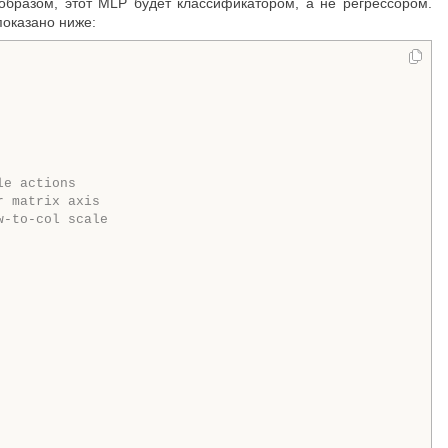
образом, этот MLP будет классификатором, а не регрессором.
показано ниже:
le actions
r matrix axis
w-to-col scale