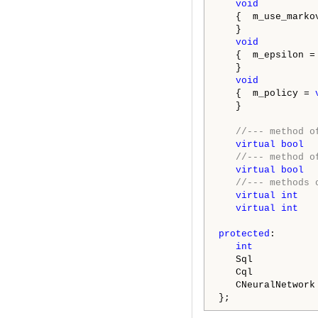
void
          
   {  m_use_marko
   }

void
          
   {  m_epsilon =
   }

void
          
   {  m_policy = 
   }

//--- method o
virtual
bool
  
//--- method o
virtual
bool
  
//--- methods 
virtual
int
   
virtual
int
   
protected
:

int
           
   Sql            
   Cql           
   CNeuralNetwork
};