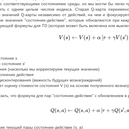
с соответствующими состояниями среды, но мы могли бы легко пр
ить с одним целым числом индекса. Старая Q-карта переимено
 значений Q-карты независимо от действий, на чем и фокусируе
ые значения "состояние-действие", которые обновляются при к
дующей формулы для TD (которая может быть включена или выклю
стояние s
е состояние s′
ения (насколько мы корректируем текущее значение)
полнение действия
дисконтирования (важность будущих вознаграждений)
т оценку стоимости состояния V (s) на основе полученного вознаг
азать, что формула для пар "состояние-действие" с обновлением 
ение текущей пары состояние-действие (s, a)