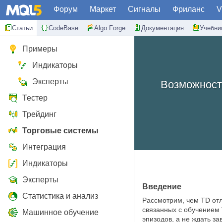
Форум
Маркет
Сигналы
Фриланс
V
Статьи
CodeBase
Algo Forge
Документация
Учебни
Примеры
Индикаторы
Эксперты
Возможности
Тестер
Трейдинг
Торговые системы
Интеграция
Индикаторы
Эксперты
Введение
Статистика и анализ
Рассмотрим, чем TD отл
связанных с обучением 
Машинное обучение
эпизодов, а не ждать з