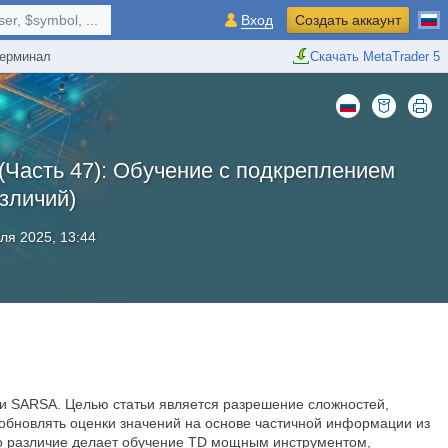
r, $symbol, ...
Вход
Создать аккаунт
ерминал
Скачать MetaTrader 5
(Часть 47): Обучение с подкреплением
зличий)
ля 2025, 13:44
е и SARSA. Целью статьи является разрешение сложностей,
 обновлять оценки значений на основе частичной информации из
Это различие делает обучение TD мощным инструментом,