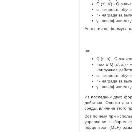
Q (s′, a′) - Q-зн
α - скорость обуч
r - награда за вы
γ - коэффициент 
Аналогично, формула д
где:
Q (s, a) - Q-знач
max a′ ​Q (s′, a′
наилучшее действи
α - скорость обуч
r - награда за вы
γ - коэффициент 
Из последних двух фор
действия. Однако для 
среды, влияние этого п
Вот почему при исполь
управления выбором сл
перцептрон (MLP) разм