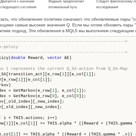
Двигается к значению
Жадный; предпочитает
Следует фактическому п
следующего состояния
оптимальный путь
исследования
азать, что обновления политики означают, что обновляемые пары "
щими самые высокие значения Q. Если мы хотим обновить пары "с
итике подход. Эти обновления в MQL5 мы выполняем следующим 
----------------------------------------------------+
n-policy
----------------------------------------------------+
licy(
double
 Reward, 
vector
 &E)

ex 1 represents the current Q_SA-action from Q_SA-Map
_SA[transition_act][e_row[
1
]][e_col[
1
]];

V[e_row[
1
]][e_col[
1
]];

kov)

dex = GetMarkov(e_row[
1
], e_col[
1
]);

dex = GetMarkov(e_row[
0
], e_col[
0
]);

ov[_old_index][_new_index];

v[_old_index][_new_index];

; i < THIS.actions; i++)

ow[
1
]][e_col[
1
]] += THIS.alpha * ((Reward + (THIS.gamma 
e_col[
1
]] += THIS.alpha * ((Reward + (THIS.gamma * _v)) 