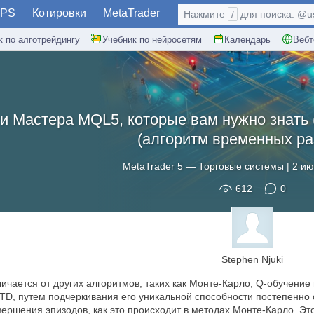
PS
Котировки
MetaTrader
Нажмите
/
для поиска: @use
к по алготрейдингу
Учебник по нейросетям
Календарь
Вебт
 Мастера MQL5, которые вам нужно знать 
(алгоритм временных ра
MetaTrader 5
—
Торговые системы
|
2 ию
612
0
Stephen Njuki
ичается от других алгоритмов, таких как Монте-Карло, Q-обучени
TD, путем подчеркивания его уникальной способности постепенно
авершения эпизодов, как это происходит в методах Монте-Карло. 