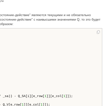
ути
состояние-действие" являются текущими и не обязательно
остояние-действие" с наивысшими значениями Q, то это будет
образом:
* _sa)) - Q_SA[i][e_row[
1
]][e_col[
1
]]);

- Q_V[e_row[
1
]][e_col[
1
]]);
