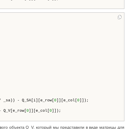
* _sa)) - Q_SA[i][e_row[
0
]][e_col[
0
]]);

- Q_V[e_row[
0
]][e_col[
0
]]);

ого объекта Q_V, который мы представили в виде матрицы для