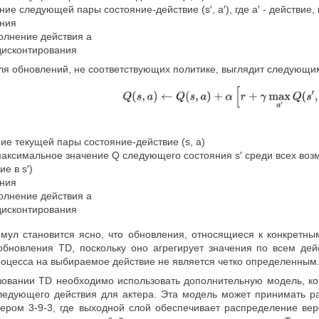
ачение следующей пары состояние-действие (s′, a′), где a′ - действ
ения
полнение действия a
дисконтирования
ля обновлений, не соответствующих политике, выглядит следующи
ение текущей пары состояние-действие (s, a)
) - максимальное значение Q следующего состояния s′ среди всех во
е в s′)
ения
полнение действия a
дисконтирования
мул становится ясно, что обновления, относящиеся к конкретн
обновления TD, поскольку оно агрегирует значения по всем де
роцесса на выбираемое действие не является четко определенным
зовании TD необходимо использовать дополнительную модель, ко
едующего действия для актера. Эта модель может принимать р
ером 3-9-3, где выходной слой обеспечивает распределение вер