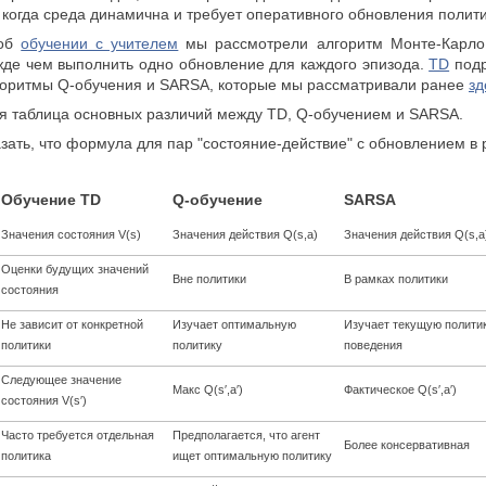
, когда среда динамична и требует оперативного обновления полит
 об
обучении с учителем
мы рассмотрели алгоритм Монте-Карло,
жде чем выполнить одно обновление для каждого эпизода.
TD
подр
лгоритмы Q-обучения и SARSA, которые мы рассматривали ранее
зд
я таблица основных различий между TD, Q-обучением и SARSA.
азать, что формула для пар "состояние-действие" с обновлением 
Обучение TD
Q-обучение
SARSA
Значения состояния V(s)
Значения действия Q(s,a)
Значения действия Q(s,a
Оценки будущих значений
Вне политики
В рамках политики
состояния
Не зависит от конкретной
Изучает оптимальную
Изучает текущую полити
политики
политику
поведения
Следующее значение
Макс Q(s′,a′)
Фактическое Q(s′,a′)
состояния V(s′)
Часто требуется отдельная
Предполагается, что агент
Более консервативная
политика
ищет оптимальную политику