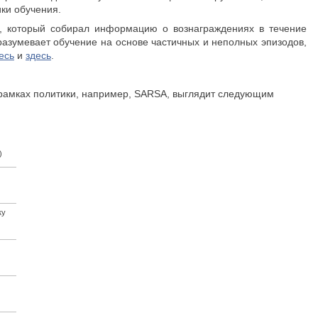
ики обучения.
 который собирал информацию о вознаграждениях в течение
азумевает обучение на основе частичных и неполных эпизодов,
есь
и
здесь
.
в рамках политики, например, SARSA, выглядит следующим
)
ку