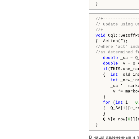
}
//+--------------
// Update using O
//+--------------
void
 Cql::SetOffP
//where 'act' ind
//as determined f
double
 _sa = Q
double
 _v = Q_
if
(THIS.use_mar
   {  
int
 _old_in
int
 _new_in
      _sa *= mark
      _v *= marko
   }

for
 (
int
 i = 
0
   {  Q_SA[i][e_r
   }

   Q_V[e_row[
0
]][
}
В наши измененные и п