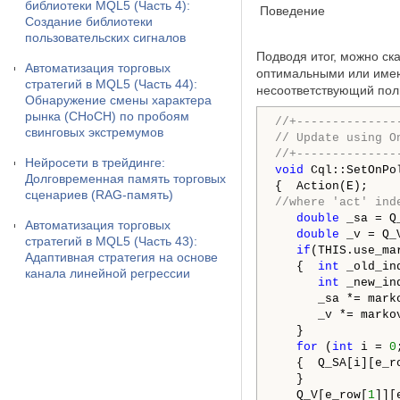
библиотеки MQL5 (Часть 4):
Поведение
Создание библиотеки
пользовательских сигналов
Подводя итог, можно ск
Автоматизация торговых
оптимальными или имею
стратегий в MQL5 (Часть 44):
несоответствующий пол
Обнаружение смены характера
рынка (CHoCH) по пробоям
//+--------------
свинговых экстремумов
// Update using O
//+--------------
Нейросети в трейдинге:
void
 Cql::SetOnPo
Долговременная память торговых
сценариев (RAG-память)
//where 'act' ind
double
 _sa = Q
Автоматизация торговых
double
 _v = Q_
стратегий в MQL5 (Часть 43):
if
(THIS.use_mar
Адаптивная стратегия на основе
   {  
int
 _old_in
канала линейной регрессии
int
 _new_in
      _sa *= mark
      _v *= marko
   }

for
 (
int
 i = 
0
   {  Q_SA[i][e_r
   }

   Q_V[e_row[
1
]][