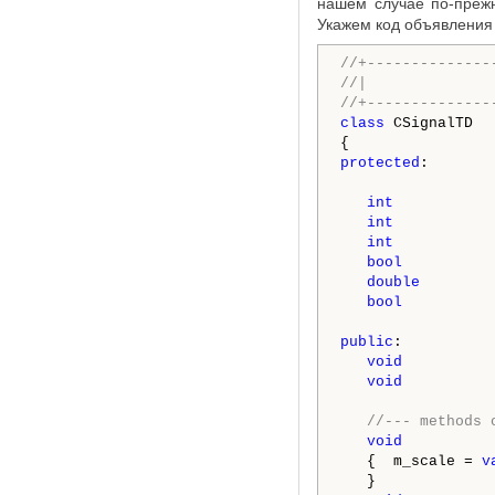
нашем случае по-прежн
Укажем код объявления 
//+--------------
//|              
//+--------------
class
 CSignalTD  
protected
:

int
           
int
           
int
           
bool
          
double
        
bool
          
public
:

void
          
void
          
//--- methods 
void
          
   {  m_scale = 
v
   }
