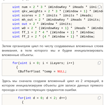
uint
 num = 
2
 * 
3
 * iWindowKey * iHeads * iUnits; 
uint
 qkv_weights = 
2
 * 
3
 * (iWindow + 
1
) * iWindo
uint
 scores = 
2
 * iUnits * iUnits * iHeads;      
uint
 mh_out = 
2
 * iWindowKey * iHeads * iUnits;  
uint
out
 = 
2
 * iWindow * iUnits;                 
uint
 w0 = 
2
 * (iWindowKey + 
1
) * iHeads * iWindow
uint
 ff_1 = 
2
 * 
4
 * (iWindow + 
1
) * iWindow;     
uint
 ff_2 = 
2
 * (
4
 * iWindow + 
1
) * iWindow;     
Затем организуем цикл по числу создаваемых вложенных слоев
внимания, в теле которого мы и будем инициализировать
вложенные объекты.
for
(
uint
 i = 
0
; i < iLayers; i++)

     {

      CBufferFloat *temp = 
NULL
Здесь мы сначала создаем вложенный цикл из 2 итераций, в
котором инициализируем объекты для записи данных прямого
прохода и соответствующих градиентов ошибки.
for
(
int
 d = 
0
; d < 
2
; d++)

        {
