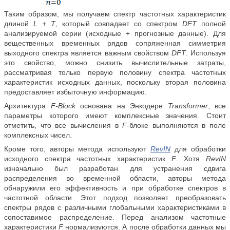
Таким образом, мы получаем спектр частотных характеристик
длиной
L + T
, который совпадает со спектром
DFT
полной
анализируемой серии (исходные + прогнозные данные). Для
вещественных временных рядов сопряженная симметрия
выходного спектра является важным свойством
DFT
. Используя
это свойство, можно снизить вычислительные затраты,
рассматривая только первую половину спектра частотных
характеристик исходных данных, поскольку вторая половина
предоставляет избыточную информацию.
Архитектура
F-Block
основана на Энкодере
Transformer
, все
параметры которого имеют комплексные значения. Стоит
отметить, что все вычисления в
F-
блоке выполняются в поле
комплексных чисел.
Кроме того, авторы метода используют
RevIN
для обработки
исходного спектра частотных характеристик
F
. Хотя
RevIN
изначально был разработан для устранения сдвига
распределения во временной области, авторы метода
обнаружили его эффективность и при обработке спектров в
частотной области. Этот подход позволяет преобразовать
спектры рядов с различными глобальными характеристиками в
сопоставимое распределение. Перед анализом частотные
характеристики
F
нормализуются. А после обработки данных мы