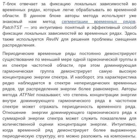
T
-блок отвечает за фиксацию локальных зависимостей во
временных рядах, которые легче обрабатывать во временной
области. В данном блоке авторы метода используют уже
знакомый нам метод
сегментации временных рядов
.
PatchTST
— это интуитивно понятный и эффективный способ
фиксации локальных зависимостей во временных рядах. Здесь
также используется
RevIN
для решения проблемы смещения
распределения.
Периодические временные ряды постоянно демонстрируют
существование по меньшей мере одной гармонической группы в
их спектре частотной области, при этом доминирующая
гармоническая группа демонстрирует самую высокую
концентрацию энергии спектра. И наоборот, эта характеристика
редко наблюдается в спектре непериодических временных
рядов, где распределение энергии более равномерно. Авторы
метода
ATFNet
показывают, что степень концентрации энергии
внутри доминирующего гармонического ряда в частотном
спектре может отражать периодичность временного ряда.
О
тношение энергии доминирующего гармонического ряда к
суммарной энергии спектра может служить показателем для
количественной оценки концентрации энергии. Интуитивно,
когда временной ряд демонстрирует более выраженную
периодическую структуру, его можно разложить на компоненты.