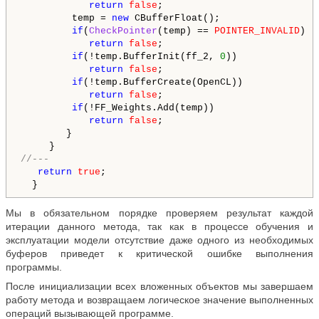
return
false
;

         temp = 
new
 CBufferFloat();

if
(
CheckPointer
(temp) == 
POINTER_INVALID
)

return
false
;

if
(!temp.BufferInit(ff_2, 
0
))

return
false
;

if
(!temp.BufferCreate(OpenCL))

return
false
;

if
(!FF_Weights.Add(temp))

return
false
;

        }

//---
return
true
;

Мы в обязательном порядке проверяем результат каждой
итерации данного метода, так как в процессе обучения и
эксплуатации модели отсутствие даже одного из необходимых
буферов приведет к критической ошибке выполнения
программы.
После инициализации всех вложенных объектов мы завершаем
работу метода и возвращаем логическое значение выполненных
операций вызывающей программе.