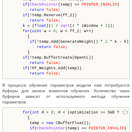
if
(
CheckPointer
(temp) == 
POINTER_INVALID
)

return
false
;

if
(!temp.Reserve(ff_2))

return
false
;

      k = (
float
)(
1
 / 
sqrt
(
4
 * iWindow + 
1
));

for
(
uint
 w = 
0
; w < ff_2; w++)

        {

if
(!temp.Add(GenerateWeight() * 
2
 * k - k))

return
false
;

        }

if
(!temp.BufferCreate(OpenCL))

return
false
;

if
(!FF_Weights.Add(temp))

return
false
В процессе обучения параметров модели нам потребуются
буферы для записи моментов обучения. Количество таких
буферов зависит от используемого метода обучения
параметров.
for
(
int
 d = 
0
; d < (optimization == SGD ? 
1
 : 
        {

         temp = 
new
 CBufferFloat();

if
(
CheckPointer
(temp) == 
POINTER_INVALID
)
