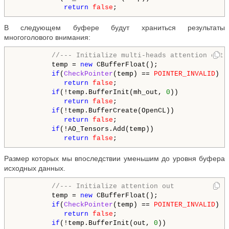
return
false
В следующем буфере будут храниться результаты
многоголового внимания:
//--- Initialize multi-heads attention out
         temp = 
new
 CBufferFloat();

if
(
CheckPointer
(temp) == 
POINTER_INVALID
)

return
false
;

if
(!temp.BufferInit(mh_out, 
0
))

return
false
;

if
(!temp.BufferCreate(OpenCL))

return
false
;

if
(!AO_Tensors.Add(temp))

return
false
Размер которых мы впоследствии уменьшим до уровня буфера
исходных данных.
//--- Initialize attention out
         temp = 
new
 CBufferFloat();

if
(
CheckPointer
(temp) == 
POINTER_INVALID
)

return
false
;

if
(!temp.BufferInit(out, 
0
))
