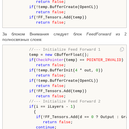
return
false
;

if
(!temp.BufferCreate(OpenCL))

return
false
;

if
(!FF_Tensors.Add(temp))

return
false
За блоком Внимания следует блок
FeedForward
из 2
полносвязных слоев:
//--- Initialize Feed Forward 1
         temp = 
new
 CBufferFloat();

if
(
CheckPointer
(temp) == 
POINTER_INVALID
)

return
false
;

if
(!temp.BufferInit(
4
 * out, 
0
))

return
false
;

if
(!temp.BufferCreate(OpenCL))

return
false
;

if
(!FF_Tensors.Add(temp))

return
false
;

//--- Initialize Feed Forward 2
if
(i == iLayers - 
1
)

           {

if
(!FF_Tensors.Add(d == 
0
 ? Output : Grad
return
false
;

continue
;
