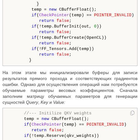
           }

         temp = 
new
 CBufferFloat();

if
(
CheckPointer
(temp) == 
POINTER_INVALID
)

return
false
;

if
(!temp.BufferInit(out, 
0
))

return
false
;

if
(!temp.BufferCreate(OpenCL))

return
false
;

if
(!FF_Tensors.Add(temp))

return
false
;

На этом этапе мы инициализировали буферы для записи
результатов прямого прохода и соответствующих градиентов
ошибки. Однако для осуществления операций нам потребуются
обучаемые параметры весовых коэффициентов. Сначала
заполним матрицу обучаемых параметров для генерации
сущностей
Query
,
Key
и
Value:
//--- Initilize QKV weights
      temp = 
new
 CBufferFloat();

if
(
CheckPointer
(temp) == 
POINTER_INVALID
)

return
false
;

if
(!temp.Reserve(qkv_weights))
