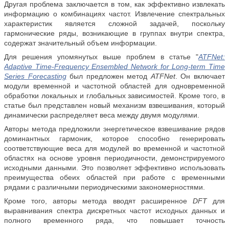
Другая проблема заключается в том, как эффективно извлекать
информацию о комбинациях частот. Извлечение спектральных
характеристик является сложной задачей, поскольку
гармонические ряды, возникающие в группах внутри спектра,
содержат значительный объем информации.
Для решения упомянутых выше проблем в статье "
ATFNet:
Adaptive Time-Frequency Ensembled Network for Long-term Time
Series Forecasting
был предложен метод
ATFNet
. Он включает
модули временной и частотной областей для одновременной
обработки локальных и глобальных зависимостей. Кроме того, в
статье был представлен новый механизм взвешивания, который
динамически распределяет веса между двумя модулями.
Авторы метода предложили энергетическое взвешивание рядов
доминантных гармоник, которое способно генерировать
соответствующие веса для модулей во временной и частотной
областях на основе уровня периодичности, демонстрируемого
исходными данными. Это позволяет эффективно использовать
преимущества обеих областей при работе с временными
рядами с различными периодическими закономерностями.
Кроме того, авторы метода вводят расширенное
DFT
для
выравнивания спектра дискретных частот исходных данных и
полного временного ряда, что повышает точность