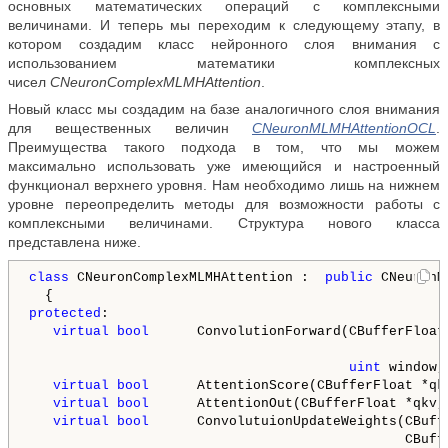
основных математических операций с комплексными
величинами. И теперь мы переходим к следующему этапу, в
котором создадим класс нейронного слоя внимания с
использованием математики комплексных
чисел
CNeuronComplexMLMHAttention
.
Новый класс мы создадим на базе аналогичного слоя внимания
для вещественных величин
CNeuronMLMHAttentionOCL
.
Преимущества такого подхода в том, что мы можем
максимально использовать уже имеющийся и настроенный
функционал верхнего уровня. Нам необходимо лишь на нижнем
уровне переопределить методы для возможности работы с
комплексными величинами. Структура нового класса
представлена ниже.
class
 CNeuronComplexMLMHAttention :  
public
 CNeuronM
protected
:

virtual
bool
                                        uint
 window,
virtual
bool
      AttentionScore(CBufferFloat *qk
virtual
bool
      AttentionOut(CBufferFloat *qkv,
virtual
bool
      ConvolutuionUpdateWeights(CBuff