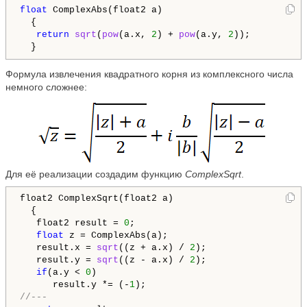
float
 ComplexAbs(float2 a)

  {

return
sqrt
(
pow
(a.x, 
2
) + 
pow
(a.y, 
2
));

Формула извлечения квадратного корня из комплексного числа
немного сложнее:
Для её реализации создадим функцию
ComplexSqrt
.
float2 ComplexSqrt(float2 a)

  {

   float2 result = 
0
;

float
 z = ComplexAbs(a);

   result.x = 
sqrt
((z + a.x) / 
2
);

   result.y = 
sqrt
((z - a.x) / 
2
);

if
(a.y < 
0
)

      result.y *= (-
1
//---