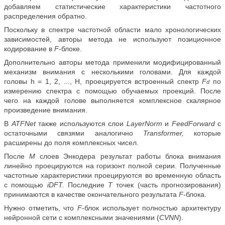
добавляем статистические характеристики частотного
распределения обратно.
Поскольку в спектре частотной области мало хронологических
зависимостей, авторы метода не используют позиционное
кодирование в
F
-блоке.
Дополнительно авторы метода применили модифицированный
механизм внимания с несколькими головами. Для каждой
головы h = 1, 2, ..., H, проецируется встроенный спектр
F
по
d
измерению спектра с помощью обучаемых проекций. После
чего на каждой голове выполняется комплексное скалярное
произведение внимания.
В
ATFNet
также используются слои
LayerNorm
и
FeedForward
с
остаточными связями аналогично
Transformer,
которые
расширены до поля комплексных чисел.
После
M
слоев Энкодера результат работы блока внимания
линейно проецируются на горизонт полной серии. Полученные
частотные характеристики проецируются во временную область
с помощью
iDFT.
Последние
T
точек (часть прогнозирования)
принимаются в качестве окончательного результата
F
-блока.
Нужно отметить, что
F
-блок использует полностью архитектуру
нейронной сети с комплексными значениями (
CVNN
).