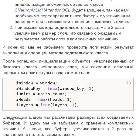
инициализация вложенных объектов класса
CNeuronMLMHAttentionOCL
будет излишней, так как нам
необходимо переопределить все буферы с увеличенным
размером для возможности хранения комплексных чисел.
При вызове метода родительского класса, мы в 2 раза
увеличиваем размер слоя, что связано с ожидаемым
результатом работы слоя в комплексных величинах.
И конечно, мы не забываем проверить логический результат
выполнения операций метода родительского класса.
После успешной инициализации объектов, унаследованных от
базового класса нейронного слоя, мы сохраним основные
параметры архитектуры создаваемого слоя.
   iWindow = window;

   iWindowKey = 
fmax
(window_key, 
1
);

   iUnits = units_count;

   iHeads = 
fmax
(heads, 
1
);

   iLayers = 
fmax
(layers, 
1
Следующим шагом мы рассчитаем размеры всех создаваемых
буферов. И здесь мы не забываем о хранении комплексных
величин. А значит, все буферы увеличиваются в 2 раза по
сравнению с родительским классом.