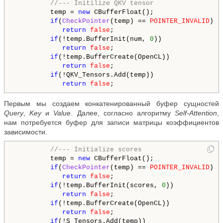
//--- Initilize QKV tensor
         temp = 
new
 CBufferFloat();

if
(
CheckPointer
(temp) == 
POINTER_INVALID
)

return
false
;

if
(!temp.BufferInit(num, 
0
))

return
false
;

if
(!temp.BufferCreate(OpenCL))

return
false
;

if
(!QKV_Tensors.Add(temp))

return
false
Первым мы создаем конкатенированный буфер сущностей
Query
,
Key
и
Value
. Далее, согласно алгоритму
Self-Attention
,
нам потребуется буфер для записи матрицы коэффициентов
зависимости.
//--- Initialize scores
         temp = 
new
 CBufferFloat();

if
(
CheckPointer
(temp) == 
POINTER_INVALID
)

return
false
;

if
(!temp.BufferInit(scores, 
0
))

return
false
;

if
(!temp.BufferCreate(OpenCL))

return
false
;

if
(!S_Tensors.Add(temp))
