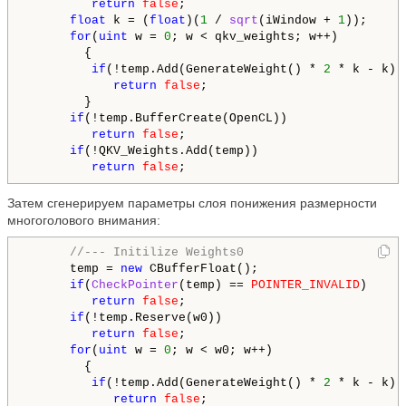
return
false
;

float
 k = (
float
)(
1
 / 
sqrt
(iWindow + 
1
));

for
(
uint
 w = 
0
; w < qkv_weights; w++)

        {

if
(!temp.Add(GenerateWeight() * 
2
 * k - k))

return
false
;

        }

if
(!temp.BufferCreate(OpenCL))

return
false
;

if
(!QKV_Weights.Add(temp))

return
false
Затем сгенерируем параметры слоя понижения размерности
многоголового внимания:
//--- Initilize Weights0
      temp = 
new
 CBufferFloat();

if
(
CheckPointer
(temp) == 
POINTER_INVALID
)

return
false
;

if
(!temp.Reserve(w0))

return
false
;

for
(
uint
 w = 
0
; w < w0; w++)

        {

if
(!temp.Add(GenerateWeight() * 
2
 * k - k))

return
false
;
