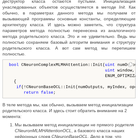
деструктор класса остаются пустыми. Инициализация
унаследованных объектов осуществляется в методе
Init
. Как
обычно, в параметрах данного метода мы получаем от
вызывающей программы основные константы, определяющие
архитектуру класса. И здесь можно заметить, что структура
параметров метода полностью перенесена из аналогичного
метода родительского класса. Это и не удивительно. Ведь мы
полностью сохраняем базовый алгоритм внимания и структуру
родительского класса. А вот сам метод мы перепишем
полностью.
bool
 CNeuronComplexMLMHAttention::Init(
uint
 numOutpu
                                       uint
 window, 
                                       ENUM_OPTIMIZA
  {

if
(!CNeuronBaseOCL::Init(numOutputs, myIndex, ope
return
false
В теле метода мы, как обычно, вызываем метод инициализации
родительского класса. И здесь стоит обратить внимание на 2
момента:
Мы вызываем метод инициализации не прямого родителя
CNeuronMLMHAttentionOCL
, а базового класса наших
нейронных слоев
CNeuronBaseOCL
. Дело в том, что