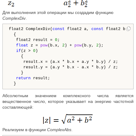
Для выполнения этой операции мы создадим функцию
ComplexDiv
.
float2 ComplexDiv(
const
 float2 a, 
const
 float2 b)

  {

   float2 result = 
0
;

float
 z = 
pow
(b.x, 
2
) + 
pow
(b.y, 
2
);

if
(z > 
0
)

     {

      result.x = (a.x * b.x + a.y * b.y) / z;

      result.y = (a.y * b.x - a.x * b.y) / z;

     }

return
 result;

Абсолютным значением комплексного числа является
вещественное число, которое указывает на энергию частотной
составляющей:
Реализуем в функции
ComplexAbs
.