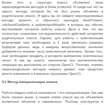
Более того, в структуре класса объявлено лишь
переопределение методов в блоке
protected
. И среди них нет ни
одного метода, который бы не был ранее объявлен в
родительском классе. И здесь вы не найдете верхнеуровневые
методы прямого и обратного проходов
feedForward
,
calcInputGradients
и
updateInputWeights
, в которых мы обычно
выстраиваем алгоритм работы класса. Дело в том, что мы
полностью сохраняем последовательность действий алгоритма
родительского класса. Однако, для работы с комплексными
величинами нам необходимо в 2 раза увеличить размеры
буферов данных, ведь к каждому вещественному значению
добавляется мнимая часть комплексной величины. Кроме того,
нам необходимо внедрить в алгоритм математику комплексных
чисел. А как вы знаете, практически все математические
операции мы выполняем на стороне
OpenCL
. Поэтому, помимо
переопределения методов нижнего уровня, нам предстоит
внести изменения и в кернелы программы
OpenCL
.
3.1 Метод инициализации класса
Работа каждого класса начинается с его инициализации. Как уже
было сказано выше, в нашем новом классе мы не объявляем
вложенных объектов и переменных. Поэтому конструктор и