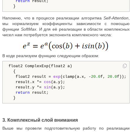
return
 result;

Напомню, что в процессе реализации алгоритма
Self-Attention
,
мы нормализуем коэффициенты зависимости с помощью
функции
SoftMax
. И для её реализации в области комплексных
чисел нам потребуется экспонента комплекcного числа:
В коде реализуем функцию следующим образом:
float2 ComplexExp(float2 a)

  {

   float2 result = 
exp
(clamp(a.x, -
20.0
f, 
20.0
f));

   result.x *= 
cos
(a.y);

   result.y *= 
sin
(a.y);

return
 result;

  }
3. Комплексный слой внимания
Выше мы провели подготовительную работу по реализации