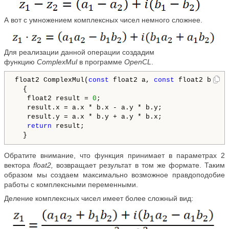
А вот с умножением комплексных чисел немного сложнее.
Для реализации данной операции создадим
функцию
ComplexMul
в программе
OpenCL
.
float2 ComplexMul(
const
 float2 a, 
const
 float2 b)

  {

   float2 result = 
0
;

   result.x = a.x * b.x - a.y * b.y;

   result.y = a.x * b.y + a.y * b.x;

return
 result;

Обратите внимание, что функция принимает в параметрах 2
вектора
float2,
возвращает результат в том же формате. Таким
образом мы создаем максимально возможное правдоподобие
работы с комплексными переменными.
Деление комплексных чисел имеет более сложный вид: