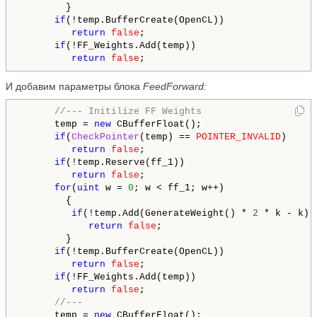
        }

if
(!temp.BufferCreate(OpenCL))

return
false
;

if
(!FF_Weights.Add(temp))

return
false
И добавим параметры блока
FeedForward:
//--- Initilize FF Weights
      temp = 
new
 CBufferFloat();

if
(
CheckPointer
(temp) == 
POINTER_INVALID
)

return
false
;

if
(!temp.Reserve(ff_1))

return
false
;

for
(
uint
 w = 
0
; w < ff_1; w++)

        {

if
(!temp.Add(GenerateWeight() * 
2
 * k - k))

return
false
;

        }

if
(!temp.BufferCreate(OpenCL))

return
false
;

if
(!FF_Weights.Add(temp))

return
false
;

//---
      temp = 
new
 CBufferFloat();
