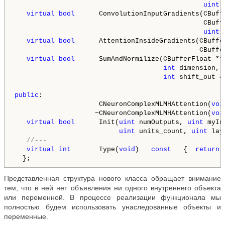
                                               uint
 
virtual
bool
      ConvolutionInputGradients(CBuff
                                               CBuff
                                               uint
 
virtual
bool
      AttentionInsideGradients(CBuffe
                                              CBuffer
virtual
bool
      SumAndNormilize(CBufferFloat *t
                                     int
 dimension, 
                                     int
 shift_out =
public
:

                     CNeuronComplexMLMHAttention(
voi
                    ~CNeuronComplexMLMHAttention(
voi
virtual
bool
      Init(
uint
 numOutputs, 
uint
 myIn
                          uint
 units_count, 
uint
 lay
//---
virtual
int
       Type(
void
)   
const
   {  
return
 
Представленная структура нового класса обращает внимание
тем, что в ней нет объявления ни одного внутреннего объекта
или переменной. В процессе реализации функционала мы
полностью будем использовать унаследованные объекты и
переменные.