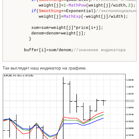
            weight[j]=
1
-
MathPow
(weight[j]/width,
2
);

if
(
Smoothing
==Exponential)
//экспоненциально
            weight[j]=
MathExp
(-weight[j]/width);

         sum=sum+weight[j]*price[i+j];

         denom=denom+weight[j];

        }

      buffer[i]=sum/denom;
Так выглядит наш индикатор на графике.