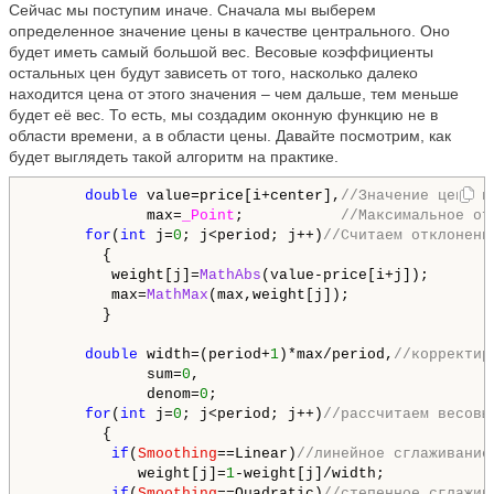
Сейчас мы поступим иначе. Сначала мы выберем
определенное значение цены в качестве центрального. Оно
будет иметь самый большой вес. Весовые коэффициенты
остальных цен будут зависеть от того, насколько далеко
находится цена от этого значения – чем дальше, тем меньше
будет её вес. То есть, мы создадим оконную функцию не в
области времени, а в области цены. Давайте посмотрим, как
будет выглядеть такой алгоритм на практике.
double
 value=price[i+center],
//Значение цены в
             max=
_Point
;           
//Максимальное от
for
(
int
 j=
0
; j<period; j++)
//Считаем отклонени
        {

         weight[j]=
MathAbs
(value-price[i+j]);

         max=
MathMax
(max,weight[j]);

        }

double
 width=(period+
1
)*max/period,
//корректир
             sum=
0
,

             denom=
0
;

for
(
int
 j=
0
; j<period; j++)
//рассчитаем весовы
        {

if
(
Smoothing
==Linear)
//линейное сглаживание
            weight[j]=
1
-weight[j]/width;

if
(
Smoothing
==Quadratic)
//степенное сглажив