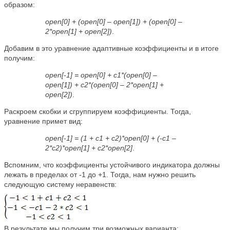
образом:
open[0] + (open[0] – open[1]) + (open[0] –
2*open[1] + open[2])
.
Добавим в это уравнение адаптивные коэффициенты и в итоге
получим:
open[-1] = open[0] + c1*(open[0] –
open[1]) + c2*(open[0] – 2*open[1] +
open[2])
.
Раскроем скобки и сгруппируем коэффициенты. Тогда,
уравнение примет вид:
open[-1] = (1 + с1 + с2)*open[0] + (-c1 –
2*с2)*open[1] + c2*open[2]
.
Вспомним, что коэффициенты устойчивого индикатора должны
лежать в пределах от -1 до +1. Тогда, нам нужно решить
следующую систему неравенств:
В результате мы получим три возможных варианта: