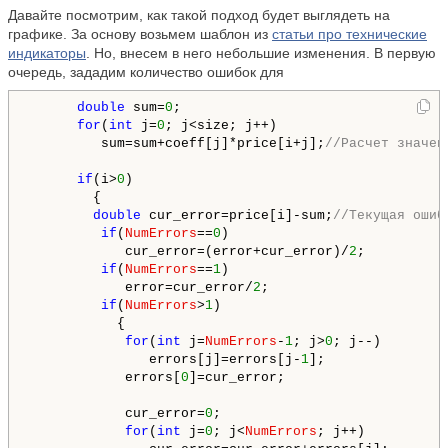
Давайте посмотрим, как такой подход будет выглядеть на
графике. За основу возьмем шаблон из
статьи про технические
индикаторы
. Но, внесем в него небольшие изменения. В первую
очередь, зададим количество ошибок для
      double
 sum=
0
;

for
(
int
 j=
0
; j<size; j++)

         sum=sum+coeff[j]*price[i+j];
//Расчет значен
if
(i>
0
)

        {

double
 cur_error=price[i]-sum;
//Текущая ошиб
if
(
NumErrors
==
0
)

            cur_error=(error+cur_error)/
2
;

if
(
NumErrors
==
1
)

            error=cur_error/
2
;

if
(
NumErrors
>
1
)

           {

for
(
int
 j=
NumErrors
-
1
; j>
0
; j--)

               errors[j]=errors[j-
1
];

            errors[
0
]=cur_error;

            cur_error=
0
;

for
(
int
 j=
0
; j<
NumErrors
; j++)
