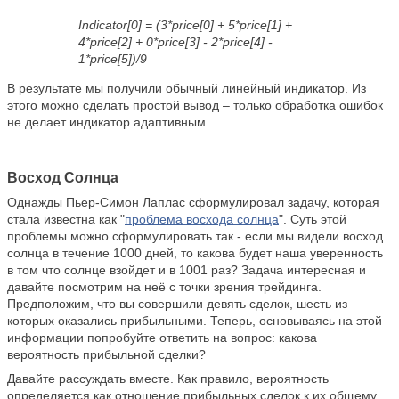
Indicator[0] = (3*price[0] + 5*price[1] +
4*price[2] + 0*price[3] - 2*price[4] -
1*price[5])/9
В результате мы получили обычный линейный индикатор. Из
этого можно сделать простой вывод – только обработка ошибок
не делает индикатор адаптивным.
Восход Солнца
Однажды Пьер-Симон Лаплас сформулировал задачу, которая
стала известна как "
проблема восхода солнца
". Суть этой
проблемы можно сформулировать так - если мы видели восход
солнца в течение 1000 дней, то какова будет наша уверенность
в том что солнце взойдет и в 1001 раз? Задача интересная и
давайте посмотрим на неё с точки зрения трейдинга.
Предположим, что вы совершили девять сделок, шесть из
которых оказались прибыльными. Теперь, основываясь на этой
информации попробуйте ответить на вопрос: какова
вероятность прибыльной сделки?
Давайте рассуждать вместе. Как правило, вероятность
определяется как отношение прибыльных сделок к их общему