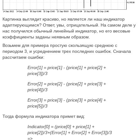
Картинка выглядит красиво, но является ли наш индикатор
адаптирующимся? Ответ, увы, отрицательный. На самом деле у
нас получился обычный линейный индикатор, но его весовые
коэффициенты заданы неявным образом.
Возьмем для примера простую скользящую среднюю с
периодом 3, и усреднением трех последних ошибок. Сначала
рассчитаем ошибки:
Error[1] = price[1] - (price[1] + price[2] +
price[3])/3
Error[2] = price[2] - (price[2] + price[3] +
price[4])/3
Error[3] = price[3] - (price[3] + price[4] +
price[5])/3
Тогда формула индикатора примет вид:
Indicator[0] = (price[0] + price[1] +
price[2])/3+(Error[1] + Error[2] + Error[3])/3
=>