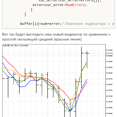
               cur_error=cur_error+errors[j];

            error=cur_error/
NumErrors
;

           }

        }

      buffer[i]=sum+error;
//Значение индикатора с уч
Вот так будет выглядеть наш новый индикатор по сравнению с
простой скользящей средней (красная линия).