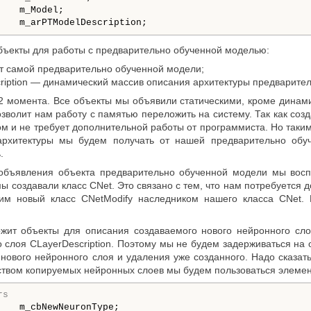
   m_Model;   

бъекты для работы с предварительно обученной моделью:
 самой предварительно обученной модели;
iption — динамический массив описания архитектуры предварите
2 момента. Все объекты мы объявили статическими, кроме динам
озволит нам работу с памятью переложить на систему. Так как соз
 и не требует дополнительной работы от программиста. Но таким
архитектуры мы будем получать от нашей предварительно обу
.
объявления объекта предварительно обученной модели мы воспо
ы создавали класс CNet. Это связано с тем, что нам потребуется
им новый класс CNetModify наследником нашего класса CNet.
ит объекты для описания создаваемого нового нейронного сло
 слоя CLayerDescription. Поэтому мы не будем задерживаться на 
 нового нейронного слоя и удаления уже созданного. Надо сказат
ством копируемых нейронных слоев мы будем пользоваться элеме
rs
    m_cbNewNeuronType;
