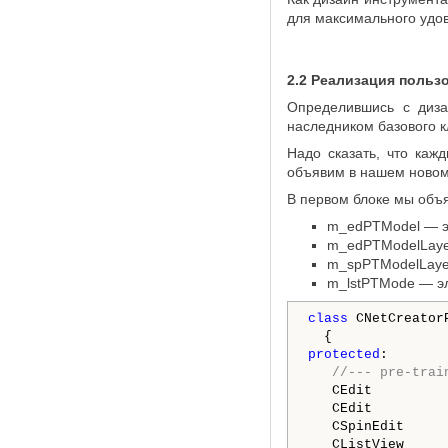
для максимального удо
2.2 Реализация польз
Определившись с диза
наследником базового к
Надо сказать, что каж
объявим в нашем новом 
В первом блоке мы объ
m_edPTModel — э
m_edPTModelLayer
m_spPTModelLayer
m_lstPTMode — эл
class
 CNetCreator
protected
:

//--- pre-trai
   CEdit          
   CEdit         
   CSpinEdit     
   CListView      