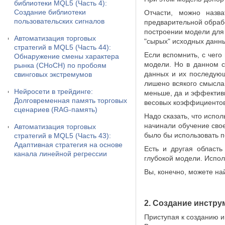
библиотеки MQL5 (Часть 4):
Создание библиотеки
Отчасти, можно назва
пользовательских сигналов
предварительной обраб
построении модели для
Автоматизация торговых
"сырых" исходных данны
стратегий в MQL5 (Часть 44):
Если вспомнить, с чего
Обнаружение смены характера
модели. Но в данном с
рынка (CHoCH) по пробоям
данных и их последующ
свинговых экстремумов
лишено всякого смысла
Нейросети в трейдинге:
меньше, да и эффектив
Долговременная память торговых
весовых коэффициентов
сценариев (RAG-память)
Надо сказать, что испол
начинали обучение свое
Автоматизация торговых
было бы использовать п
стратегий в MQL5 (Часть 43):
Адаптивная стратегия на основе
Есть и другая област
канала линейной регрессии
глубокой модели. Испол
Вы, конечно, можете на
2. Создание инстру
Приступая к созданию и