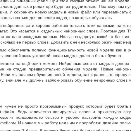
 единый бинарный файл. При этом каждый объект нашей модели и
а часть данных в редакторе будет затруднительно. Поэтому нам ну
ии. И сохранить новую модель в новый файл или перезаписать с
спользоваться для решения задач, на которых обучалась.
ши нейронные сети хорошо работаю только с теми данными, на кот
ьтат. Это касается и отдельных нейронных слоёв. Поэтому для T
ая со слоя исходных данных. Нельзя выдернуть какой-то блок из
сколько её первых слоёв. Добавить к ней несколько различных не
мо обеспечить полную функциональность новой модели как в р
мышленной эксплуатацией новая модель должна быть обучена.
нимание на ещё один момент. Нейронные слои от модели-донора 
ные на стадии предварительно обучения модели. Новые нейрон
 Если мы начнем обучение новой модели, как и ранее, то наряду 
у, вначале мы должны заблокировать обучение нейронных слоев м
м нужен не просто программный продукт, который будет брать 
й файл. Ведь количество копируемых слоев и архитектура со
позволит пользователю быстро и удобно настроить каждую мод
фейсом. И начнем мы работу над ним с проработки дизайна польз
еляющихся 3 блока. В первом блоке мы будем работать с модел