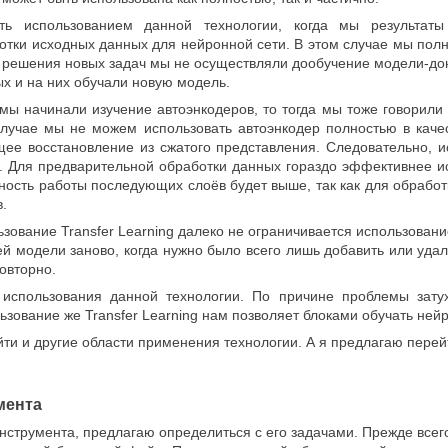
ть использованием данной технологии, когда мы результаты
отки исходных данных для нейронной сети. В этом случае мы пол
 решения новых задач мы не осуществляли дообучение модели-до
х и на них обучали новую модель.
 мы начинали изучение автоэнкодеров, то тогда мы тоже говорили
лучае мы не можем использовать автоэнкодер полностью в каче
ее восстановление из сжатого представления. Следовательно, и
. Для предварительной обработки данных гораздо эффективнее ис
ность работы последующих слоёв будет выше, так как для обраб
.
ьзование Transfer Learning далеко не ограничивается использовани
й модели заново, когда нужно было всего лишь добавить или уда
овторно.
ь использования данной технологии. По причине проблемы зат
ьзование же Transfer Learning нам позволяет блоками обучать не
йти и другие области применения технологии. А я предлагаю пере
мента
нструмента, предлагаю определиться с его задачами. Прежде все