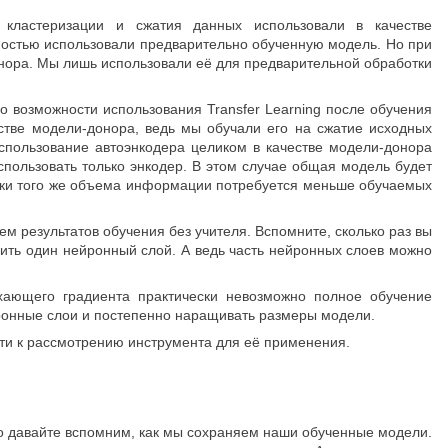
 кластеризации и сжатия данных использовали в качестве
ностью использовали предварительно обученную модель. Но при
нора. Мы лишь использовали её для предварительной обработки
 о возможности использования Transfer Learning после обучения
стве модели-донора, ведь мы обучали его на сжатие исходных
спользование автоэнкодера целиком в качестве модели-донора
пользовать только энкодер. В этом случае общая модель будет
отки того же объема информации потребуется меньше обучаемых
ем результатов обучения без учителя. Вспомните, сколько раз вы
лить один нейронный слой. А ведь часть нейронных слоев можно
ухающего градиента практически невозможно полное обучение
йронные слои и постепенно наращивать размеры модели.
йти к рассмотрению инструмента для её применения.
го давайте вспомним, как мы сохраняем наши обученные модели.