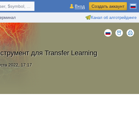
r, $symbol, ...
Вход
Создать аккаунт
ерминал
Канал об алготрейдинге
струмент для Transfer Learning
уста 2022, 17:17