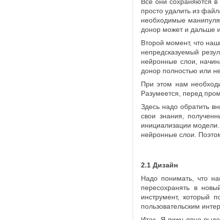
Все они сохраняются в
просто удалить из файл
необходимые манипуляц
донор может и дальше и
Второй момент, что на
непредсказуемый резул
нейронные слои, начин
донор полностью или не
При этом нам необходи
Разумеется, перед про
Здесь надо обратить в
свои знания, получен
инициализации модели.
нейронные слои. Поэтом
2.1 Дизайн
Надо понимать, что на
пересохранять в новы
инструмент, который 
пользовательским интер
Итак. Я вижу явно выд