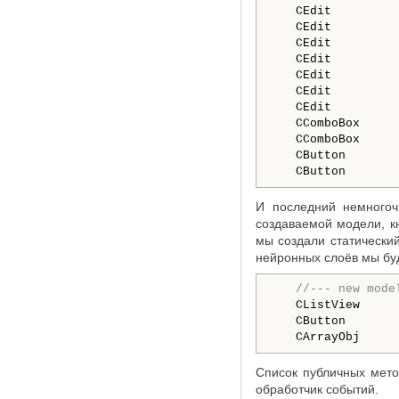
   CEdit          
   CEdit          
   CEdit          
   CEdit          
   CEdit          
   CEdit          
   CEdit         
   CComboBox     
   CComboBox     
   CButton        
И последний немногоч
создаваемой модели, к
мы
создали статически
нейронных слоёв мы буд
//--- new mode
   CListView      
   CButton        
   CArrayObj     
Список публичных мето
обработчик событий.