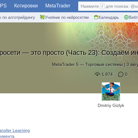
PS
Котировки
MetaTrader
Нажмите
/
для поиска: @use
к по алготрейдингу
Учебник по нейросетям
Календарь
Вебт
росети — это просто (Часть 23): Создаём ин
MetaTrader 5
—
Торговые системы
|
3 авг
1 874
0
Dmitriy Gizlyk
ansfer Learning
румента