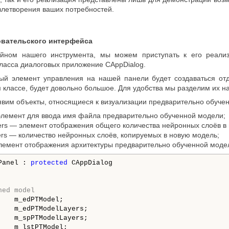
влетворения ваших потребностей.
овательского интерфейса
йном нашего инструмента, мы можем приступать к его реализ
ласса диалоговых приложение CAppDialog.
дый элемент управления на нашей панели будет создаваться от
классе, будет довольно большое. Для удобства мы разделим их на
явим объекты, относящиеся к визуализации предварительно обуче
лемент для ввода имя файла предварительно обученной модели;
s — элемент отображения общего количества нейронных слоёв в 
s — количество нейронных слоёв, копируемых в новую модель;
емент отображения архитектуры предварительно обученной моде
Panel : 
protected
 CAppDialog

ned model
   m_edPTModel;

    m_edPTModelLayers;

    m_spPTModelLayers;

   m_lstPTModel;
