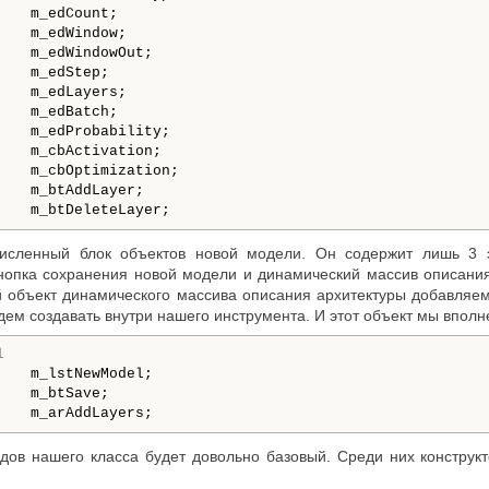
   m_edCount;

   m_edWindow;

   m_edWindowOut;

   m_edStep;

   m_edLayers;

   m_edBatch;

    m_edProbability;

    m_cbActivation;

    m_cbOptimization;

   m_btAddLayer;

исленный блок объектов новой модели. Он содержит лишь 3 
нопка сохранения новой модели и динамический массив описани
й объект динамического массива описания архитектуры добавляе
ем создавать внутри нашего инструмента. И этот объект мы вполн
l
   m_lstNewModel;

   m_btSave;

    m_arAddLayers;
дов нашего класса будет довольно базовый. Среди них конструкт