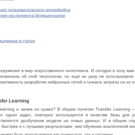
ция пользовательского интерфейса
ение инструмента функционалом
ьзуемые в статье
ружение в мир искусственного интеллекта. И сегодня я хочу вам 
поминали об этой технологии, но ещё ни разу не использовали
ективность разработки нейронных сетей и снизить затраты на их о
sfer Learning
 Learning и зачем он нужен? В общем понятии Transfer Learning
я одних задач, повторно используются в качестве базы для 
ствляется дообучение модели на новых данных. И в общем слу
 быстрее и с лучшими результатами, чем обучение аналогичной мод
может быть использована как полностью, так и частично.