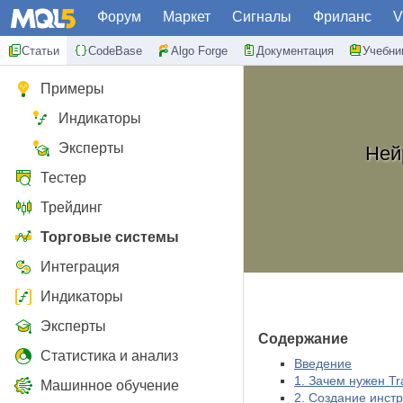
Форум
Маркет
Сигналы
Фриланс
V
Статьи
CodeBase
Algo Forge
Документация
Учебни
Примеры
Индикаторы
Эксперты
Ней
Тестер
Трейдинг
Торговые системы
Интеграция
Индикаторы
Эксперты
Содержание
Статистика и анализ
Введение
1. Зачем нужен Tr
Машинное обучение
2. Создание инст