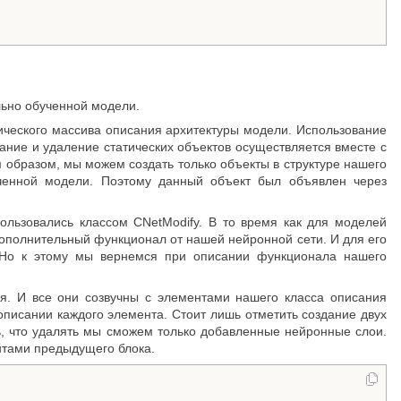
льно обученной модели.
ического массива описания архитектуры модели. Использование
дание и удаление статических объектов осуществляется вместе с
 образом, мы можем создать только объекты в структуре нашего
ченной модели. Поэтому данный объект был объявлен через
льзовались классом CNetModify. В то время как для моделей
 дополнительный функционал от нашей нейронной сети. И для его
 Но к этому мы вернемся при описании функционала нашего
я. И все они созвучны с элементами нашего класса описания
описании каждого элемента. Стоит лишь отметить создание двух
ь, что удалять мы сможем только добавленные нейронные слои.
нтами предыдущего блока.