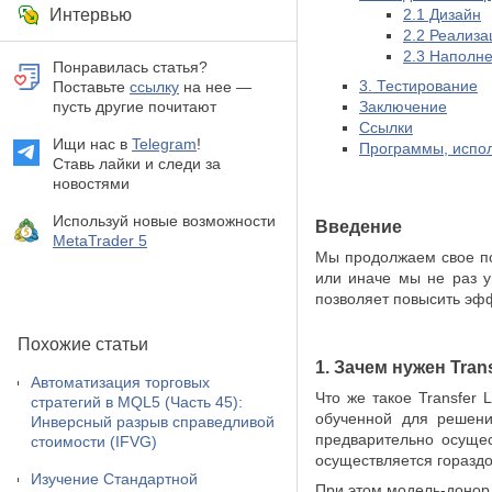
Интервью
2.1 Дизайн
2.2 Реализа
2.3 Наполн
Понравилась статья?
3. Тестирование
Поставьте
ссылку
на нее —
пусть другие почитают
Заключение
Ссылки
Ищи нас в
Telegram
!
Программы, испол
Ставь лайки и следи за
новостями
Используй новые возможности
Введение
MetaTrader 5
Мы продолжаем свое пог
или иначе мы не раз у
позволяет повысить эфф
Похожие статьи
1. Зачем нужен Tran
Автоматизация торговых
Что же такое Transfer
стратегий в MQL5 (Часть 45):
обученной для решени
Инверсный разрыв справедливой
предварительно осуще
стоимости (IFVG)
осуществляется гораздо
Изучение Стандартной
При этом модель-донор 