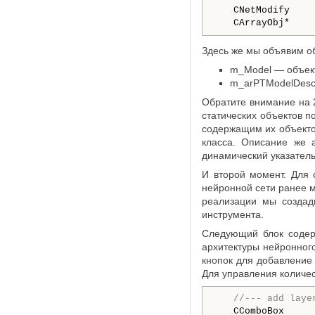
   CNetModify     
Здесь же мы объявим о
m_Model — объект
m_arPTModelDescr
Обратите внимание на 
статических объектов п
содержащим их объектом
класса. Описание же 
динамический указатель
И второй момент. Для 
нейронной сети ранее м
реализации мы создад
инструмента.
Следующий блок содерж
архитектуры нейронного
кнопок для добавление
Для управления количе
//--- add laye
   CComboBox     