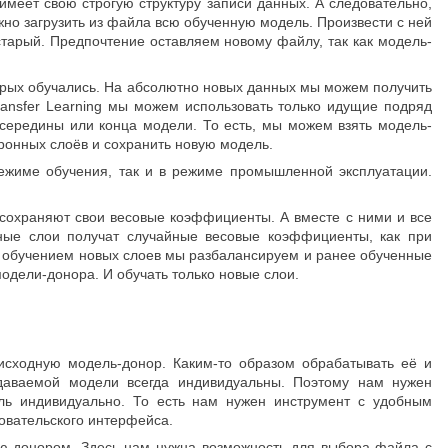
меет свою строгую структуру записи данных. А следовательно,
жно загрузить из файла всю обученную модель. Произвести с ней
тарый. Предпочтение оставляем новому файлу, так как модель-
орых обучались. На абсолютно новых данных мы можем получить
ransfer Learning мы можем использовать только идущие подряд
 середины или конца модели. То есть, мы можем взять модель-
йронных слоёв и сохранить новую модель.
ежиме обучения, так и в режиме промышленной эксплуатации.
сохраняют свои весовые коэффициенты. А вместе с ними и все
ные слои получат случайные весовые коэффициенты, как при
с обучением новых слоев мы разбалансируем и ранее обученные
одели-донора. И обучать только новые слои.
исходную модель-донор. Каким-то образом обрабатывать её и
здаваемой модели всегда индивидуальны. Поэтому нам нужен
ель индивидуально. То есть нам нужен инструмент с удобным
овательского интерфейса.
ью-донором. Здесь нам нужна возможность для выбора файла с