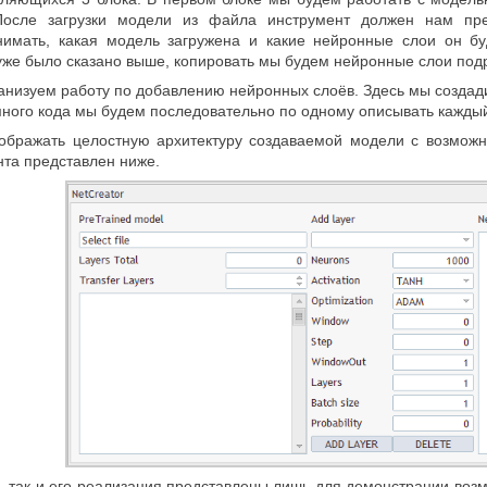
осле загрузки модели из файла инструмент должен нам пред
имать, какая модель загружена и какие нейронные слои он бу
уже было сказано выше, копировать мы будем нейронные слои подр
ганизуем работу по добавлению нейронных слоёв. Здесь мы созда
много кода мы будем последовательно по одному описывать каждый
тображать целостную архитектуру создаваемой модели с возмож
нта представлен ниже.
, так и его реализация представлены лишь для демонстрации воз