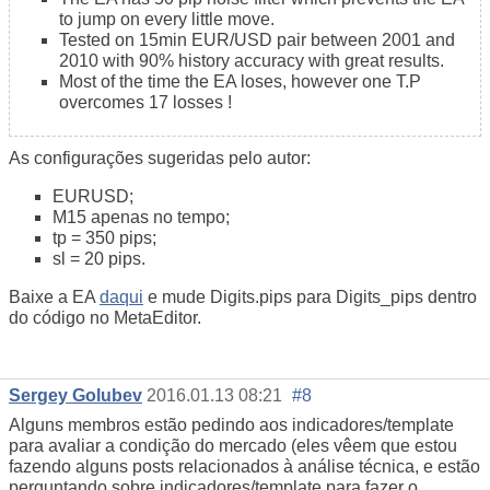
to jump on every little move.
Tested on 15min EUR/USD pair between 2001 and
2010 with 90% history accuracy with great results.
Most of the time the EA loses, however one T.P
overcomes 17 losses !
As configurações sugeridas pelo autor:
EURUSD;
M15 apenas no tempo;
tp = 350 pips;
sl = 20 pips.
Baixe a EA
daqui
e mude Digits.pips para Digits_pips dentro
do código no MetaEditor.
Sergey Golubev
2016.01.13 08:21
#8
Alguns membros estão pedindo aos indicadores/template
para avaliar a condição do mercado (eles vêem que estou
fazendo alguns posts relacionados à análise técnica, e estão
perguntando sobre indicadores/template para fazer o