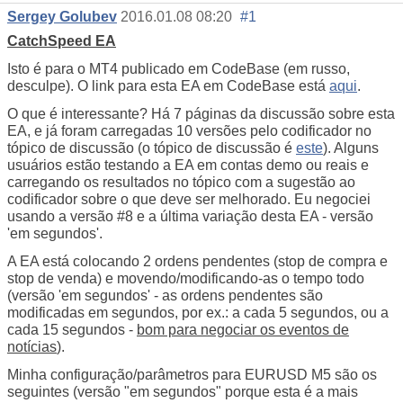
Sergey Golubev
2016.01.08 08:20
#1
CatchSpeed EA
Isto é para o MT4 publicado em CodeBase (em russo,
desculpe). O link para esta EA em CodeBase está
aqui
.
O que é interessante? Há 7 páginas da discussão sobre esta
EA, e já foram carregadas 10 versões pelo codificador no
tópico de discussão (o tópico de discussão é
este
). Alguns
usuários estão testando a EA em contas demo ou reais e
carregando os resultados no tópico com a sugestão ao
codificador sobre o que deve ser melhorado. Eu negociei
usando a versão #8 e a última variação desta EA - versão
'em segundos'.
A EA está colocando 2 ordens pendentes (stop de compra e
stop de venda) e movendo/modificando-as o tempo todo
(versão 'em segundos' - as ordens pendentes são
modificadas em segundos, por ex.: a cada 5 segundos, ou a
cada 15 segundos -
bom para negociar os eventos de
notícias
).
Minha configuração/parâmetros para EURUSD M5 são os
seguintes (versão "em segundos" porque esta é a mais