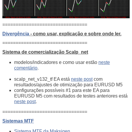
================================
Divergência
- como usar, explicação e sobre onde ler.
================================
Sistema de comercialização Scalp_net
modelos/indicadores e como usar estão
neste
comentário
.
scalp_net_v132_tf EA está
neste post
com
resultados/ajustes de otimização para EURUSD M5
configurações possíveis #1 para este EA para
EURUSD M5 com resultados de testes anteriores está
neste post
.
================================
Sistemas MTF
Sistema MTF da Maksigen