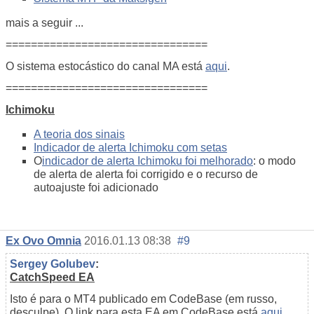
mais a seguir ...
================================
O sistema estocástico do canal MA está
aqui
.
================================
Ichimoku
A teoria dos sinais
Indicador de alerta Ichimoku com setas
O
indicador de alerta Ichimoku foi melhorado
: o modo
de alerta de alerta foi corrigido e o recurso de
autoajuste foi adicionado
Ex Ovo Omnia
2016.01.13 08:38
#9
Sergey Golubev
:
CatchSpeed EA
Isto é para o MT4 publicado em CodeBase (em russo,
desculpe). O link para esta EA em CodeBase está
aqui
.