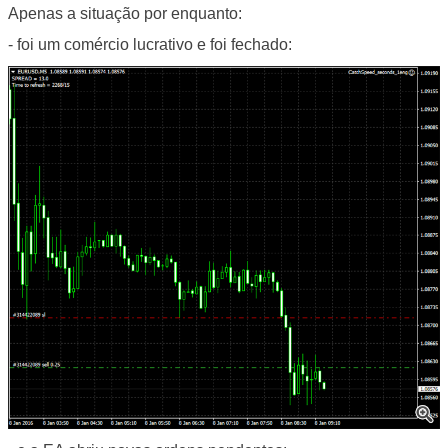
Apenas a situação por enquanto:
- foi um comércio lucrativo e foi fechado: