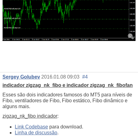
Sergey Golubev
2016.01.08 09:03
#4
indicador zigzag_nk_fibo e indicador zigzag_nk_fibofan
Esses são dois indicadores famosos do MT5 para níveis de
Fibo, ventiladores de Fibo, Fibo estático, Fibo dinâmico e
alguns mais.
zigzag_nk_fibo indicador
:
Link Codebase
para download.
Linha de discussão
.