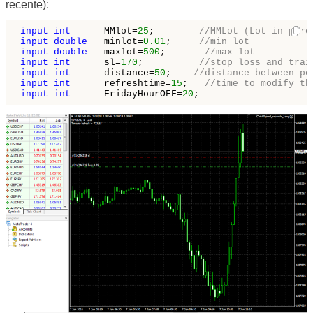
recente):
input
int
      MMlot=
25
;        
//MMLot (Lot in perc
input
double
   minlot=
0.01
;     
//min lot
input
double
   maxlot=
500
;       
//max lot
input
int
      sl=
170
;          
//stop loss and trai
input
int
      distance=
50
;    
//distance between pe
input
int
      refreshtime=
15
;   
//time to modify th
input
int
      FridayHourOFF=
20
;