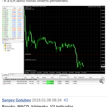
- e a EA abriu novas ordens pendentes:
Sergey Golubev
2016.01.08 08:34
#2
Brooky_MACD_Ichimoku_V2 indicador