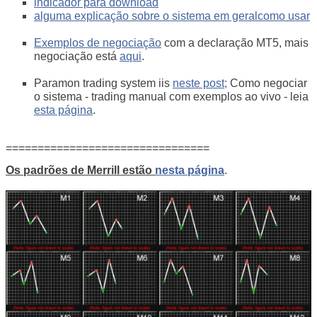
indicador para download
alguma explicação sobre o sistema em geral
como usar
Exemplos de negociação
com a declaração MT5, mais
negociação está
aqui
.
Paramon trading system iis
neste post;
Como negociar
o sistema - trading manual com exemplos ao vivo - leia
esta página
.
================================
Os padrões de Merrill estão
nesta página
.