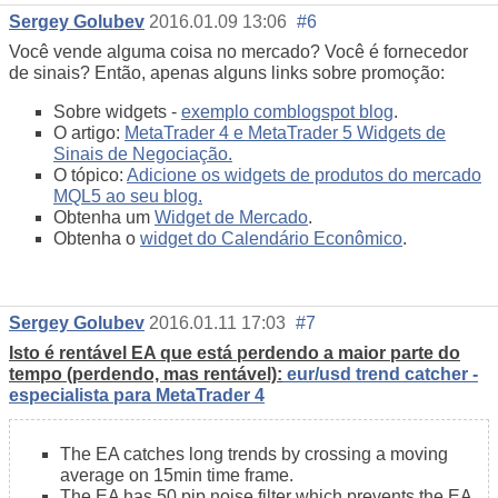
Sergey Golubev
2016.01.09 13:06
#6
Você vende alguma coisa no mercado? Você é fornecedor
de sinais? Então, apenas alguns links sobre promoção:
Sobre widgets -
exemplo com
blogspot blog
.
O artigo:
MetaTrader 4 e MetaTrader 5 Widgets de
Sinais de Negociação.
O tópico:
Adicione os widgets de produtos do mercado
MQL5 ao seu blog.
Obtenha um
Widget de Mercado
.
Obtenha o
widget do Calendário Econômico
.
Sergey Golubev
2016.01.11 17:03
#7
Isto é rentável EA que está perdendo a maior parte do
tempo (perdendo, mas rentável):
eur/usd trend catcher -
especialista para MetaTrader 4
The EA catches long trends by crossing a moving
average on 15min time frame.
The EA has 50 pip noise filter which prevents the EA