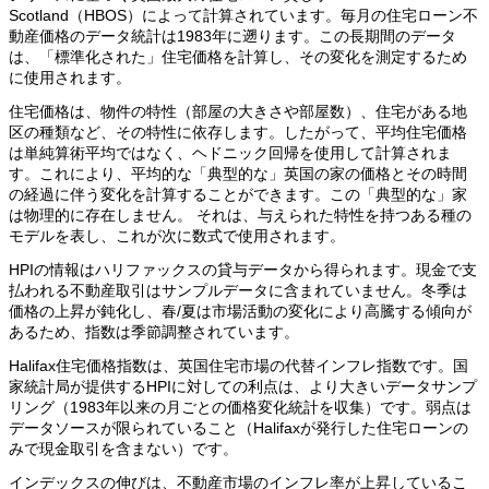
Scotland（HBOS）によって計算されています。毎月の住宅ローン不
動産価格のデータ統計は1983年に遡ります。この長期間のデータ
は、「標準化された」住宅価格を計算し、その変化を測定するため
に使用されます。
住宅価格は、物件の特性（部屋の大きさや部屋数）、住宅がある地
区の種類など、その特性に依存します。したがって、平均住宅価格
は単純算術平均ではなく、ヘドニック回帰を使用して計算されま
す。これにより、平均的な「典型的な」英国の家の価格とその時間
の経過に伴う変化を計算することができます。この「典型的な」家
は物理的に存在しません。 それは、与えられた特性を持つある種の
モデルを表し、これが次に数式で使用されます。
HPIの情報はハリファックスの貸与データから得られます。現金で支
払われる不動産取引はサンプルデータに含まれていません。冬季は
価格の上昇が鈍化し、春/夏は市場活動の変化により高騰する傾向が
あるため、指数は季節調整されています。
Halifax住宅価格指数は、英国住宅市場の代替インフレ指数です。国
家統計局が提供するHPIに対しての利点は、より大きいデータサンプ
リング（1983年以来の月ごとの価格変化統計を収集）です。弱点は
データソースが限られていること（Halifaxが発行した住宅ローンの
みで現金取引を含まない）です。
インデックスの伸びは、不動産市場のインフレ率が上昇しているこ