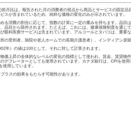
PI)前月比は、報告された月の消費者の視点から商品とサービスの固定
ービスが含まれているため、純粋な価格の変化のみが示されています。
占める消費の割合に応じて、指数の計算に一定の重みを持ちます。品目は
は、品目から除外されます。たとえば、これには、健康保険制度を通じ
よび眼科医療サービスは含まれています。アルコールとタバコは、重要
務所の受刑者、病院や老人ホームでの長期介護患者）、インディアン居
002年）の値は100として、それに対して計算されます。
者物価上昇の全体的なレベルの変化の指標として使われ、賃金、賃貸物
のデフレーターとしても使用されています。カナダ銀行は、CPIを使
Iを使用しています。
にプラスの効果をもたらす可能性があります。