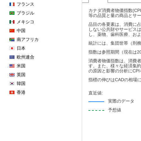
フランス
カナダ消費者物価指数(C
ブラジル
等の品質と量の商品とサ
メキシコ
品目の各要素は、消費に
しない公共財やサービス
中国
し、薬物、歯科医療、お
南アフリカ
統計には、集団世帯（刑
日本
指数は参照期間（現在は2
欧州連合
消費者物価指数は、消費
米国
す。また、様々な経済集約
の原因と影響の分析にCP
英国
指標の伸びはCADの相場
韓国
香港
直近値:
実際のデータ
予想値