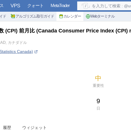
ス
VPS
クォート
MetaTrader
「
/
」を入力して検索 : @user, 
イド
アルゴリズム取引ガイド
カレンダー
Webターミナル
(CPI) 前月比
(Canada Consumer Price Index (CPI) 
CAD, カナダドル
tistics Canada)
中
重要性
9
日
履歴
ウィジェット