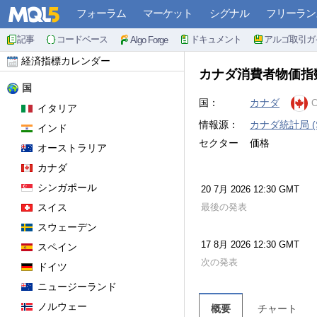
フォーラム
マーケット
シグナル
フリーラン
記事
コードベース
ドキュメント
アルゴ取引ガ
Algo Forge
経済指標カレンダー
カナダ消費者物価指数 
国
国：
カナダ
イタリア
情報源：
カナダ統計局 (Sta
インド
セクター
価格
オーストラリア
カナダ
シンガポール
20 7月 2026 12:30 GMT
スイス
最後の発表
スウェーデン
17 8月 2026 12:30 GMT
スペイン
次の発表
ドイツ
ニュージーランド
ノルウェー
概要
チャート