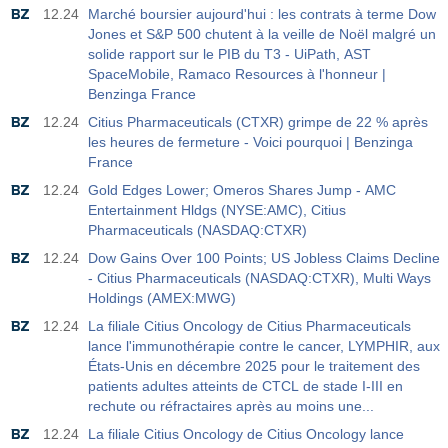
12.24
Marché boursier aujourd'hui : les contrats à terme Dow
Jones et S&P 500 chutent à la veille de Noël malgré un
solide rapport sur le PIB du T3 - UiPath, AST
SpaceMobile, Ramaco Resources à l'honneur |
Benzinga France
12.24
Citius Pharmaceuticals (CTXR) grimpe de 22 % après
les heures de fermeture - Voici pourquoi | Benzinga
France
12.24
Gold Edges Lower; Omeros Shares Jump - AMC
Entertainment Hldgs (NYSE:AMC), Citius
Pharmaceuticals (NASDAQ:CTXR)
12.24
Dow Gains Over 100 Points; US Jobless Claims Decline
- Citius Pharmaceuticals (NASDAQ:CTXR), Multi Ways
Holdings (AMEX:MWG)
12.24
La filiale Citius Oncology de Citius Pharmaceuticals
lance l'immunothérapie contre le cancer, LYMPHIR, aux
États-Unis en décembre 2025 pour le traitement des
patients adultes atteints de CTCL de stade I-III en
rechute ou réfractaires après au moins une...
12.24
La filiale Citius Oncology de Citius Oncology lance