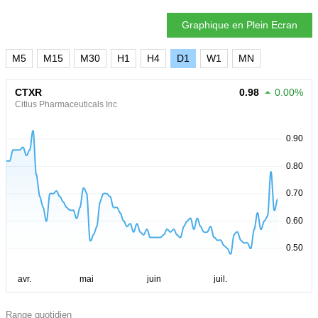
Graphique en Plein Ecran
M5
M15
M30
H1
H4
D1
W1
MN
CTXR
0.98
0.00%
Citius Pharmaceuticals Inc
Range quotidien