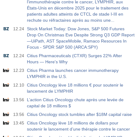
l'immunothérapie contre le cancer, LYMPHIR, aux
États-Unis en décembre 2025 pour le traitement des
patients adultes atteints de CTCL de stade I-III en
rechute ou réfractaires après au moins une...
12.24
Stock Market Today: Dow Jones, S&P 500 Futures
Drop On Christmas Eve Despite Strong Q3 GDP Report
—UiPath, AST SpaceMobile, Ramaco Resources In
Focus - SPDR S&P 500 (ARCA:SPY)
12.24
Citius Pharmaceuticals (CTXR) Surges 22% After
Hours — Here's Why
12.23
Citius Pharma launches cancer immunotherapy
LYMPHIR in the U.S.
12.10
Citius Oncology lève 18 millions € pour soutenir le
lancement de LYMPHIR
13:56
L’action Citius Oncology chute après une levée de
capital de 18 millions $
13:56
Citius Oncology stock tumbles after $18M capital raise
13:45
Citius Oncology lève 18 millions de dollars pour
soutenir le lancement d’une thérapie contre le cancer