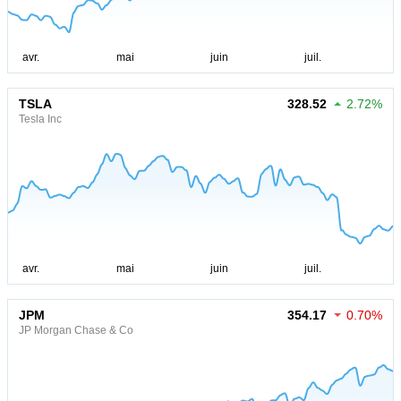
TSLA
328.52
2.72%
Tesla Inc
JPM
354.17
0.70%
JP Morgan Chase & Co