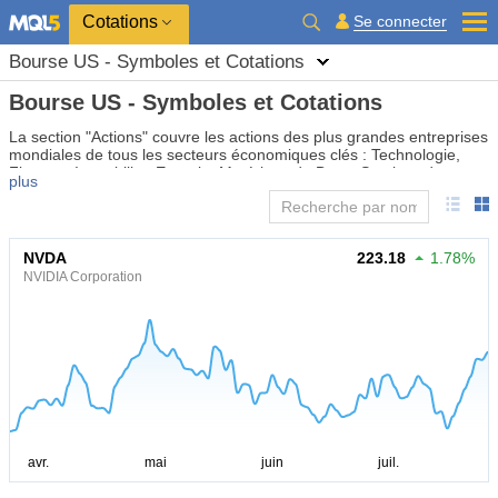
Cotations
Se connecter
Bourse US - Symboles et Cotations
Bourse US - Symboles et Cotations
La section "Actions" couvre les actions des plus grandes entreprises
mondiales de tous les secteurs économiques clés : Technologie,
Finance, Immobilier, Energie, Matériaux de Base, Services de
plus
Communication, Consommation Cyclique, Consommation
Défensive, Santé, Industrie et Services aux Collectivités. Des
actions comme Apple, Tesla, JPMorgan, ExxonMobil, Johnson &
Johnson et Prologis permettent aux investisseurs et aux traders
NVDA
223.18
1.78%
d'évaluer la santé de l'économie mondiale, d'analyser les tendances
NVIDIA Corporation
sectorielles et de trouver des opportunités d'investissement sur
différents segments de marché.