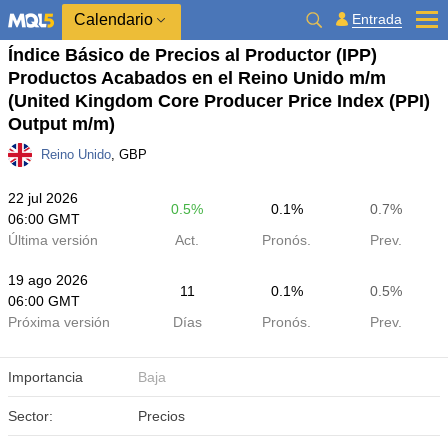
Calendario
Entrada
Índice Básico de Precios al Productor (IPP)
Productos Acabados en el Reino Unido m/m
(United Kingdom Core Producer Price Index (PPI)
Output m/m)
Reino Unido
, GBP
22 jul 2026
0.5%
0.1%
0.7%
06:00 GMT
Última versión
Act.
Pronós.
Prev.
19 ago 2026
11
0.1%
0.5%
06:00 GMT
Próxima versión
Días
Pronós.
Prev.
Importancia
Baja
Sector:
Precios