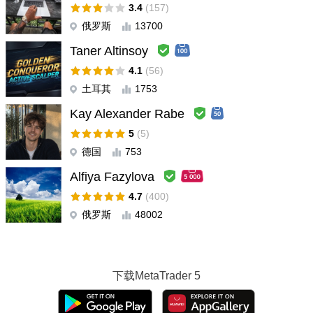
3.4
(157)
signals (arrows), color coded candles and ready to use stop-loss
俄罗斯
13700
and take-profit levels. The indicator does not repaint. A big plus is
the build-in multy-timeframe trend scanner and a convenient
Taner Altinsoy
panel with the essential info (time, spread, profit). Combined with
4.1
(56)
the author's free educational materials, it helps you understand
the market, not just follow signals blindly. Highly recommended
土耳其
1753
for both scalping and day trading.
Kay Alexander Rabe
5
(5)
Daniel
#
2026.07.12 13:56
德国
753
ATOMIC ES UN INDICADOR muy completo , con un alto win rate
, si lo usas en 1 hora sus señales son infalibles , muy buen
Alfiya Fazylova
soporte para el cliente , ademas sirve para ver de un solo golpe
4.7
(400)
de vista la tendencia del mercado
俄罗斯
48002
Yora Emon
#
2026.06.22 17:40
Atomic is a very good indicator. It's highly recommended, and the
seller offers many bonuses, including an ebook on trading
下载
MetaTrader 5
knowledge and how to maximize the indicator. Thank you.