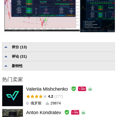
评分 (13)
评论 (31)
描述质量和完整性
5.0
可靠性和可用性
5.0
新特性
用户支持
5.0
热门卖家
Ning lack
#
2026.07.30 09:42
Valeriia Mishchenko
Really excellent metric
4.2
(277)
俄罗斯
29874
Tatyana Yerolskaya
#
2026.07.29 10:53
Great tool for structuring your trading. Atomic Analyst is a real
Anton Kondratev
game changer for me. It provides a clear system: streightforward