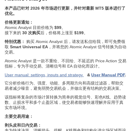
本产品已针对 2026 年市场进行更新，并针对最新 MT5 版本进行了
优化。
价格更新通知：
Atomic Analyst 目前价格为
$99
。
接下来的
30 次购买
后，价格将上涨至
$199
。
特别优惠：
购买 Atomic Analyst 后，请发送私信给我，即可免费领
取
Smart Universal EA
，并将您的 Atomic Analyst 信号转换为自动
交易。
Atomic Analyst 是一款不重绘、不回绘、不延迟的 Price Action 交易
指标，专为手动交易、清晰信号和 EA 自动化而设计。
User manual: settings, inputs and strategy.
&
User Manual PDF
.
它分析价格行为、强度、动能、多周期方向和高级过滤器，帮助交
易者减少噪音，避免弱势交易机会，并做出更有结构的交易决策。
该指标将复杂的市场计算转换为简单的视觉信号、彩色K线、趋势读
数、止损水平和多个止盈区域，使交易者能够快速理解并应用于真
实市场环境。
主要交易用途：
剥头皮和日内交易：
专为快速决策、清晰箭头、提醒、K线颜色和结构化进出场区域而设