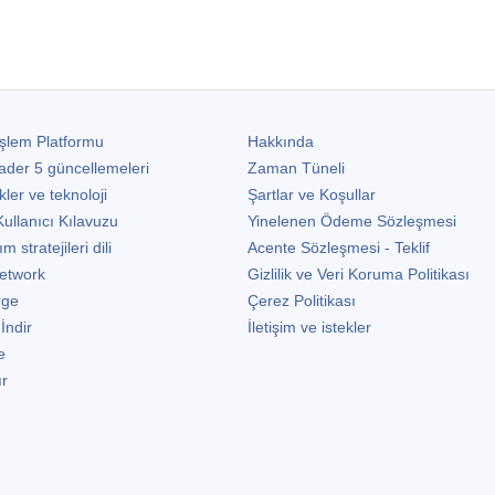
şlem Platformu
Hakkında
ader 5
güncellemeleri
Zaman Tüneli
kler ve teknoloji
Şartlar ve Koşullar
ullanıcı Kılavuzu
Yinelenen Ödeme Sözleşmesi
stratejileri dili
Acente Sözleşmesi - Teklif
etwork
Gizlilik ve Veri Koruma Politikası
rge
Çerez Politikası
 İndir
İletişim ve istekler
e
ır