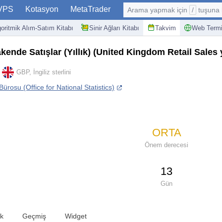
VPS
Kotasyon
MetaTrader
Arama yapmak için
/
tuşuna basın: @
goritmik Alım-Satım Kitabı
Sinir Ağları Kitabı
Takvim
Web Termi
akende Satışlar (Yıllık)
(United Kingdom Retail Sales 
GBP, İngiliz sterlini
 Bürosu (Office for National Statistics)
ORTA
Önem derecesi
13
Gün
ik
Geçmiş
Widget