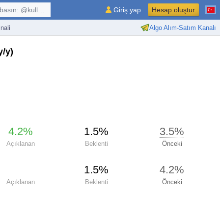
kullanıcı, $sembol, ...
Giriş yap
Hesap oluştur
nali
Algo Alım-Satım Kanalı
y/y)
4.2%
1.5%
3.5%
Açıklanan
Beklenti
Önceki
1.5%
4.2%
Açıklanan
Beklenti
Önceki