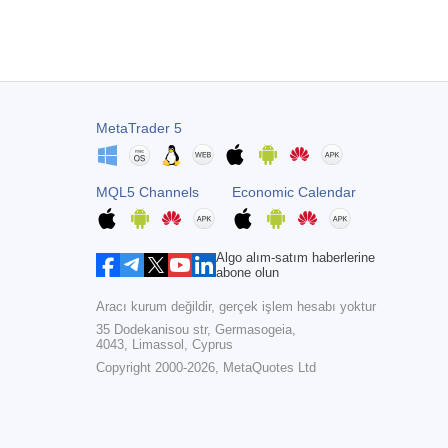
MetaTrader 5
MQL5 Channels
Economic Calendar
Algo alım-satım haberlerine
abone olun
Aracı kurum değildir, gerçek işlem hesabı yoktur
35 Dodekanisou str, Germasogeia,
4043, Limassol, Cyprus
Copyright 2000-2026,
MetaQuotes Ltd