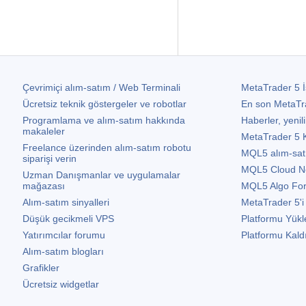
Çevrimiçi alım-satım / Web Terminali
MetaTrader 5
İ
Ücretsiz teknik göstergeler ve robotlar
En son
MetaTr
Programlama ve alım-satım hakkında
Haberler, yenili
makaleler
MetaTrader 5
K
Freelance üzerinden alım-satım robotu
MQL5 alım-satım 
siparişi verin
MQL5 Cloud N
Uzman Danışmanlar ve uygulamalar
mağazası
MQL5 Algo Fo
Alım-satım sinyalleri
MetaTrader 5
'i
Düşük gecikmeli VPS
Platformu Yükl
Yatırımcılar forumu
Platformu Kald
Alım-satım blogları
Grafikler
Ücretsiz widgetlar