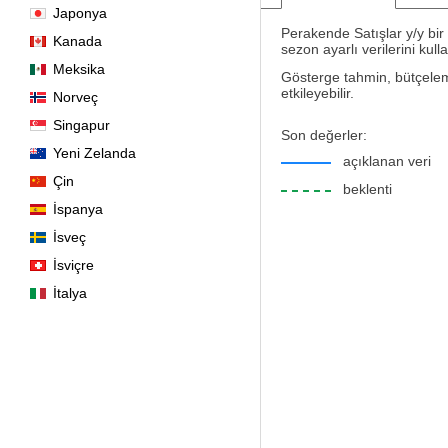
Japonya
Perakende Satışlar y/y bir
Kanada
sezon ayarlı verilerini kulla
Meksika
Gösterge tahmin, bütçeleme 
etkileyebilir.
Norveç
Singapur
Son değerler:
Yeni Zelanda
açıklanan veri
Çin
beklenti
İspanya
İsveç
İsviçre
İtalya