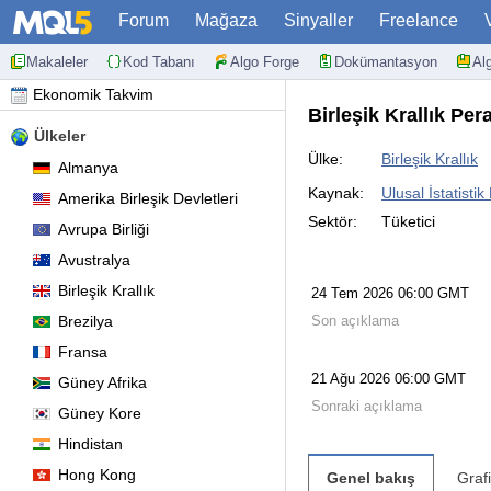
Forum
Mağaza
Sinyaller
Freelance
Makaleler
Kod Tabanı
Algo Forge
Dokümantasyon
Al
Ekonomik Takvim
Birleşik Krallık Per
Ülkeler
Ülke:
Birleşik Krallık
Almanya
Kaynak:
Ulusal İstatistik
Amerika Birleşik Devletleri
Sektör:
Tüketici
Avrupa Birliği
Avustralya
Birleşik Krallık
24 Tem 2026 06:00 GMT
Brezilya
Son açıklama
Fransa
21 Ağu 2026 06:00 GMT
Güney Afrika
Sonraki açıklama
Güney Kore
Hindistan
Hong Kong
Genel bakış
Graf