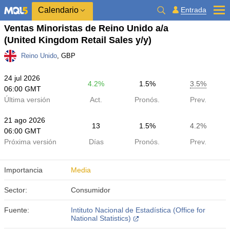
Calendario
Entrada
Ventas Minoristas de Reino Unido a/a
(United Kingdom Retail Sales y/y)
Reino Unido
, GBP
24 jul 2026
4.2%
1.5%
3.5%
06:00 GMT
Última versión
Act.
Pronós.
Prev.
21 ago 2026
13
1.5%
4.2%
06:00 GMT
Próxima versión
Días
Pronós.
Prev.
Importancia
Media
Sector:
Consumidor
Fuente:
Intituto Nacional de Estadística (Office for
National Statistics)