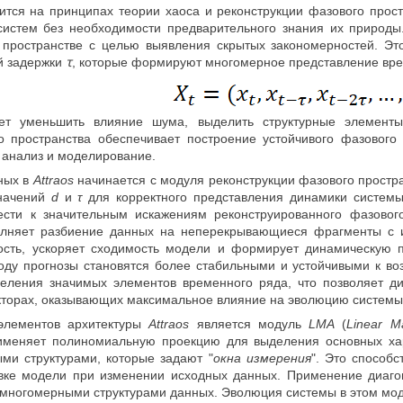
ится на принципах теории хаоса и реконструкции фазового простр
истем без необходимости предварительного знания их природы
пространстве с целью выявления скрытых закономерностей. Эт
й задержки
ꚍ
, которые формируют многомерное представление вре
ет уменьшить влияние шума, выделить структурные элементы
о пространства обеспечивает построение устойчивого фазового
 анализ и моделирование.
ных в
Attraos
начинается с модуля реконструкции фазового простра
значений
d
и
τ
для корректного представления динамики системы.
ести к значительным искажениям реконструированного фазовог
олняет разбиение данных на неперекрывающиеся фрагменты с и
ость, ускоряет сходимость модели и формирует динамическую 
оду прогнозы становятся более стабильными и устойчивыми к в
деления значимых элементов временного ряда, что позволяет 
кторах, оказывающих максимальное влияние на эволюцию системы
элементов архитектуры
Attraos
является модуль
LMA
(
Linear Ma
именяет полиномиальную проекцию для выделения основных хар
ми структурами, которые задают "
окна измерения
". Это способ
вке модели при изменении исходных данных. Применение диаго
 многомерными структурами данных. Эволюция системы в этом м