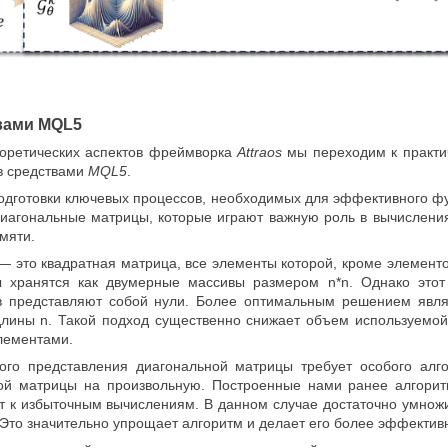
вами MQL5
оретических аспектов фреймворка
Attraos
мы переходим к практич
в средствами
MQL5
.
подготовки ключевых процессов, необходимых для эффективного фу
диагональные матрицы, которые играют важную роль в вычисления
мяти.
— это квадратная матрица, все элементы которой, кроме элементо
ы хранятся как двумерные массивы размером n*n. Однако это
в представляют собой нули. Более оптимальным решением явля
лины n. Такой подход существенно снижает объем используемой
лементами.
ого представления диагональной матрицы требует особого алг
ой матрицы на произвольную. Построенные нами ранее алгори
ит к избыточным вычислениям. В данном случае достаточно умнож
 Это значительно упрощает алгоритм и делает его более эффектив