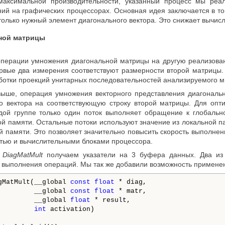
аксимальной производительности, указанный процесс мы ре
ий на графических процессорах. Основная идея заключается в т
только нужный элемент диагонального вектора. Это снижает вычис
ной матрицы
операции умножения диагональной матрицы на другую реализова
ервые два измерения соответствуют размерности второй матрицы.
ботки проекций унитарных последовательностей анализируемого м
выше, операция умножения векторного представления диагональ
о вектора на соответствующую строку второй матрицы. Для оп
дой группе только один поток выполняет обращение к глобальн
ной памяти. Остальные потоки используют значение из локальной 
й памяти. Это позволяет значительно повысить скорость выполнен
тью и вычислительными блоками процессора.
а
DiagMatMult
получаем указатели на 3 буфера данных. Два из 
в выполнения операций. Мы так же добавили возможность применен
gMatMult(__global 
const
float
 * diag,

         __global 
const
float
 * matr,

         __global 
float
 * result,

int
 activation)
