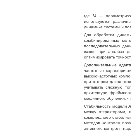
где
M
— параметризов
используются различн
динамике системы и по
Для обработки динам
комбинированных мето
последовательных данн
важно при анализе д
оптимизировать точност
Дополнительные адапти
частотные характерист
высокочастотных компо
при котором длина окн
учитывать сложную то
архитектуре фреймвор
машинного обучения, ч
Стабильность модели
A
между аттракторами, 
комплекс мер стабилиз
методов контроля поз
активного контроля па