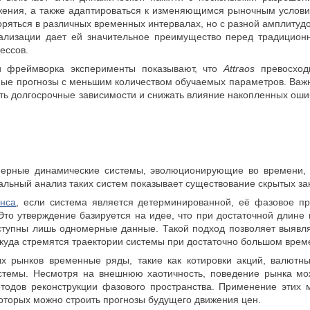
жения, а также адаптироваться к изменяющимся рыночным услови
оряться в различных временных интервалах, но с разной амплитуд
тализации дает ей значительное преимущество перед традицио
ессов.
и фреймворка эксперименты показывают, что
Attraos
превосходи
ные прогнозы с меньшим количеством обучаемых параметров. Важно
ь долгосрочные зависимости и снижать влияние накопленных ошибо
ерные динамические системы, эволюционирующие во времени, м
альный анализ таких систем показывает существование скрытых з
енса
, если система является детерминированной, её фазовое пр
Это утверждение базируется на идее, что при достаточной длин
ступны лишь одномерные данные. Такой подход позволяет выявля
 куда стремятся траектории системы при достаточно большом врем
х рынков временные ряды, такие как котировки акций, валютн
стемы. Несмотря на внешнюю хаотичность, поведение рынка мо
одов реконструкции фазового пространства. Применение этих 
которых можно строить прогнозы будущего движения цен.