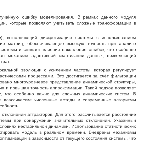
лучайную ошибку моделирования. В рамках данного модуля
ции, которые позволяют учитывать сложные трансформации в
n
), выполняющий дискретизацию системы с использованием
ние матриц, обеспечивающее высокую точность при анализе
системы и снижает влияние накопления ошибок, что особенно
ан механизм адаптивной квантизации данных, позволяющий
трат.
окальной эволюции с усилением частоты, которая регулирует
астическими процессами. Это достигается за счёт фильтрации
зовано многоуровневое представление динамической структуры,
ия и повышая точность аппроксимации. Такой подход позволяет
х, что особенно важно для сложных динамических систем. В
е классические численные методы и современные алгоритмы
собность.
тклонений аттракторов. Для этого рассчитывается расстояние
истемы при обнаружении значительных отклонений. Указанный
словиях нестабильной динамики. Использование статистических
ректировать модель в реальном времени. Внедрены механизмы
птимизации в зависимости от текущего состояния системы, что