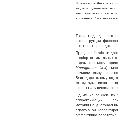
Фреймворк
Attraos
стро
модели динамических с
многомерном фазовом 
вложения
d
и временно
Такой подход позволя
реконструкции фазовог
позволяет проводить её
Процесс обработки дан
подбор оптимальных 
параметры могут прив
Management Unit
) вып
вычислительную сложн
Благодаря такому подх
метод адаптивного вы
акцент на ключевых фа
Одним из важнейших 
аппроксимации. Он пр
матрицы с диагональны
адаптивной корректиро
эффективно работать с