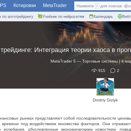
PS
Котировки
MetaTrader
Нажмите
/
для поиска: @use
к по алготрейдингу
Учебник по нейросетям
Календарь
Вебт
 трейдинге: Интеграция теории хаоса в прог
MetaTrader 5
—
Торговые системы
|
4 ма
915
2
Dmitriy Gizlyk
ансовых рынках представляют собой последовательности ценовых
о времени под воздействием множества факторов. Они отражаю
е колебания, обусловленные экономическими новостями, пове