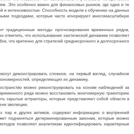
ям. Это особенно важно для финансовых рынков, где одни и те
ой и интенсивностью. Способность модели к обучению на данных
нными подходами, которые часто игнорируют многомасштабную
т традиционные методы прогнозирования временных рядов,
 отметить, что использование хаотической динамики позволяет
к, что критично для стратегий среднесрочного и долгосрочного
огут демонстрировать сложное, на первый взгляд, случайное
акономерностей, определяющих их динамику.
остранство можно реконструировать на основе наблюдений за
е временного ряда можно восстановить многомерную траекторию
ть скрытые аттракторы, которые представляют собой области в
ени эволюции.
ых пар и других активов, содержат информацию о внутренней
жет подчиняться детерминированным законам, которые можно
методов позволяет аналитикам идентифицировать характерные