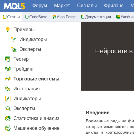
Форум
Маркет
Сигналы
Фриланс
V
Статьи
CodeBase
Algo Forge
Документация
Учебни
Примеры
Индикаторы
Эксперты
Нейросети в
Тестер
Трейдинг
Торговые системы
Интеграция
Индикаторы
Эксперты
Введение
Статистика и анализ
Временные ряды на фин
которые изменяются в
Машинное обучение
циклы и краткосрочны