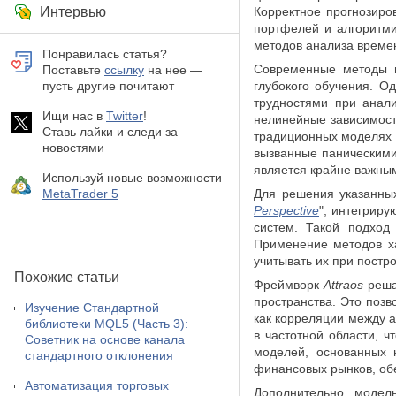
Интервью
Корректное прогнозиро
портфелей и алгоритми
методов анализа времен
Понравилась статья?
Современные методы п
Поставьте
ссылку
на нее —
пусть другие почитают
глубокого обучения. О
трудностями при анал
Ищи нас в
Twitter
!
нелинейные зависимости
Ставь лайки и следи за
традиционных моделях с
новостями
вызванные паническими
является крайне важны
Используй новые возможности
MetaTrader 5
Для решения указанны
Perspective
", интегрир
систем. Такой подход
Применение методов ха
учитывать их при постр
Похожие статьи
Фреймворк
Attraos
реша
пространства. Это поз
Изучение Стандартной
как корреляции между 
библиотеки MQL5 (Часть 3):
в частотной области, 
Советник на основе канала
моделей, основанных
стандартного отклонения
финансовых рынков, об
Автоматизация торговых
Дополнительно, модель