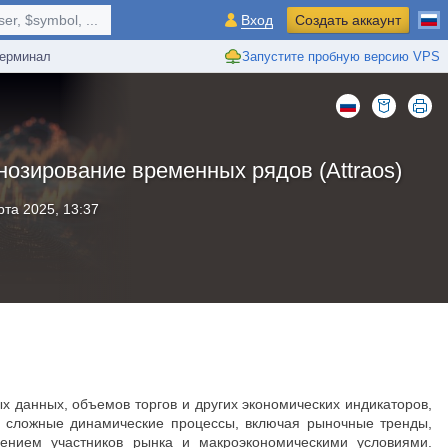
r, $symbol, ...
Вход
Создать аккаунт
ерминал
Запустите пробную версию VPS
нозирование временных рядов (Attraos)
рта 2025, 13:37
 данных, объемов торгов и других экономических индикаторов,
т сложные динамические процессы, включая рыночные тренды,
дением участников рынка и макроэкономическими условиями.