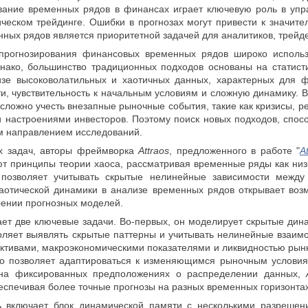
вание временных рядов в финансах играет ключевую роль в упра
ческом трейдинге. Ошибки в прогнозах могут привести к значит
ных рядов является приоритетной задачей для аналитиков, трейд
рогнозирования финансовых временных рядов широко использ
днако, большинство традиционных подходов основаны на статист
изе высоковолатильных и хаотичных данных, характерных для 
, чувствительность к начальным условиям и сложную динамику. В
ложно учесть внезапные рыночные события, такие как кризисы, р
 настроениями инвесторов. Поэтому поиск новых подходов, спос
м направлением исследований.
х задач, авторы фреймворка
Attraos
, предложенного в работе "
A
уют принципы теории хаоса, рассматривая временные ряды как н
 позволяет учитывать скрытые нелинейные зависимости между
отической динамики в анализе временных рядов открывает возм
оении прогнозных моделей.
ет две ключевые задачи. Во-первых, он моделирует скрытые дина
воляет выявлять скрытые паттерны и учитывать нелинейные вза
активами, макроэкономическими показателями и ликвидностью рын
что позволяет адаптироваться к изменяющимся рыночным условия
 на фиксированных предположениях о распределении данных,
еспечивая более точные прогнозы на разных временных горизонтах
 включает блок динамической памяти с несколькими разрешени