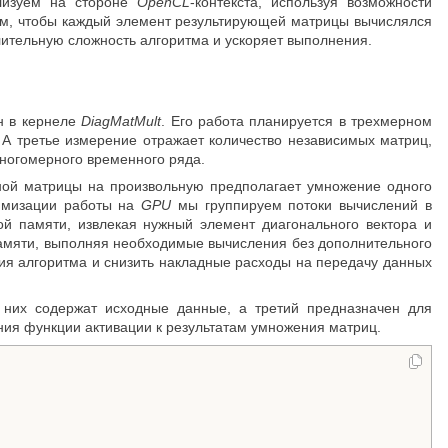
ализуем на стороне
OpenCL
-контекста, используя возможности
ом, чтобы каждый элемент результирующей матрицы вычислялся
лительную сложность алгоритма и ускоряет выполнения.
н в кернеле
DiagMatMult
. Его работа планируется в трехмерном
 А третье измерение отражает количество независимых матриц,
ногомерного временного ряда.
ной матрицы на произвольную предполагает умножение одного
тимизации работы на
GPU
мы группируем потоки вычислений в
ой памяти, извлекая нужный элемент диагонального вектора и
памяти, выполняя необходимые вычисления без дополнительного
ия алгоритма и снизить накладные расходы на передачу данных
них содержат исходные данные, а третий предназначен для
ия функции активации к результатам умножения матриц.