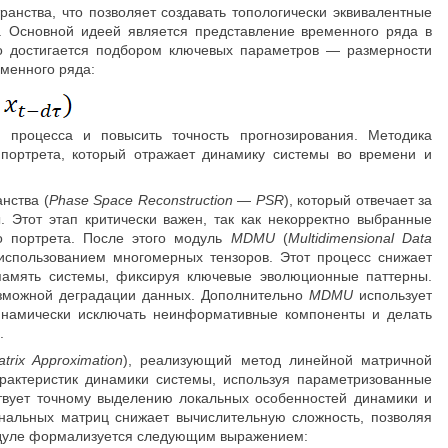
анства, что позволяет создавать топологически эквивалентные
. Основной идеей является представление временного ряда в
о достигается подбором ключевых параметров — размерности
менного ряда:
 процесса и повысить точность прогнозирования. Методика
 портрета, который отражает динамику системы во времени и
нства (
Phase Space Reconstruction
—
PSR
), который отвечает за
 Этот этап критически важен, так как некорректно выбранные
о портрета. После этого модуль
MDMU
(
Multidimensional Data
спользованием многомерных тензоров. Этот процесс снижает
память системы, фиксируя ключевые эволюционные паттерны.
озможной деградации данных. Дополнительно
MDMU
использует
динамически исключать неинформативные компоненты и делать
.
trix Approximation
), реализующий метод линейной матричной
актеристик динамики системы, используя параметризованные
ствует точному выделению локальных особенностей динамики и
нальных матриц снижает вычислительную сложность, позволяя
одуле формализуется следующим выражением: