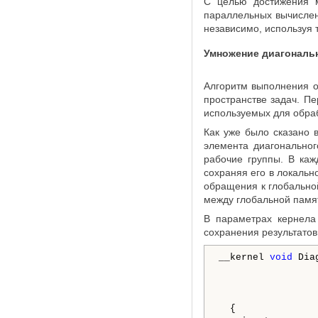
С целью достижения м
параллельных вычислен
независимо, используя 
Умножение диагональ
Алгоритм выполнения 
пространстве задач. П
используемых для обра
Как уже было сказано 
элемента диагональног
рабочие группы. В каж
сохраняя его в локаль
обращения к глобально
между глобальной памя
В параметрах кернел
сохранения результато
__kernel 
void
 Dia
                 
                 
  {
