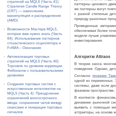
стратегий на MQL5 (Часть 41):
паттерны ценового дви
Стратегия Candle Range Theory
же паттерны могут повт
(CRT) — накопление,
с разной степенью де
манипуляция и распределение
природу рыночных проц
(AMD)
Проведенные авторам
Возможности Мастера MQL5,
обеспечивая более точ
которые вам нужно знать (Часть
модели лучше улавливат
84): Использование паттернов
инвестирования.
стохастического осциллятора и
FrAMA – Окончание
Автоматизация торговых
Алгоритм Attraos
стратегий на MQL5 (Часть 40):
В теории хаоса многом
Торговля по уровням коррекции
поведение. Однако, дет
Фибоначчи с пользовательскими
уровнями
Согласно
теореме Так
одной из переменных. 
Создание торговых систем с
системы, даже если до
искусственным интеллектом на
фазовом пространстве,
MQL5 (Часть 4): Преодоление
В контексте финансовы
ограничений многострочного
динамике рыночной си
ввода, сохранение чатов между
сеансами и генерация торговых
выявить с помощью мет
сигналов
аттракторы, на основе 