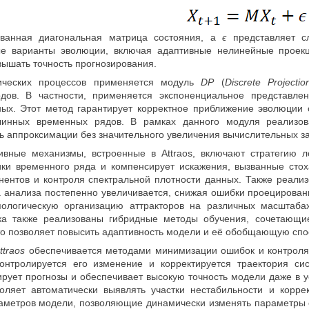
анная диагональная матрица состояния, а
ϵ
представляет с
ые варианты эволюции, включая адаптивные нелинейные проек
вышать точность прогнозирования.
ических процессов применяется модуль
DP
(
Discrete Projectio
дов. В частности, применяется экспоненциальное представле
ых. Этот метод гарантирует корректное приближение эволюции 
линных временных рядов. В рамках данного модуля реализов
ь аппроксимации без значительного увеличения вычислительных за
вные механизмы, встроенные в Attraos, включают стратегию л
ики временного ряда и компенсирует искажения, вызванные стох
нентов и контроля спектральной плотности данных. Также реали
а анализа постепенно увеличивается, снижая ошибки проецирован
пологическую организацию аттракторов на различных масштаба
ка также реализованы гибридные методы обучения, сочетающи
то позволяет повысить адаптивность модели и её обобщающую спо
ttraos
обеспечивается методами минимизации ошибок и контроля о
контролируется его изменение и корректируется траектория с
ирует прогнозы и обеспечивает высокую точность модели даже в у
воляет автоматически выявлять участки нестабильности и кор
раметров модели, позволяющие динамически изменять параметры о