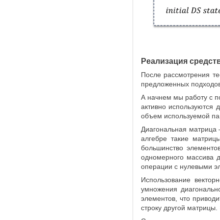
Реализация средст
После рассмотрения те
предложенных подходо
А начнем мы работу с 
активно используются 
объем используемой па
Диагональная матрица 
алгебре такие матриц
большинство элементо
одномерного массива д
операции с нулевыми э
Использование векторн
умножения диагональн
элементов, что привод
строку другой матрицы.