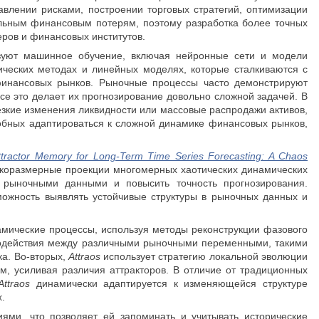
влении рисками, построении торговых стратегий, оптимизации
ельным финансовым потерям, поэтому разработка более точных
еров и финансовых институтов.
уют машинное обучение, включая нейронные сети и модели
ических методах и линейных моделях, которые сталкиваются с
финансовых рынков. Рыночные процессы часто демонстрируют
се это делает их прогнозирование довольно сложной задачей. В
езкие изменения ликвидности или массовые распродажи активов,
обных адаптироваться к сложной динамике финансовых рынков,
ttractor Memory for Long-Term Time Series Forecasting: A Chaos
изкоразмерные проекции многомерных хаотических динамических
 рыночными данными и повысить точность прогнозирования.
ожность выявлять устойчивые структуры в рыночных данных и
мические процессы, используя методы реконструкции фазового
имодействия между различными рыночными переменными, такими
ка. Во-вторых,
Attraos
использует стратегию локальной эволюции
м, усиливая различия аттракторов. В отличие от традиционных
Attraos
динамически адаптируется к изменяющейся структуре
.
ями, что позволяет ей запоминать и учитывать исторические