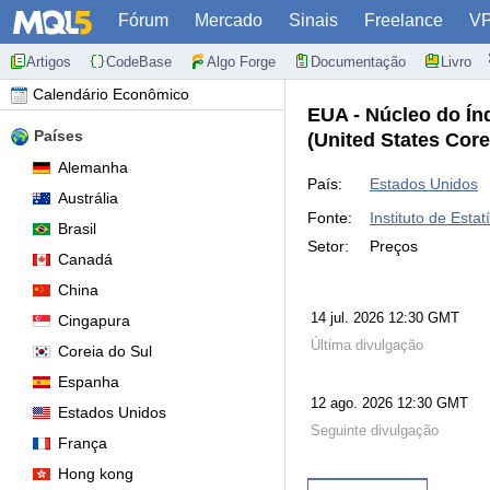
Fórum
Mercado
Sinais
Freelance
V
Artigos
CodeBase
Algo Forge
Documentação
Livro
Calendário Econômico
EUA - Núcleo do Ín
Países
(United States Cor
Alemanha
País:
Estados Unidos
Austrália
Fonte:
Instituto de Estat
Brasil
Setor:
Preços
Canadá
China
14 jul. 2026 12:30 GMT
Cingapura
Última divulgação
Coreia do Sul
Espanha
12 ago. 2026 12:30 GMT
Estados Unidos
Seguinte divulgação
França
Hong kong