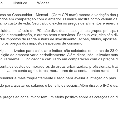
co
Histórico
Widget
eços ao Consumidor - Mensal - (Core CPI m/m) mostra a variação dos 
rios em comparação com o anterior. O índice mostra como variam os p
no custo de vida. Seu cálculo exclui os preços de alimentos e energia,
cluídos no cálculo do IPC, são divididos nos seguintes grupos principais
ão e comunicação, e outros bens e serviços. Por sua vez, eles são div
clui impostos de renda e itens de investimento (ações, títulos, apólice
o os preços dos impostos especiais de consumo.
iços, utilizados para calcular o índice, são coletados em cerca de 23
ição da amostra varia periodicamente. Além disso, são utilizadas son
egularmente. O indicador é calculado em comparação com os preços do 
conta os custos de moradores de áreas urbanizadas: profissionais, tr
o leva em conta agricultores, moradores de assentamentos rurais, milit
sumidor é mais frequentemente usado para avaliar a inflação do país.
do para ajustar os salários e benefícios sociais. Além disso, o IPC é
e preços ao consumidor tem um efeito positivo sobre as cotações do dó