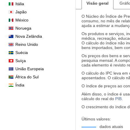
Visão geral
Gráfi
Itália
Japão
O Núcleo do Índice de Pr
México
consumo, no mês de relató
ajuda a estimar a mudança 
Noruega
Os produtos e serviços, in
Nova Zelândia
médica, recreação, educaç
O cálculo do índice não in
Reino Unido
bens importados, bem com
Suécia
Os preços dos bens e serv
pesquisa mensal. A compos
Suíça
cada elemento é revisto r
União Europeia
O cálculo do IPC leva em 
África do Sul
aposentados. O cálculo nã
Índia
O índice de preços ao con
Além disso, o índice é usa
cálculo do real do
PIB
.
O crescimento do índice d
Últimos valores:
dados atuais