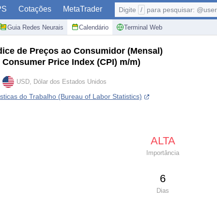
PS
Cotações
MetaTrader
Digite
/
para pesquisar: @user,
Guia Redes Neurais
Calendário
Terminal Web
dice de Preços ao Consumidor (Mensal)
e Consumer Price Index (CPI) m/m)
USD, Dólar dos Estados Unidos
ísticas do Trabalho (Bureau of Labor Statistics)
ALTA
Importância
6
Dias