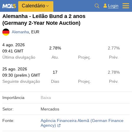
Calendário
Login
Alemanha - Leilão Bund a 2 anos
(Germany 2-Year Note Auction)
Alemanha
, EUR
4 ago. 2026
2.78%
2.77%
09:41 GMT
Última divulgação
Atu.
Projeç.
Prév.
25 ago. 2026
17
2.78%
09:30 (prelim.) GMT
Seguinte divulgação
Dias
Projeç.
Prév.
Importância
Baixa
Setor:
Mercados
Fonte:
Agência Financeira Alemã (German Finance
Agency)