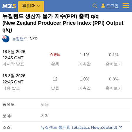
캘린더
로그인
뉴질랜드 생산자 물가 지수(PPI) 출력 q/q
(New Zealand Producer Price Index (PPI) Output
q/q)
뉴질랜드
, NZD
18 5월 2026
0.8%
1.1%
0.1%
22:45 GMT
마지막 발표
활동
예측값
훑어보기
18 8월 2026
12
1.0%
0.8%
22:45 GMT
다음 발표
날들
예측값
훑어보기
중요도
낮음
분야:
가격
소스:
뉴질랜드 통계청 (Statistics New Zealand)