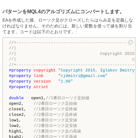
パターンをMQL4のアルゴリズムにコンバートします。
EAを作成した後、ローソク足がクローズしたらはらみ足を定義しな
ければなりません。そのためには、新しい変数を使って値を割り当
てます。コードは以下のとおりです。:
//+-------------------------------------------------
//|                                                 
//|                                  Copyright 2015,
//|                                               cj
//+-------------------------------------------------
#property 
copyright
"Copyright 2015, Iglakov Dmitry.
#property 
link
"cjdmitri@gmail.com"
#property 
version
"1.00"
#property 
strict
double
   open1,
//1番目ローソク足始値
open2,    
//2番目ローソク足始値
close1,   
//1番目ローソク足終値
close2,   
//2番目ローソク足終値
low1,     
//1番目ローソク足安値
low2,     
//2番目ローソク足安値
high1,    
//1番目ローソク足の高値
high2;    
//2番目ローソク足高値