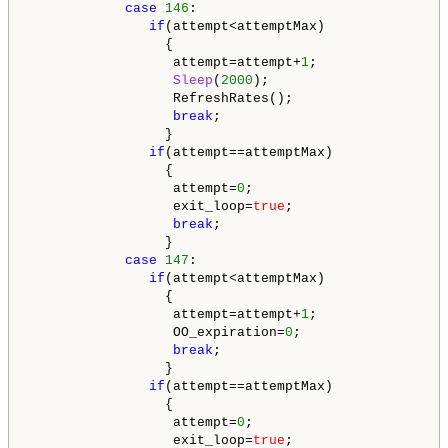
case
146
:

if
(attempt<attemptMax)

                 {

                  attempt=attempt+
1
;

Sleep
(
2000
);

                  RefreshRates();

break
;

                 }

if
(attempt==attemptMax)

                 {

                  attempt=
0
;

                  exit_loop=
true
;

break
;

                 }

case
147
:

if
(attempt<attemptMax)

                 {

                  attempt=attempt+
1
;

                  OO_expiration=
0
;

break
;

                 }

if
(attempt==attemptMax)

                 {

                  attempt=
0
;

                  exit_loop=
true
;
