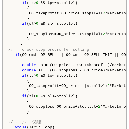
if
(tp>
0
 && tp<=stopllvl)

        {

         OO_takeprofit=OO_price+stopllvl+
2
*MarketInf
        }

if
(sl>
0
 && sl<=stopllvl)

        {

         OO_stoploss=OO_price -(stopllvl+
2
*MarketInf
        }

//--- check stop orders for selling
if
(OO_cmd==OP_SELL || OO_cmd==OP_SELLLIMIT || OO_c
     {

double
 tp = (OO_price - OO_takeprofit)/MarketI
double
 sl = (OO_stoploss - OO_price)/MarketInf
if
(tp>
0
 && tp<=stopllvl)

        {

         OO_takeprofit=OO_price -(stopllvl+
2
*MarketI
        }

if
(sl>
0
 && sl<=stopllvl)

        {

         OO_stoploss=OO_price+stopllvl+
2
*MarketInfo(
        }

//--- ループ処理
while
(!exit_loop)
