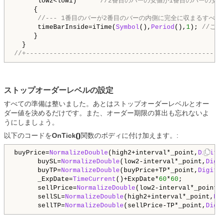
      low2<low1)      
//2番目のバーの安値が1番目のバーの
     {

//--- 1番目のバーが2番目のバーの内側に完全に収まるす
      timeBarInside=iTime(
Symbol
(),
Period
(),
1
); 
//
     }

//+-------------------------------------------------
ストップオーダーレベルの設定
すべての準備は整いました。あとはストップオーダーレベルとオー
ダー値を決めるだけです。また、オーダー期限の算出も忘れないよ
うにしましょう。
以下のコードを
OnTick
()
関数のボディに付け加えます。:
buyPrice=
NormalizeDouble
(high2+interval*_point,
Digit
      buySL=
NormalizeDouble
(low2-interval*_point,
Dig
      buyTP=
NormalizeDouble
(buyPrice+TP*_point,
Digit
      _ExpDate=
TimeCurrent
()+ExpDate*
60
*
60
; 
      
      sellPrice=
NormalizeDouble
(low2-interval*_point
      sellSL=
NormalizeDouble
(high2+interval*_point,
D
      sellTP=
NormalizeDouble
(sellPrice-TP*_point,
Dig