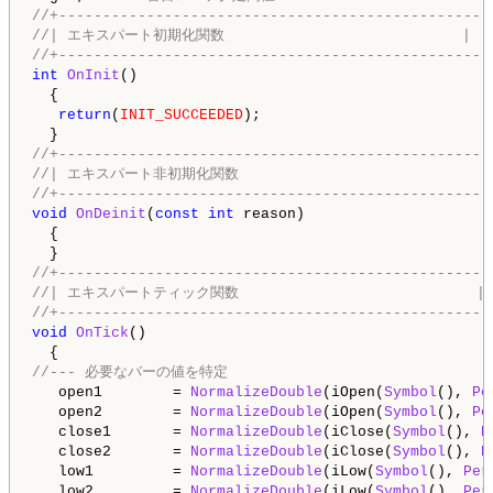
//+-------------------------------------------------
//| エキスパート初期化関数                           |
//+-------------------------------------------------
int
OnInit
()

  {

return
(
INIT_SUCCEEDED
);

//+-------------------------------------------------
//| エキスパート非初期化関数                             
//+-------------------------------------------------
void
OnDeinit
(
const
int
 reason)

  {

//+-------------------------------------------------
//| エキスパートティック関数                           |
//+-------------------------------------------------
void
OnTick
()

//--- 必要なバーの値を特定
   open1        = 
NormalizeDouble
(iOpen(
Symbol
(), 
Pe
   open2        = 
NormalizeDouble
(iOpen(
Symbol
(), 
Pe
   close1       = 
NormalizeDouble
(iClose(
Symbol
(), 
P
   close2       = 
NormalizeDouble
(iClose(
Symbol
(), 
P
   low1         = 
NormalizeDouble
(iLow(
Symbol
(), 
Per
   low2         = 
NormalizeDouble
(iLow(
Symbol
(), 
Per