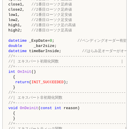
close1,   
//1番目ローソク足終値
close2,   
//2番目ローソク足終値
low1,     
//1番目ローソク足安値
low2,     
//2番目ローソク足安値
high1,    
//1番目ローソク足の高値
high2;    
//2番目ローソク足高値
datetime
 _ExpDate=
0
;          
//ペンディングオーダー有効
double
datetime
 timeBarInside;         
//はらみ足オーダーがオ
//+-------------------------------------------------
//| エキスパート初期化関数                           |
//+-------------------------------------------------
int
OnInit
()

  {

return
(
INIT_SUCCEEDED
);

//+-------------------------------------------------
//| エキスパート非初期化関数                             
//+-------------------------------------------------
void
OnDeinit
(
const
int
 reason)

  {

//+-------------------------------------------------
//| エキスパートティック関数                           |