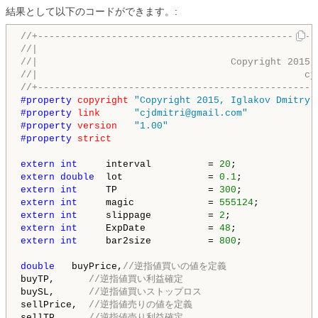
結果として以下のコードができます。:
//+-------------------------------------------------
//|                                                 
//|                                  Copyright 2015,
//|                                               cj
//+-------------------------------------------------
#property 
copyright
"Copyright 2015, Iglakov Dmitry.
#property 
link
"cjdmitri@gmail.com"
#property 
version
"1.00"
#property 
strict
extern
int
     interval          = 
20
;              
extern
double
  lot               = 
0.1
;             
extern
int
     TP                = 
300
;             
extern
int
     magic             = 
555124
;          
extern
int
     slippage          = 
2
;               
extern
int
     ExpDate           = 
48
;              
extern
int
     bar2size          = 
800
;             
double
   buyPrice,
//逆指値買いの値を定義
buyTP,      
//逆指値買い利益確定
buySL,      
//逆指値買いストップロス
sellPrice,  
//逆指値売りの値を定義
sellTP,     
//逆指値売り利益確定