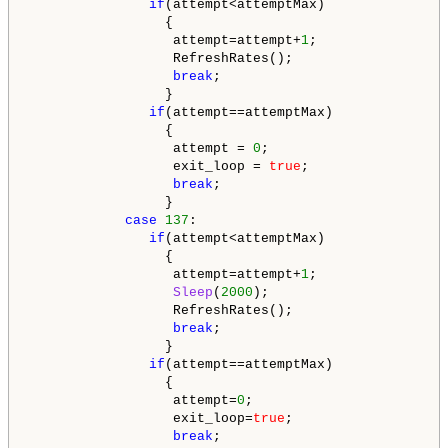
if
(attempt<attemptMax)

                 {

                  attempt=attempt+
1
;                
                  RefreshRates();

break
;                            
                 }

if
(attempt==attemptMax)

                 {

                  attempt = 
0
;                      
                  exit_loop = 
true
;                 
break
;                            
                 }

case
137
:

if
(attempt<attemptMax)

                 {

                  attempt=attempt+
1
;

Sleep
(
2000
);

                  RefreshRates();

break
;

                 }

if
(attempt==attemptMax)

                 {

                  attempt=
0
;

                  exit_loop=
true
;

break
;
