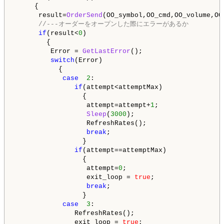
     {

      result=
OrderSend
(OO_symbol,OO_cmd,OO_volume,OO
//---オーダーをオープンした際にエラーがあるか
if
(result<
0
)

        {

         Error = 
GetLastError
();                    
switch
(Error)                              
           {                                        
case
2
:

if
(attempt<attemptMax)

                 {

                  attempt=attempt+
1
;                
Sleep
(
3000
);                      
                  RefreshRates();

break
;                            
                 }

if
(attempt==attemptMax)

                 {

                  attempt=
0
;                        
                  exit_loop = 
true
;                 
break
;                            
                 }

case
3
:

               RefreshRates();

               exit_loop = 
true
;                    