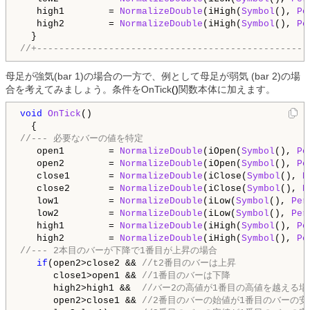
   high1        = 
NormalizeDouble
(iHigh(
Symbol
(), 
Pe
   high2        = 
NormalizeDouble
(iHigh(
Symbol
(), 
Pe
//+-------------------------------------------------
母足が強気(bar 1)の場合の一方で、例として母足が弱気
(bar 2)の場
合を考えてみましょう。条件を
OnTick
()
関数本体に加えます。
void
OnTick
()

//--- 必要なバーの値を特定
   open1        = 
NormalizeDouble
(iOpen(
Symbol
(), 
Pe
   open2        = 
NormalizeDouble
(iOpen(
Symbol
(), 
Pe
   close1       = 
NormalizeDouble
(iClose(
Symbol
(), 
P
   close2       = 
NormalizeDouble
(iClose(
Symbol
(), 
P
   low1         = 
NormalizeDouble
(iLow(
Symbol
(), 
Per
   low2         = 
NormalizeDouble
(iLow(
Symbol
(), 
Per
   high1        = 
NormalizeDouble
(iHigh(
Symbol
(), 
Pe
   high2        = 
NormalizeDouble
(iHigh(
Symbol
(), 
Pe
//--- 2本目のバーが下降で1番目が上昇の場合
if
(open2>close2 && 
//t2番目のバーは上昇
      close1>open1 && 
//1番目のバーは下降
      high2>high1 &&  
//バー2の高値が1番目の高値を越える場
      open2>close1 && 
//2番目のバーの始値が1番目のバーの