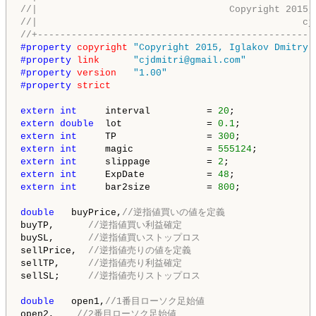
//|                                  Copyright 2015,
//|                                               cj
//+-------------------------------------------------
#property 
copyright
"Copyright 2015, Iglakov Dmitry.
#property 
link
"cjdmitri@gmail.com"
#property 
version
"1.00"
#property 
strict
extern
int
     interval          = 
20
;              
extern
double
  lot               = 
0.1
;             
extern
int
     TP                = 
300
;             
extern
int
     magic             = 
555124
;          
extern
int
     slippage          = 
2
;               
extern
int
     ExpDate           = 
48
;              
extern
int
     bar2size          = 
800
;             
double
   buyPrice,
//逆指値買いの値を定義
buyTP,      
//逆指値買い利益確定
buySL,      
//逆指値買いストップロス
sellPrice,  
//逆指値売りの値を定義
sellTP,     
//逆指値売り利益確定
sellSL;     
//逆指値売りストップロス
double
   open1,
//1番目ローソク足始値
open2,    
//2番目ローソク足始値