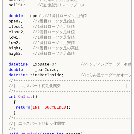
sellSL;     
//逆指値売りストップロス
double
   open1,
//1番目ローソク足始値
open2,    
//2番目ローソク足始値
close1,   
//1番目ローソク足終値
close2,   
//2番目ローソク足終値
low1,     
//1番目ローソク足安値
low2,     
//2番目ローソク足安値
high1,    
//1番目ローソク足の高値
high2;    
//2番目ローソク足高値
datetime
 _ExpDate=
0
;          
//ペンディングオーダー有効
double
datetime
 timeBarInside;       
//はらみ足オーダーがオープ
//+-------------------------------------------------
//| エキスパート初期化関数                           |
//+-------------------------------------------------
int
OnInit
()

  {

return
(
INIT_SUCCEEDED
);

//+-------------------------------------------------
//| エキスパート非初期化関数                             
//+-------------------------------------------------