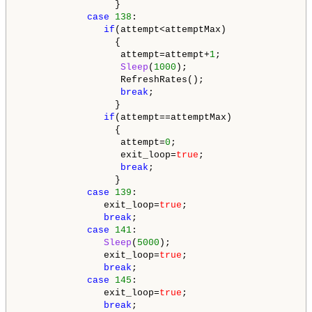
                 }

case
138
:

if
(attempt<attemptMax)

                 {

                  attempt=attempt+
1
;

Sleep
(
1000
);

                  RefreshRates();

break
;

                 }

if
(attempt==attemptMax)

                 {

                  attempt=
0
;

                  exit_loop=
true
;

break
;

                 }

case
139
:

               exit_loop=
true
;

break
;

case
141
:

Sleep
(
5000
);

               exit_loop=
true
;

break
;

case
145
:

               exit_loop=
true
;

break
;
