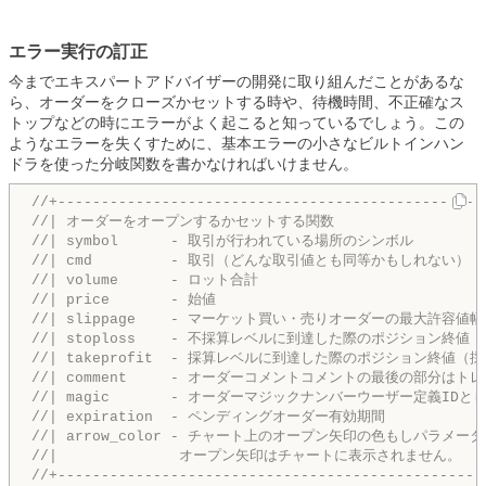
エラー実行の訂正
今までエキスパートアドバイザーの開発に取り組んだことがあるな
ら、オーダーをクローズかセットする時や、待機時間、不正確なス
トップなどの時にエラーがよく起こると知っているでしょう。この
ようなエラーを失くすために、基本エラーの小さなビルトインハン
ドラを使った分岐関数を書かなければいけません。
//+-------------------------------------------------
//| オーダーをオープンするかセットする関数                        
//| symbol      - 取引が行われている場所のシンボル              
//| cmd         - 取引（どんな取引値とも同等かもしれない）         
//| volume      - ロット合計                            
//| price       - 始値                               
//| slippage    - マーケット買い・売りオーダーの最大許容値幅       
//| stoploss    - 不採算レベルに到達した際のポジション終値（不採算レ
//| takeprofit  - 採算レベルに到達した際のポジション終値（採算レベル
//| comment     - オーダーコメントコメントの最後の部分はトレードサ
//| magic       - オーダーマジックナンバーウーザー定義IDとして使われま
//| expiration  - ペンディングオーダー有効期間                
//| arrow_color - チャート上のオープン矢印の色もしパラメータがないか
//|              オープン矢印はチャートに表示されません。          
//+-------------------------------------------------