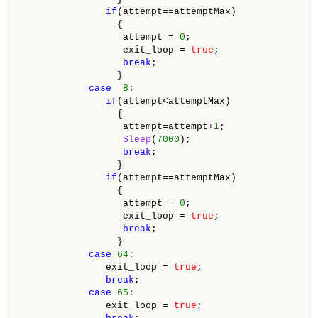
if
(attempt==attemptMax)

                 {

                  attempt = 
0
;                      
                  exit_loop = 
true
;                 
break
;                            
                 }

case
8
:

if
(attempt<attemptMax)

                 {

                  attempt=attempt+
1
;                
Sleep
(
7000
);                      
break
;                            
                 }

if
(attempt==attemptMax)

                 {

                  attempt = 
0
;                      
                  exit_loop = 
true
;                 
break
;                            
                 }

case
64
:

               exit_loop = 
true
;                    
break
;                               
case
65
:

               exit_loop = 
true
;                    