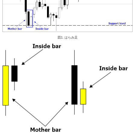
図1. はらみ足