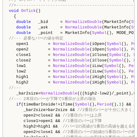
//+-------------------------------------------------
void
OnTick
()

  {

double
   _bid     = 
NormalizeDouble
(MarketInfo(
Sy
double
   _ask     = 
NormalizeDouble
(MarketInfo(
Sy
double
   _point   = MarketInfo(
Symbol
//--- 必要なバーの値を特定
   open1        = 
NormalizeDouble
(iOpen(
Symbol
(), 
Pe
   open2        = 
NormalizeDouble
(iOpen(
Symbol
(), 
Pe
   close1       = 
NormalizeDouble
(iClose(
Symbol
(), 
P
   close2       = 
NormalizeDouble
(iClose(
Symbol
(), 
P
   low1         = 
NormalizeDouble
(iLow(
Symbol
(), 
Per
   low2         = 
NormalizeDouble
(iLow(
Symbol
(), 
Per
   high1        = 
NormalizeDouble
(iHigh(
Symbol
(), 
Pe
   high2        = 
NormalizeDouble
(iHigh(
Symbol
(), 
Pe
//---
   _bar2size=
NormalizeDouble
(((high2-low2)/_point),
0
//--- 2本目のバーが下降で1番目が上昇の場合
if
(timeBarInside!=iTime(
Symbol
(),
Period
(),
1
) && 
      _bar2size>bar2size && 
//2番目のバーが十分に大きく
      open2>close2 && 
//2番目のバーは上昇
      close1>open1 && 
//1番目のバーは下降
      high2>high1 &&  
//バー2の高値が1番目の高値を越える場
      open2>close1 && 
//2番目のバーの始値が1番目のバーの