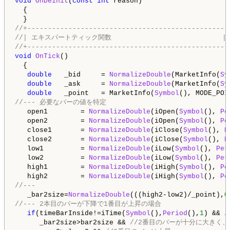
void
OnDeinit
(
const
int
 reason)

  {

//+-------------------------------------------------
//| エキスパートティック関数                           |
//+-------------------------------------------------
void
OnTick
()

  {

double
   _bid     = 
NormalizeDouble
(MarketInfo(
Sy
double
   _ask     = 
NormalizeDouble
(MarketInfo(
Sy
double
   _point   = MarketInfo(
Symbol
//--- 必要なバーの値を特定
   open1        = 
NormalizeDouble
(iOpen(
Symbol
(), 
Pe
   open2        = 
NormalizeDouble
(iOpen(
Symbol
(), 
Pe
   close1       = 
NormalizeDouble
(iClose(
Symbol
(), 
P
   close2       = 
NormalizeDouble
(iClose(
Symbol
(), 
P
   low1         = 
NormalizeDouble
(iLow(
Symbol
(), 
Per
   low2         = 
NormalizeDouble
(iLow(
Symbol
(), 
Per
   high1        = 
NormalizeDouble
(iHigh(
Symbol
(), 
Pe
   high2        = 
NormalizeDouble
(iHigh(
Symbol
(), 
Pe
//---
   _bar2size=
NormalizeDouble
(((high2-low2)/_point),
0
//--- 2本目のバーが下降で1番目が上昇の場合
if
(timeBarInside!=iTime(
Symbol
(),
Period
(),
1
) && 
      _bar2size>bar2size && 
//2番目のバーが十分に大きく