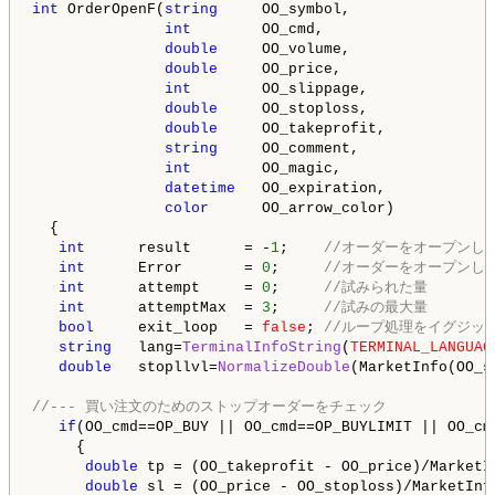
int
 OrderOpenF(
string
     OO_symbol,

int
        OO_cmd,

double
     OO_volume,

double
     OO_price,

int
        OO_slippage,

double
     OO_stoploss,

double
     OO_takeprofit,

string
     OO_comment,

int
        OO_magic,

datetime
   OO_expiration,

color
      OO_arrow_color)

  {

int
      result      = -
1
;    
//オーダーをオープンし
int
      Error       = 
0
;     
//オーダーをオープンし
int
      attempt     = 
0
;     
//試みられた量
int
      attemptMax  = 
3
;     
//試みの最大量
bool
     exit_loop   = 
false
; 
//ループ処理をイグジッ
string
   lang=
TerminalInfoString
(
TERMINAL_LANGUAG
double
   stopllvl=
NormalizeDouble
(MarketInfo(OO_s
//--- 買い注文のためのストップオーダーをチェック
if
(OO_cmd==OP_BUY || OO_cmd==OP_BUYLIMIT || OO_cmd
     {

double
 tp = (OO_takeprofit - OO_price)/MarketI
double
 sl = (OO_price - OO_stoploss)/MarketInf