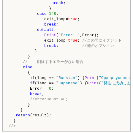
break
;

                 }

case
148
:

               exit_loop=
true
;

break
;

default
:

Print
(
"Error: "
,Error);

               exit_loop=
true
; 
//この間にイグジット
break
;          
//他のオプション
           }

        }

//--- 削除するエラーがない場合
else
        {

if
(lang == 
"Russian"
) {
Print
(
"Ордер успешно
if
(lang == 
"Japanese"
) {
Print
(
"発注に成功しま
         Error = 
0
;                                
break
;                                    
//errorCount =0;                     
        }

     }

return
(result);

//+-------------------------------------------------