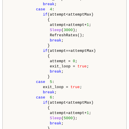
break
;                               
case
4
:

if
(attempt<attemptMax)

                 {

                  attempt=attempt+
1
;                
Sleep
(
3000
);                      
                  RefreshRates();

break
;                            
                 }

if
(attempt==attemptMax)

                 {

                  attempt = 
0
;                      
                  exit_loop = 
true
;                 
break
;                            
                 }

case
5
:

               exit_loop = 
true
;                    
break
;                               
case
6
:

if
(attempt<attemptMax)

                 {

                  attempt=attempt+
1
;                
Sleep
(
5000
);                      
break
;                            
                 }
