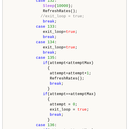
case
132
:

Sleep
(
10000
);                        
               RefreshRates();                      
//exit_loop = true;                
break
;                               
case
133
:

               exit_loop=
true
;                      
break
;                               
case
134
:

               exit_loop=
true
;                      
break
;                               
case
135
:

if
(attempt<attemptMax)

                 {

                  attempt=attempt+
1
;                
                  RefreshRates();

break
;                            
                 }

if
(attempt==attemptMax)

                 {

                  attempt = 
0
;                      
                  exit_loop = 
true
;                 
break
;                            
                 }

case
136
:
