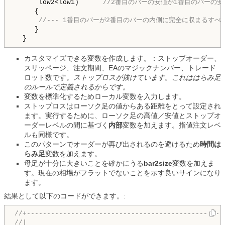
      low2<low1)      
//2番目のバーの安値が1番目のバーの
     {

//--- 1番目のバーが2番目のバーの内側に完全に収まるす
     }

  }
カスタマイズできる変数を作成します。：ストップオーダー、
スリッページ、注文期間、EAのマジックナンバー、トレード
ロット数です。
ストップロスが抜けています。これははらみ足
のルールで定義されるからです。
変数を標準化するためローカル変数を入力します。
ストップロスはローソク足の値からある距離をとって設定され
ます。実行するために、ローソク足の高値／安値とストップオ
ーダーレベルの間に基づく
内部
変数を加えます。指値注文レベ
ルも同様です。
このパターンでオーダーが再び出されるのを避けるため
時間は
らみ足
変数を加えます。
母足が十分に大きいことを確かにうる
bar2size
変数を加えま
す。現在の相場がフラットでないことを示す良いサインになり
ます。
結果として以下のコードができます。:
//+-------------------------------------------------
//|                                                 