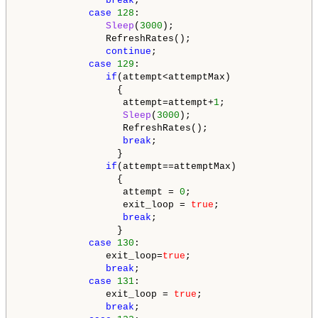
break
;                               
case
128
:

Sleep
(
3000
);

               RefreshRates();

continue
;                            
case
129
:

if
(attempt<attemptMax)

                 {

                  attempt=attempt+
1
;                
Sleep
(
3000
);                      
                  RefreshRates();

break
;                            
                 }

if
(attempt==attemptMax)

                 {

                  attempt = 
0
;                      
                  exit_loop = 
true
;                 
break
;                            
                 }

case
130
:

               exit_loop=
true
;                      
break
;

case
131
:

               exit_loop = 
true
;                    
break
;                               