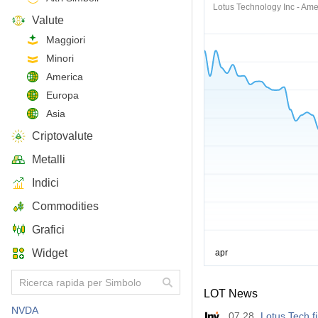
Lotus Technology Inc - Am
Valute
Maggiori
Minori
America
Europa
Asia
Criptovalute
Metalli
Indici
Commodities
Grafici
Widget
LOT News
NVDA
07.28
Lotus Tech 