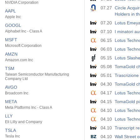
NVIDIA Corporation
07.27
Circle Acqui
AAPL
Holders in t
Apple Inc
07.20
Lotus Emeya s
GOOGL
Alphabet Inc - Class A
07.10
I minatori au
MSFT
06.15
Lotus Techno
Microsoft Corporation
06.03
Lotus Techno
AMZN
05.15
Lotus Slashe
Amazon.com Inc
05.08
TomaGold chi
TSM
Taiwan Semiconductor Manufacturing
05.01
Trascrizione
Company Ltd
04.30
TomaGold chi
AVGO
04.17
Lotus Techn
Broadcom Inc
META
04.15
TomaGold pian
Meta Platforms Inc - Class A
04.10
Lotus Techno
LLY
04.10
Lotus Techno
Eli Lilly and Company
04.10
Transcript re
TSLA
Tesla Inc
04.10
Wall Street 