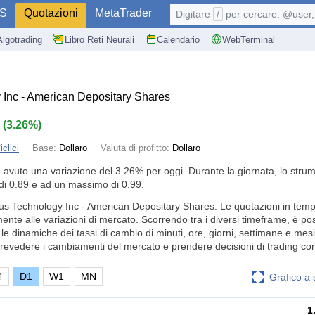
S
Quotazioni
MetaTrader
Digitare
/
per cercare: @user, 
Algotrading
Libro Reti Neurali
Calendario
WebTerminal
 Inc - American Depositary Shares
3
(
3.26%
)
clici
Base:
Dollaro
Valuta di profitto:
Dollaro
a avuto una variazione del
3.26%
per oggi. Durante la giornata, lo stru
i 0.89 e ad un massimo di 0.99.
tus Technology Inc - American Depositary Shares. Le quotazioni in temp
nte alle variazioni di mercato. Scorrendo tra i diversi timeframe, è pos
e dinamiche dei tassi di cambio di minuti, ore, giorni, settimane e mesi.
revedere i cambiamenti del mercato e prendere decisioni di trading co
4
D1
W1
MN
Grafico a
1