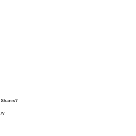
y Shares?
ary