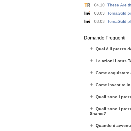
04.10
These Are th
03.03
TomaGold pia
03.03
TomaGold pla
Domande Frequenti
Qual è il prezzo 
Le azioni Lotus 
Come acquistare 
Come investire in
Quali sono i prez
Quali sono i prez
Shares?
Quando è avvenut