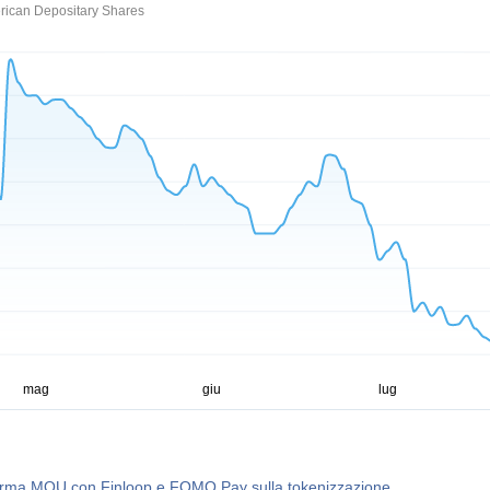
erican Depositary Shares
firma MOU con Finloop e FOMO Pay sulla tokenizzazione