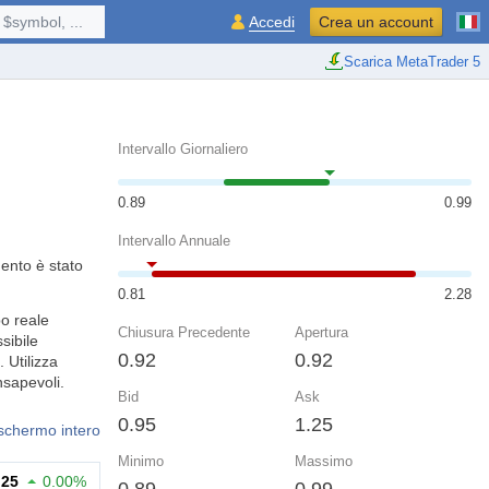
$symbol, ...
Accedi
Crea un account
Scarica MetaTrader 5
Intervallo Giornaliero
0.89
0.99
Intervallo Annuale
mento è stato
0.81
2.28
o reale
Chiusura Precedente
Apertura
sibile
0.92
0.92
 Utilizza
nsapevoli.
Bid
Ask
0.95
1.25
 schermo intero
Minimo
Massimo
.25
0.00%