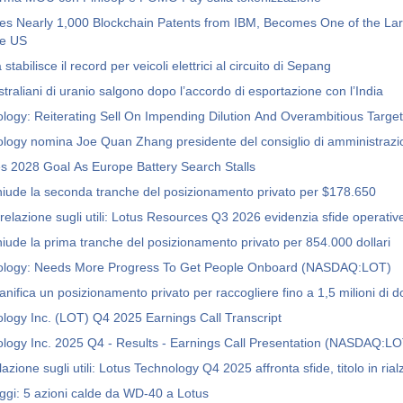
res Nearly 1,000 Blockchain Patents from IBM, Becomes One of the Lar
he US
tabilisce il record per veicoli elettrici al circuito di Sepang
straliani di uranio salgono dopo l’accordo di esportazione con l’India
logy: Reiterating Sell On Impending Dilution And Overambitious Targe
logy nomina Joe Quan Zhang presidente del consiglio di amministrazi
s 2028 Goal As Europe Battery Search Stalls
ude la seconda tranche del posizionamento privato per $178.650
 relazione sugli utili: Lotus Resources Q3 2026 evidenzia sfide operativ
ude la prima tranche del posizionamento privato per 854.000 dollari
ology: Needs More Progress To Get People Onboard (NASDAQ:LOT)
ifica un posizionamento privato per raccogliere fino a 1,5 milioni di do
logy Inc. (LOT) Q4 2025 Earnings Call Transcript
logy Inc. 2025 Q4 - Results - Earnings Call Presentation (NASDAQ:L
lazione sugli utili: Lotus Technology Q4 2025 affronta sfide, titolo in rial
oggi: 5 azioni calde da WD-40 a Lotus