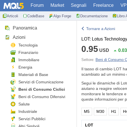
Forum
Market
Segnali
Freelance
VP
Articoli
CodeBase
Algo Forge
Documentazione
Libro 
Panoramica
Tornare a Azioni
Azioni
LOT: Lotus Technology
Tecnologia
0.95
USD
0.0
Finanziario
Immobiliare
Settore:
Beni di Consumo Ci
Energia
Il tasso di cambio LOT h
scambiato ad un minimo d
Materiali di Base
Servizi di Comunicazione
Segui le dinamiche di Lo
aiutano a reagire veloceme
Beni di Consumo Ciclici
monitorare le tendenze e l
Beni di Consumo Difensivi
queste informazioni per p
Salute
Industriale
M5
M30
H1
H
Servizi Pubblici
LOT
Altri Simboli