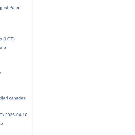
gest Patent
ts (LOT)
one
e
llari canadesi
OT) 2026-04-10
zo