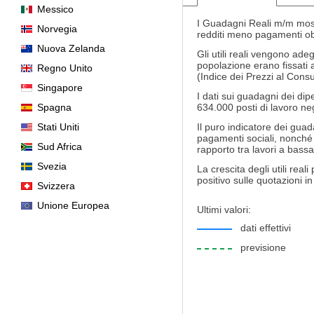
Messico
I Guadagni Reali m/m mostra
Norvegia
redditi meno pagamenti obbl
Nuova Zelanda
Gli utili reali vengono ade
popolazione erano fissati a
Regno Unito
(Indice dei Prezzi al Cons
Singapore
I dati sui guadagni dei di
Spagna
634.000 posti di lavoro negl
Stati Uniti
Il puro indicatore dei guad
pagamenti sociali, nonché d
Sud Africa
rapporto tra lavori a bassa
Svezia
La crescita degli utili rea
positivo sulle quotazioni in 
Svizzera
Unione Europea
Ultimi valori:
dati effettivi
previsione