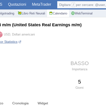
S
Quotazioni
MetaTrader
Digitare
/
per cercare: @user, 
Algotrading
Libro Reti Neurali
Calendario
WebTerminal
iti m/m
(United States Real Earnings m/m)
USD, Dollari americani
r Statistics
BASSO
Importanza
5
Giorni
ico
Cronologia
Widget