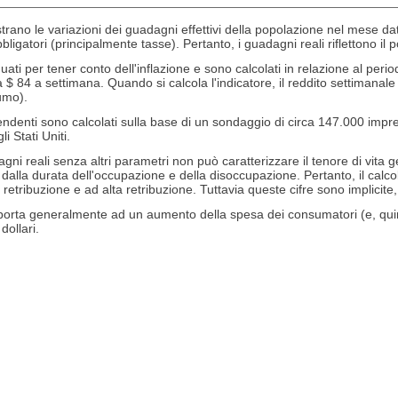
no le variazioni dei guadagni effettivi della popolazione nel mese dato 
igatori (principalmente tasse). Pertanto, i guadagni reali riflettono il 
guati per tener conto dell'inflazione e sono calcolati in relazione al peri
 $ 84 a settimana. Quando si calcola l'indicatore, il reddito settimanal
umo).
pendenti sono calcolati sulla base di un sondaggio di circa 147.000 impr
i Stati Uniti.
agni reali senza altri parametri non può caratterizzare il tenore di vita g
alla durata dell'occupazione e della disoccupazione. Pertanto, il calcolo 
 retribuzione e ad alta retribuzione. Tuttavia queste cifre sono implicite
li porta generalmente ad un aumento della spesa dei consumatori (e, quind
dollari.