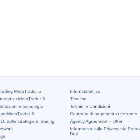
trading
MetaTrader 5
Informazioni su
amenti su
MetaTrader 5
Timeline
entazioni e tecnologia
Termini e Condizioni
 per
MetaTrader 5
Contratto di pagamento ricorrente
5 delle strategie di trading
Agency Agreement – Offer
etwork
Informativa sulla Privacy e la Prote
Dati
rge