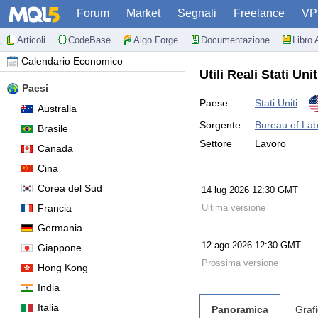
Forum
Market
Segnali
Freelance
VP
Articoli
CodeBase
Algo Forge
Documentazione
Libro 
Calendario Economico
Utili Reali Stati Un
Paesi
Paese:
Stati Uniti
Australia
Sorgente:
Bureau of Labo
Brasile
Settore
Lavoro
Canada
Cina
Corea del Sud
14 lug 2026 12:30 GMT
Francia
Ultima versione
Germania
12 ago 2026 12:30 GMT
Giappone
Prossima versione
Hong Kong
India
Italia
Panoramica
Graf