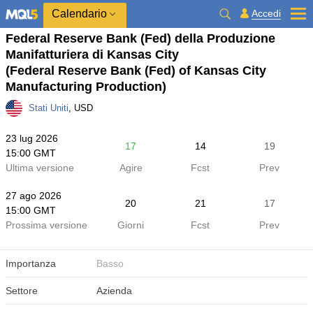
Calendario
Accedi
Federal Reserve Bank (Fed) della Produzione
Manifatturiera di Kansas City
(Federal Reserve Bank (Fed) of Kansas City
Manufacturing Production)
Stati Uniti
, USD
23 lug 2026
17
14
19
15:00 GMT
Ultima versione
Agire
Fcst
Prev
27 ago 2026
20
21
17
15:00 GMT
Prossima versione
Giorni
Fcst
Prev
Importanza
Basso
Settore
Azienda