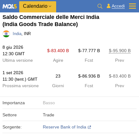
Calendario
Accedi
Saldo Commerciale delle Merci India
(India Goods Trade Balance)
India
, INR
8 giu 2026
$​-83.400 B
$​-77.777 B
$​-95.900 B
12:30 GMT
Ultima versione
Agire
Fcst
Prev
1 set 2026
23
$​-86.936 B
$​-83.400 B
11:30 (tent.) GMT
Prossima versione
Giorni
Fcst
Prev
Importanza
Basso
Settore
Trade
Sorgente:
Reserve Bank of India