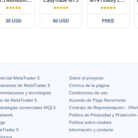
MT5 Monitoring Heartbeat
EasyTrade MT5
MT4 History Loader
30 USD
60 USD
FREE
#
13 18:15
l and it is recommended to all traders, especially with the new features
 features added in future: 1. daily and maximum draw-down limits, if re
 as your sustained involvement, greetings, Paul
ercial MetaTrader 5
Sobre el proyecto
izaciones de
MetaTrader 5
Crónica de la página
 del desarrollador
Alain Verleyen
#
2025.05.13 20:19
ementaciones y tecnologías
Condiciones de uso
our feedback Paul, it's highly appreciated. We will consider your sugge
io de MetaTrader 5
Acuerdo de Pago Recurrente
strategias comerciales MQL5
Contrato de Representación - Ofer
etwork
Política de Privacidad y Protección
rge
Política sobre cookies
aTrader 5
Información y contacto
taforma