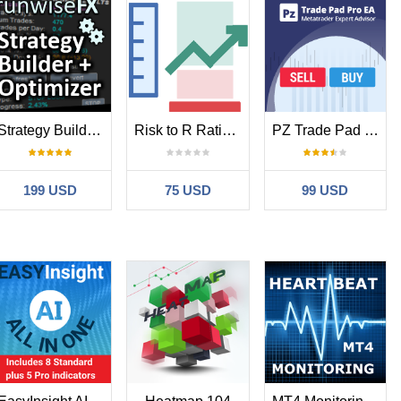
Strategy Builder plus Optimizer by RunwiseFX MT4
Risk to R Ratio Manager
PZ Trade Pad Pro MT4
199 USD
75 USD
99 USD