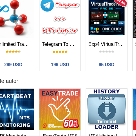
 y MT5 en el Mercado MQL5.
nts – Herramientas de calidad para traders serios.
Unlimited Trade Copier Pro
Telegram To MT4 Copier
Exp4 VirtualTradePad PRO SE for MT4
299 USD
199 USD
65 USD
te autor