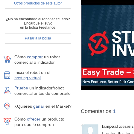
Otros productos de este autor
de tu mano.
Trailing basado en ce
Registro de operacion
¿No ha encontrado el robot adecuado?
Cierres programados: 
Encargue el suyo
en la bolsa Freelance.
del fin de semana.
Interfaz personalizabl
Pasar a la bolsa
⸻
Cómo
comprar
un robot
Funciones clave (Versión 
comercial o indicador
Número mágico y eti
Opciones de tamaño
Inicia el robot en el
Trailing stop por ce
hosting virtual
Objetivo de benefici
Cierre automático 
Pruebe
un indicador/robot
importantes.
comercial antes de comprarlo
Confirmación en el 
Botón de captura de
¿Quieres
ganar
en el Market?
Vista previa interact
Comentarios
1
Panel de estado cla
Cómo
ofrecer
un producto
para que lo compren
lampaal
2025.05.
⸻
I rented this too