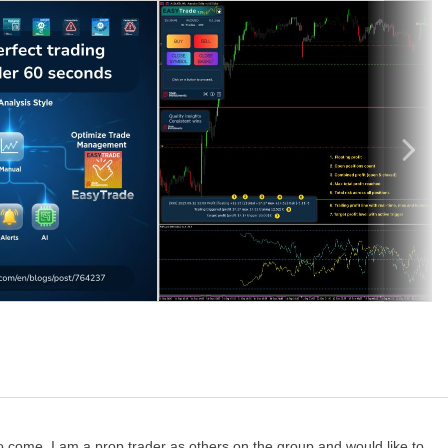
os parciales al alcanzar objetivos, ideal para posiciones agrupadas.
al para diarios, seguimiento y análisis de rendimiento.
osiciones abiertas. Perfecto para salidas al final del día o antes
 el diseño del panel a tu pantalla y preferencias.
ia usando comentarios personalizados para análisis y seguimiento.
tu SL y porcentaje de capital.
por ejemplo, bloquear $5 cuando se alcancen $10).
efinido (por ejemplo, cierre automático al llegar a $20).
 y hora establecida – útil antes del fin de semana o eventos
acción de cierre.
 para diarios.
n potencial antes de abrir una operación.
g y objetivo de beneficios en tiempo real.
 to come. I am a prop trader as others on the group and would like to