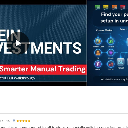
sta: supervisa las ganancias de múltiples operaciones. Asegura benefici
es: cada operación puede capturarse como una captura de pantalla, ide
configura una fecha y hora específica para cerrar automáticamente las p
e: ordena y dimensiona los botones, ajusta los estilos de línea y adapta
1.0)
quetas de estrategia:
separa fácilmente las operaciones por estrateg
 de lote:
usa volumen fijo o dimensionamiento basado en riesgo según 
sta:
asegura ganancias una vez alcanzado un objetivo personalizable (
o por cesta:
cierra todas las operaciones al alcanzar un beneficio pred
programado:
cierra todas las operaciones automáticamente en una fecha
panel:
evita cierres accidentales con avisos de confirmación para cada 
 pantalla integrado:
captura y guarda tu gráfico al instante – perfecto
iva de riesgo:
consulta la distancia de tu SL, valor por pip y exposició
ro:
conoce tu riesgo total, beneficio/pérdida en vivo, activador de trailin
#
13 18:15
l and it is recommended to all traders, especially with the new features