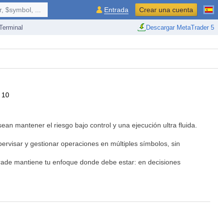
 $symbol, ...
Entrada
Crear una cuenta
erminal
Descargar MetaTrader 5
10
an mantener el riesgo bajo control y una ejecución ultra fluida.
ervisar y gestionar operaciones en múltiples símbolos, sin
rade mantiene tu enfoque donde debe estar: en decisiones
centaje. Información de riesgo y beneficio en tiempo real al alcance