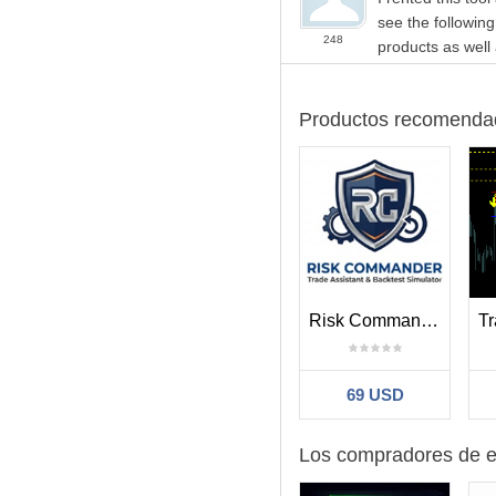
see the following
Actualizaciones futuras 
248
Soporte para órdenes
products as well
Trailing stop por oper
Integración con calen
Alertas personalizabl
Productos recomenda
Estamos desarrollando Easy
⸻
Diseñado para traders q
Quieren un flujo de t
Prefieren gestionar 
Valoran el aprendiza
Risk Commander
Necesitan seguimiento
Operan configuracione
69 USD
⸻
Comienza a operar con má
Los compradores de e
Easy Trade simplifica tus de