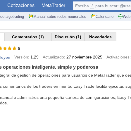
S
Cotizaciones
MetaTrader
Escriba
/
para buscar: @user,
de algotrading
Manual sobre redes neuronales
Calendario
WebT
Comentarios (1)
Discusión (1)
Novedades
5
Versión:
1.29
Actualizado:
27 noviembre 2025
Activaciones:
rleyen
e operaciones inteligente, simple y poderosa
ntegral de gestión de operaciones para usuarios de MetaTrader que dese
 comentarios de los traders en mente, Easy Trade facilita ejecutar, sup
.
manual o administres una pequeña cartera de configuraciones, Easy T
idos.
?
ecisa: opera con volumen fijo o define tu riesgo por operación como por