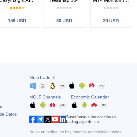
EasyInsight AIO MT4
Heatmap 104
MT4 Monitoring Heartbeat
159 USD
30 USD
30 USD
 to come. I am a prop trader as others on the group and would like to
ached all trades to be closed. @ Stein: Thank you for your excellent
MetaTrader 5
MQL5 Channels
Economic Calendar
stion of course.
ta
 de Datos
Suscríbase a las noticias de
trading algorítmico
No es un bróker, no hay cuentas comerciales reales