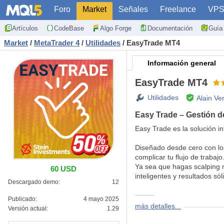
Foro
Market
Señales
Freelance
VP
Artículos
CodeBase
Algo Forge
Documentación
Guía 
Market
/
MetaTrader 4
/
Utilidades
/
EasyTrade MT4
Información general
EasyTrade MT4
Utilidades
Alain Ve
Easy Trade – Gestión d
Easy Trade es la solución i
Diseñado desde cero con los
complicar tu flujo de trabajo
Ya sea que hagas scalping 
60 USD
inteligentes y resultados sól
Descargado demo:
12
⸻
Publicado:
4 mayo 2025
más detalles...
Versión actual:
1.29
¿Por qué usar Easy Trade
Gestión de riesgos pr