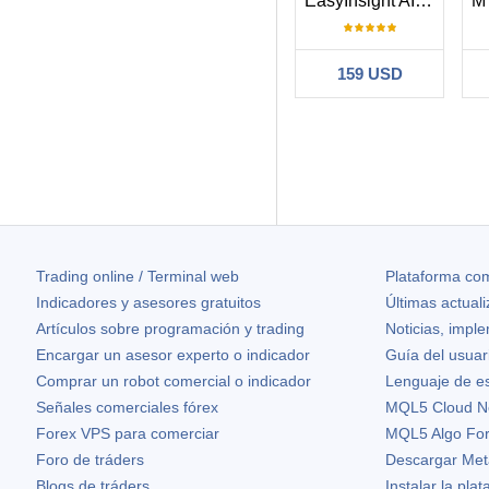
EasyInsight AIO MT5
159 USD
Filtro:
lampaal
2025.05.
I rented this too
see the following
248
products as well
Trading online / Terminal web
Plataforma com
Indicadores y asesores gratuitos
Últimas actual
Respuesta
Artículos sobre programación y trading
Noticias, impl
Thanks for y
Encargar un asesor experto o indicador
Guía del usuar
Comprar un robot comercial o indicador
Lenguaje de e
54893
Señales comerciales fórex
MQL5 Cloud N
Forex VPS para comerciar
MQL5 Algo Fo
Foro de tráders
Descargar Met
Blogs de tráders
Instalar la pla