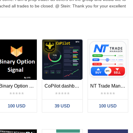
ached all trades to be closed. @ Stein: Thank you for your excellent
enes una idea o sugerencia? Escríbenos – te escuchamos.
icamente
Binary Option Signal
CoPilot dashboard MT4
NT Trade Manager Panel MT4
100 USD
39 USD
100 USD