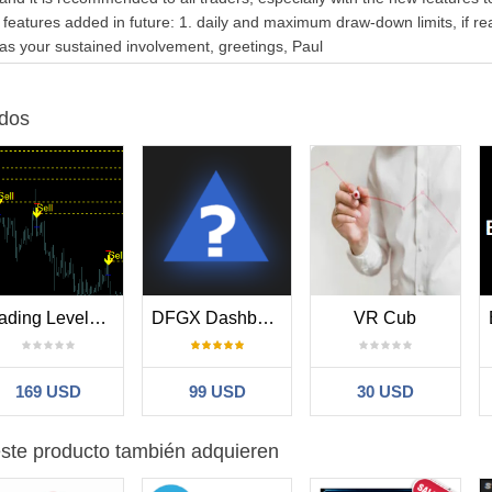
 features added in future: 1. daily and maximum draw-down limits, if re
(próximamente)
 pendientes
 as your sustained involvement, greetings, Paul
ación
dario de noticias automatizado
es
dos
 Trade activamente según las necesidades reales de los traders. ¿Ti
ue…
rabajo de gestión de operaciones rápido y ordenado
operaciones manualmente con herramientas más inteligentes
je mediante diario y desean guardar capturas de operaciones automát
Trading Levels Indicator
DFGX Dashboard
VR Cub
 de riesgo en vivo en múltiples símbolos
s de corto plazo y necesitan ejecución + seguimiento rápido
169 USD
99 USD
30 USD
s inteligencia hoy
ste producto también adquieren
cisiones, rastrea tu riesgo y mejora tu confianza al operar.