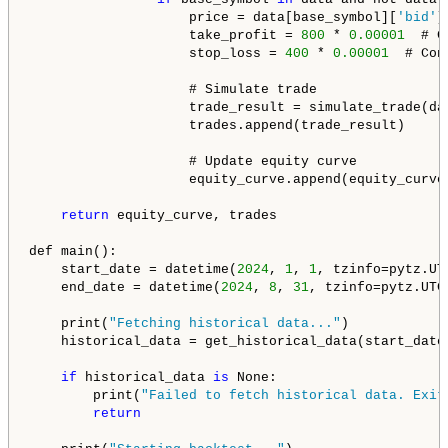
                    price = data[base_symbol][
'bid'
]
                    take_profit = 
800
 * 
0.00001
  # C
                    stop_loss = 
400
 * 
0.00001
  # Con
                    # Simulate trade

                    trade_result = simulate_trade(da
                    trades.append(trade_result)

                    # Update equity curve

                    equity_curve.append(equity_curve
return
 equity_curve, trades

def main():

    start_date = datetime(
2024
, 
1
, 
1
, tzinfo=pytz.UTC
    end_date = datetime(
2024
, 
8
, 
31
, tzinfo=pytz.UTC
    print(
"Fetching historical data..."
)

    historical_data = get_historical_data(start_date,
if
 historical_data 
is
 None:

        print(
"Failed to fetch historical data. Exit
return