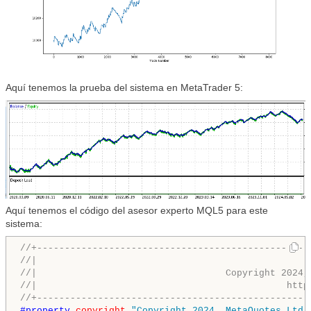
Aquí tenemos la prueba del sistema en MetaTrader 5:
Aquí tenemos el código del asesor experto MQL5 para este
sistema:
//+-------------------------------------------------
//|                                                 
//|                                  Copyright 2024,
//|                                             http
//+-------------------------------------------------
#property 
copyright
"Copyright 2024, MetaQuotes Ltd.