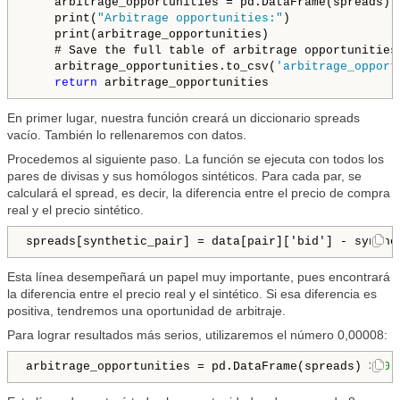
    arbitrage_opportunities = pd.DataFrame(spreads) 
    print(
"Arbitrage opportunities:"
)

    print(arbitrage_opportunities)

    # Save the full table of arbitrage opportunities 
    arbitrage_opportunities.to_csv(
'arbitrage_opport
return
 arbitrage_opportunities
En primer lugar, nuestra función creará un diccionario spreads
vacío. También lo rellenaremos con datos.
Procedemos al siguiente paso. La función se ejecuta con todos los
pares de divisas y sus homólogos sintéticos. Para cada par, se
calculará el spread, es decir, la diferencia entre el precio de compra
real y el precio sintético.
spreads[synthetic_pair] = data[pair]['bid'] - synthe
Esta línea desempeñará un papel muy importante, pues encontrará
la diferencia entre el precio real y el sintético. Si esa diferencia es
positiva, tendremos una oportunidad de arbitraje.
Para lograr resultados más serios, utilizaremos el número 0,00008:
arbitrage_opportunities = pd.DataFrame(spreads) > 
0.