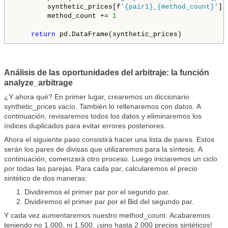
        synthetic_prices[f
'{pair1}_{method_count}'
] 
        method_count += 
1
return
 pd.DataFrame(synthetic_prices)
Análisis de las oportunidades del arbitraje: la función
analyze_arbitrage
¿Y ahora qué? En primer lugar, crearemos un diccionario
synthetic_prices vacío. También lo rellenaremos con datos. A
continuación, revisaremos todos los datos y eliminaremos los
índices duplicados para evitar errores posteriores.
Ahora el siguiente paso consistirá hacer una lista de pares. Estos
serán los pares de divisas que utilizaremos para la síntesis. A
continuación, comenzará otro proceso. Luego iniciaremos un ciclo
por todas las parejas. Para cada par, calcularemos el precio
sintético de dos maneras:
Dividiremos el primer par por el segundo par.
Dividiremos el primer par por el Bid del segundo par.
Y cada vez aumentaremos nuestro method_count. Acabaremos
teniendo no 1.000, ni 1.500, ¡sino hasta 2.000 precios sintéticos!