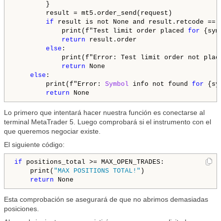
        }

        result = mt5.order_send(request)

if
 result is not None and result.retcode == 
            print(f"Test limit order placed 
for
 {sym
return
 result.order

else
:

            print(f"Error: Test limit order not plac
return
 None

else
:

        print(f"Error: 
Symbol
 info not found 
for
 {sy
return
 None
Lo primero que intentará hacer nuestra función es conectarse al
terminal MetaTrader 5. Luego comprobará si el instrumento con el
que queremos negociar existe.
El siguiente código:
if
 positions_total >= MAX_OPEN_TRADES:

    print(
"MAX POSITIONS TOTAL!"
)

return
 None
Esta comprobación se asegurará de que no abrimos demasiadas
posiciones.