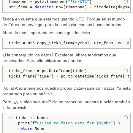
timezone = pytz.timezone(
"Etc/UTC"
)

utc_from = 
datetime
.now(timezone) - timedelta(days=
1
Tenga en cuenta que estamos usando UTC. Porque en el mundo
de Fórex no hay lugar para la confusión con los husos horarios.
Ahora lo más importante es conseguir los ticks:
ticks = mt5.copy_ticks_from(symbol, utc_from, count,
¿Ha conseguido los datos? Excelente. Ahora tendremos que
procesarlos. Para ello utilizaremos pandas:
ticks_frame = pd.DataFrame(ticks)

ticks_frame['time'] = pd.to_datetime(ticks_frame['ti
¡Voilà! Ahora tenemos nuestro propio DataFrame con datos. Ya está
preparado para su análisis.
Pero, ¿y si algo sale mal? No se preocupe, nuestra función también
lo ha previsto:
if
 ticks 
is
 None:

    print(f
"Failed to fetch data for {symbol}"
)

return
 None