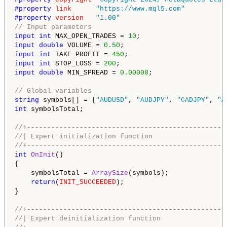
#property 
link
"https://www.mql5.com"
#property 
version
"1.00"
// Input parameters
input
int
 MAX_OPEN_TRADES = 
10
input
double
 VOLUME = 
0.50
input
int
 TAKE_PROFIT = 
450
input
int
 STOP_LOSS = 
200
input
double
 MIN_SPREAD = 
0.00008
;

// Global variables
string
 symbols[] = {
"AUDUSD"
, 
"AUDJPY"
, 
"CADJPY"
, 
"A
int
 symbolsTotal;

//+-------------------------------------------------
//| Expert initialization function                  
//+-------------------------------------------------
int
OnInit
()

{

    symbolsTotal = 
ArraySize
(symbols);

return
(
INIT_SUCCEEDED
);

}

//+-------------------------------------------------
//| Expert deinitialization function                