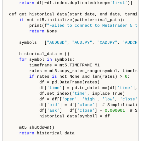
return
 df[~df.index.duplicated(keep=
'first'
)]

def get_historical_data(start_date, end_date, termina
if
 not mt5.initialize(path=terminal_path):

        print(f
"Failed to connect to MetaTrader 5 te
return
 None

    symbols = [
"AUDUSD"
, 
"AUDJPY"
, 
"CADJPY"
, 
"AUDCHF
    historical_data = {}

for
 symbol 
in
 symbols:

        timeframe = mt5.TIMEFRAME_M1

        rates = mt5.copy_rates_range(symbol, timefram
if
 rates 
is
 not None and len(rates) > 
0
:

            df = pd.DataFrame(rates)

            df[
'time'
] = pd.to_datetime(df[
'time'
], 
            df.set_index(
'time'
, inplace=True)

            df = df[[
'open'
, 
'high'
, 
'low'
, 
'close'
]]
            df[
'bid'
] = df[
'close'
]  # Simplificatio
            df[
'ask'
] = df[
'close'
] + 
0.000001
  # Si
            historical_data[symbol] = df

    mt5.shutdown()

return
 historical_data
