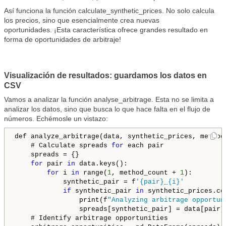
Así funciona la función calculate_synthetic_prices. No solo calcula
los precios, sino que esencialmente crea nuevas
oportunidades. ¡Esta característica ofrece grandes resultado en
forma de oportunidades de arbitraje!
Visualización de resultados: guardamos los datos en
CSV
Vamos a analizar la función analyse_arbitrage. Esta no se limita a
analizar los datos, sino que busca lo que hace falta en el flujo de
números. Echémosle un vistazo:
def analyze_arbitrage(data, synthetic_prices, method_
    # Calculate spreads 
for
 each pair

    spreads = {}

for
 pair 
in
 data.keys():

for
 i 
in
 range(
1
, method_count + 
1
):

            synthetic_pair = f
'{pair}_{i}'
if
 synthetic_pair 
in
 synthetic_prices.col
                print(f
"Analyzing arbitrage opportun
                spreads[synthetic_pair] = data[pair]
    # Identify arbitrage opportunities
