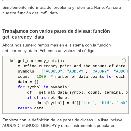
Simplemente informará del problema y retornará None. Así será
nuestra función get_mt5_data.
Trabajamos con varios pares de divisas: función
get_currency_data
Ahora nos sumergiremos más en el sistema con la función
get_currency_data. Echemos un vistazo al código:
def get_currency_data():

    # Define currency pairs and the amount of data

    symbols = [
"AUDUSD"
, 
"AUDJPY"
, 
"CADJPY"
, 
"AUDCHF
    count = 
1000
  # number of data points 
for
 each c
    data = {}

for
 symbol 
in
 symbols:

        df = get_mt5_data(symbol, count, terminal_pat
if
 df 
is
 not None:

            data[symbol] = df[[
'time'
, 
'bid'
, 
'ask'
]
return
 data
Empieza con la definición de los pares de divisas. La lista incluye
AUDUSD, EURUSD, GBPJPY y otros instrumentos populares.