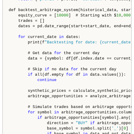
def backtest_arbitrage_system(historical_data, start_
    equity_curve = [
10000
]  # Starting with $
10
,
000
    trades = []

    dates = pd.date_range(start=start_date, end=end_
for
 current_date 
in
 dates:

        print(f
"Backtesting for date: {current_date.
        # Get data 
for
 the current day

        data = {symbol: df[df.index.date == current_
        # Skip 
if
 no data 
for
 the current day

if
 all(df.empty 
for
 df 
in
 data.values()):

continue
        synthetic_prices = calculate_synthetic_prices
        arbitrage_opportunities = analyze_arbitrage(d
        # Simulate trades based on arbitrage opportun
for
 symbol 
in
 arbitrage_opportunities.columns
if
 arbitrage_opportunities[symbol].any():
                direction = 
"BUY"
if
 arbitrage_oppor
                base_symbol = symbol.split(
'_'
)[
0
]

if
 base_symbol 
in
 data and not data[