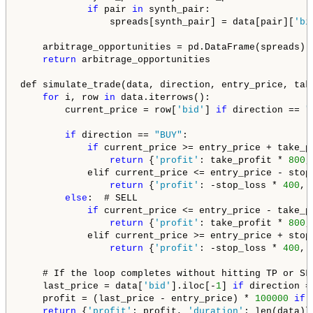
if
 pair 
in
 synth_pair:

                spreads[synth_pair] = data[pair][
'bi
    arbitrage_opportunities = pd.DataFrame(spreads) 
return
 arbitrage_opportunities

def simulate_trade(data, direction, entry_price, take
for
 i, row 
in
 data.iterrows():

        current_price = row[
'bid'
] 
if
 direction == 
"
if
 direction == 
"BUY"
:

if
 current_price >= entry_price + take_pr
return
 {
'profit'
: take_profit * 
800
,
            elif current_price <= entry_price - stop_
return
 {
'profit'
: -stop_loss * 
400
, 
else
:  # SELL

if
 current_price <= entry_price - take_pr
return
 {
'profit'
: take_profit * 
800
,
            elif current_price >= entry_price + stop_
return
 {
'profit'
: -stop_loss * 
400
, 
    # If the loop completes without hitting TP or SL,
    last_price = data[
'bid'
].iloc[-
1
] 
if
 direction =
    profit = (last_price - entry_price) * 
100000
if
 
return
 {
'profit'
: profit, 
'duration'
: len(data)}
