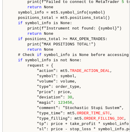
        print(f"Failed to connect to MetaTrader 
5
 te
return
 None

    symbol_info = mt5.symbol_info(symbol)

    positions_total = mt5.positions_total()

if
 symbol_info is None:

        print(f"Instrument not found: {symbol}")

return
 None

if
 positions_total >= MAX_OPEN_TRADES:

        print("MAX POSITIONS TOTAL!")

return
 None

    # Check 
if
 symbol_info is None before accessing i
if
 symbol_info is not None:

        request = {

            "action": mt5.
TRADE_ACTION_DEAL
,

            "symbol": symbol,

            "volume": volume,

            "type": order_type,

            "price": price,

            "deviation": 
30
,

            "magic": 
123456
,

            "comment": "Stochastic Stupi Sustem",

            "type_time": mt5.
ORDER_TIME_GTC
,

            "type_filling": mt5.
ORDER_FILLING_IOC
,

            "tp": price + take_profit * symbol_info.
            "sl": price - stop_loss * symbol_info.po