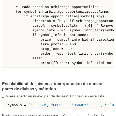
    # Trade based on arbitrage opportunities

    for symbol in arbitrage_opportunities.columns:

        if arbitrage_opportunities[symbol].any():

            direction = "BUY" if arbitrage_opportuni
            symbol = symbol.split('_')[0]  # Remove t
            symbol_info = mt5.symbol_info_tick(symbol
            if symbol_info is not None:

                price = symbol_info.bid if direction 
                take_profit = 450

                stop_loss = 200

                order = open_test_limit_order(symbol
            else:

Escalabilidad del sistema: incorporación de nuevos
pares de divisas y métodos
¿Quiere añadir un nuevo par de divisas? Póngalo en esta lista:
symbols = [
"EURUSD"
, 
"GBPUSD"
, 
"USDJPY"
, ... , 
"YOUR
El sistema ya conoce el nuevo par.
¿Y los nuevos métodos de