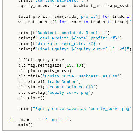
    print(
"Starting backtest..."
)

    equity_curve, trades = backtest_arbitrage_system
    total_profit = sum(trade[
'profit'
] 
for
 trade 
in
 
    win_rate = sum(
1
for
 trade 
in
 trades 
if
 trade[
'p
    print(f
"Backtest completed. Results:"
)

    print(f
"Total Profit: ${total_profit:.2f}"
)

    print(f
"Win Rate: {win_rate:.2%}"
)

    print(f
"Final Equity: ${equity_curve[-1]:.2f}"
)

    # Plot equity curve

    plt.figure(figsize=(
15
, 
10
))

    plt.plot(equity_curve)

    plt.title(
'Equity Curve: Backtest Results'
)

    plt.xlabel(
'Trade Number'
)

    plt.ylabel(
'Account Balance ($)'
)

    plt.savefig(
'equity_curve.png'
)

    plt.close()

    print(
"Equity curve saved as 'equity_curve.png'.
if
 __name__ == 
"__main__"
:

    main()