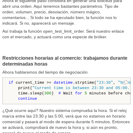
Ahora el siguiente paso consistirá en generar una solicitud para
abrir una orden. Aquí tenemos bastantes parámetros. Tipo de
orden, volumen, precio, desviación, número mágico,
comentarios... Si todo se ha ejecutado bien, la función nos lo
indicará. Si no, aparecerá un mensaje.
Así trabaja la función open_test_limit_order. Será nuestro enlace
con el mercado, y actuará como una especie de bróker.
Restricciones horarias al comercio: trabajamos durante
determinadas horas
Ahora hablaremos del tiempo de negociación.
if
 current_time >= 
datetime
.strptime(
"23:30"
, 
"%H:%M
    print(
"Current time is between 23:30 and 05:00. 
    time.sleep(
300
)  
# 
Wait 
for
5
 minutes before chec
continue
¿Qué ocurre aquí? Nuestro sistema comprueba la hora. Si el reloj
marca entre las 23:30 y las 5:00, verá que no estamos en horario
comercial y pasará al modo de espera durante 5 minutos. Entonces
se activará, comprobará de nuevo la hora y, si aún es pronto,