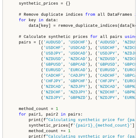
    synthetic_prices = {}

    # Remove duplicate indices 
from
 all DataFrames 
i
for
 key 
in
 data:

        data[key] = remove_duplicate_indices(data[key
    # Calculate synthetic prices 
for
 all pairs 
using
    pairs = [(
'AUDUSD'
, 
'USDCHF'
), (
'AUDUSD'
, 
'NZDUS
             (
'USDCHF'
, 
'USDCAD'
), (
'USDCHF'
, 
'NZDCH
             (
'USDJPY'
, 
'USDCAD'
), (
'USDJPY'
, 
'NZDJP
             (
'NZDUSD'
, 
'NZDCAD'
), (
'NZDUSD'
, 
'NZDCH
             (
'GBPUSD'
, 
'GBPCAD'
), (
'GBPUSD'
, 
'GBPCH
             (
'EURUSD'
, 
'EURCAD'
), (
'EURUSD'
, 
'EURCH
             (
'CADCHF'
, 
'CADJPY'
), (
'CADCHF'
, 
'GBPCA
             (
'CHFJPY'
, 
'GBPCHF'
), (
'CHFJPY'
, 
'EURCH
             (
'NZDCAD'
, 
'NZDJPY'
), (
'NZDCAD'
, 
'GBPNZ
             (
'NZDCHF'
, 
'NZDJPY'
), (
'NZDCHF'
, 
'GBPNZ
             (
'NZDJPY'
, 
'GBPNZD'
), (
'NZDJPY'
, 
'EURNZ
    method_count = 
1
for
 pair1, pair2 
in
 pairs:

        print(f
"Calculating synthetic price for {pai
        synthetic_prices[f
'{pair1}_{method_count}'
] 
        method_count += 
1
        print(f
"Calculating synthetic price for {pai