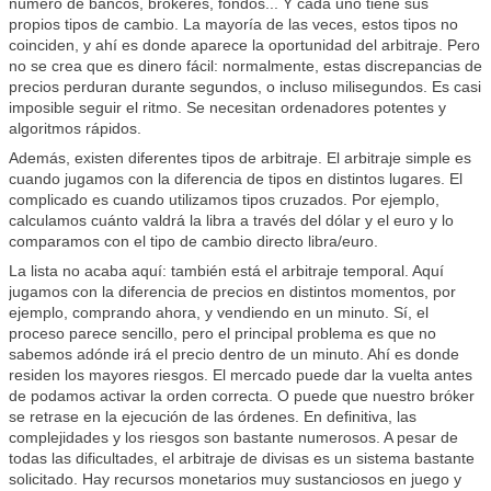
número de bancos, brókeres, fondos... Y cada uno tiene sus
propios tipos de cambio. La mayoría de las veces, estos tipos no
coinciden, y ahí es donde aparece la oportunidad del arbitraje. Pero
no se crea que es dinero fácil: normalmente, estas discrepancias de
precios perduran durante segundos, o incluso milisegundos. Es casi
imposible seguir el ritmo. Se necesitan ordenadores potentes y
algoritmos rápidos.
Además, existen diferentes tipos de arbitraje. El arbitraje simple es
cuando jugamos con la diferencia de tipos en distintos lugares. El
complicado es cuando utilizamos tipos cruzados. Por ejemplo,
calculamos cuánto valdrá la libra a través del dólar y el euro y lo
comparamos con el tipo de cambio directo libra/euro.
La lista no acaba aquí: también está el arbitraje temporal. Aquí
jugamos con la diferencia de precios en distintos momentos, por
ejemplo, comprando ahora, y vendiendo en un minuto. Sí, el
proceso parece sencillo, pero el principal problema es que no
sabemos adónde irá el precio dentro de un minuto. Ahí es donde
residen los mayores riesgos. El mercado puede dar la vuelta antes
de podamos activar la orden correcta. O puede que nuestro bróker
se retrase en la ejecución de las órdenes. En definitiva, las
complejidades y los riesgos son bastante numerosos. A pesar de
todas las dificultades, el arbitraje de divisas es un sistema bastante
solicitado. Hay recursos monetarios muy sustanciosos en juego y