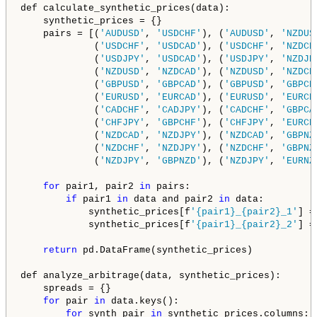
def calculate_synthetic_prices(data):

    synthetic_prices = {}

    pairs = [(
'AUDUSD'
, 
'USDCHF'
), (
'AUDUSD'
, 
'NZDUS
             (
'USDCHF'
, 
'USDCAD'
), (
'USDCHF'
, 
'NZDCH
             (
'USDJPY'
, 
'USDCAD'
), (
'USDJPY'
, 
'NZDJP
             (
'NZDUSD'
, 
'NZDCAD'
), (
'NZDUSD'
, 
'NZDCH
             (
'GBPUSD'
, 
'GBPCAD'
), (
'GBPUSD'
, 
'GBPCH
             (
'EURUSD'
, 
'EURCAD'
), (
'EURUSD'
, 
'EURCH
             (
'CADCHF'
, 
'CADJPY'
), (
'CADCHF'
, 
'GBPCA
             (
'CHFJPY'
, 
'GBPCHF'
), (
'CHFJPY'
, 
'EURCH
             (
'NZDCAD'
, 
'NZDJPY'
), (
'NZDCAD'
, 
'GBPNZ
             (
'NZDCHF'
, 
'NZDJPY'
), (
'NZDCHF'
, 
'GBPNZ
             (
'NZDJPY'
, 
'GBPNZD'
), (
'NZDJPY'
, 
'EURNZ
for
 pair1, pair2 
in
 pairs:

if
 pair1 
in
 data and pair2 
in
 data:

            synthetic_prices[f
'{pair1}_{pair2}_1'
] =
            synthetic_prices[f
'{pair1}_{pair2}_2'
] =
return
 pd.DataFrame(synthetic_prices)

def analyze_arbitrage(data, synthetic_prices):

    spreads = {}

for
 pair 
in
 data.keys():

for
 synth_pair 
in
 synthetic_prices.columns:
