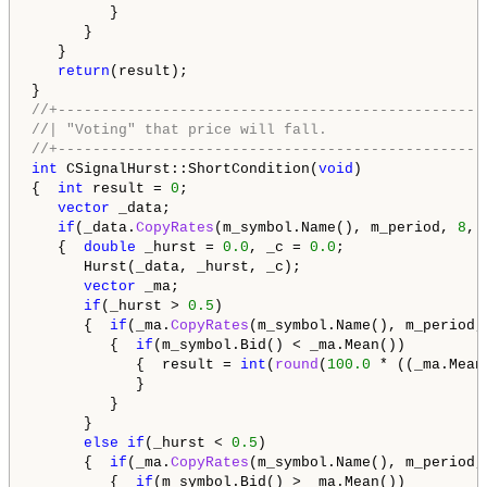
         }

      }

   }

return
(result);

//+-------------------------------------------------
//| "Voting" that price will fall.                  
//+-------------------------------------------------
int
 CSignalHurst::ShortCondition(
void
)

{  
int
 result = 
0
;

vector
 _data;

if
(_data.
CopyRates
(m_symbol.Name(), m_period, 
8
, 
   {  
double
 _hurst = 
0.0
, _c = 
0.0
;

      Hurst(_data, _hurst, _c);

vector
 _ma;

if
(_hurst > 
0.5
)

      {  
if
(_ma.
CopyRates
(m_symbol.Name(), m_period,
         {  
if
(m_symbol.Bid() < _ma.Mean())

            {  result = 
int
(
round
(
100.0
 * ((_ma.Mean
            }

         }

      }

else
if
(_hurst < 
0.5
)

      {  
if
(_ma.
CopyRates
(m_symbol.Name(), m_period,
         {  
if
(m_symbol.Bid() > _ma.Mean())
