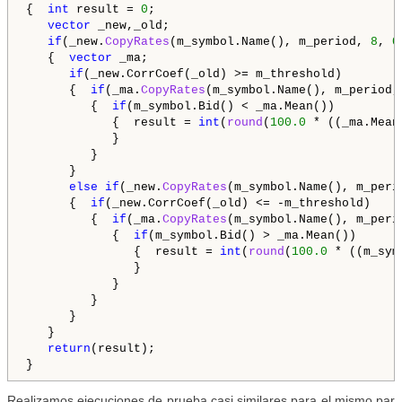
{  
int
 result = 
0
;

vector
 _new,_old;

if
(_new.
CopyRates
(m_symbol.Name(), m_period, 
8
, 
0
   {  
vector
 _ma;

if
(_new.CorrCoef(_old) >= m_threshold)

      {  
if
(_ma.
CopyRates
(m_symbol.Name(), m_period,
         {  
if
(m_symbol.Bid() < _ma.Mean())

            {  result = 
int
(
round
(
100.0
 * ((_ma.Mean
            }

         }

      }

else
if
(_new.
CopyRates
(m_symbol.Name(), m_peri
      {  
if
(_new.CorrCoef(_old) <= -m_threshold)

         {  
if
(_ma.
CopyRates
(m_symbol.Name(), m_peri
            {  
if
(m_symbol.Bid() > _ma.Mean())

               {  result = 
int
(
round
(
100.0
 * ((m_sym
               }

            }

         }

      }

   }

return
(result);

}
Realizamos ejecuciones de prueba casi similares para el mismo par