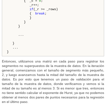
         {  _c = 
0
;

            _r++;

if
(_r >= _rows)

            {  
break
;

            }

         }

      }

      ...

   }

   ...

}
Entonces, utilizamos una matriz en cada paso para registrar los
segmentos no superpuestos de la muestra de datos. En la iteración
general, comenzamos con el tamaño de segmento más pequeño,
2, y luego avanzamos hasta la mitad del tamaño de la muestra de
datos. Es por esto que tenemos un paso de validación para el
tamaño de la muestra de datos, donde verificamos y vemos si la
mitad de su tamaño es al menos 3. Si es menor que tres, entonces
no tiene sentido calcular el exponente de Hurst, ya que no podemos
obtener al menos dos pares de puntos necesarios para la regresión
en el último paso.