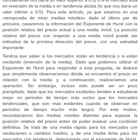
normalmente nos daría un valor superior a 0,5) o si el mercado está
en reversión de la media o en tendencia alcista (lo que nos daría un
valor inferior a 0,5). Para este artículo, ya que estamos en una
«temporada de mirar medias móviles» dado el último par de
artículos, casaremos la información del Exponente de Hurst con la
posición relativa del precio actual a una media móvil. La posición
relativa del precio con respecto a una media móvil puede ser
indicativa de la próxima dirección del precio, con una salvedad
importante.
Tendría que saber si los mercados están en tendencia o si están
oscilando (inversión de la media). Dado que podemos utilizar el
Exponente de Hurst para responder a esta pregunta, se deduce
que simplemente observaríamos dónde se encuentra el precio en
relación con la media y, a continuación, realizaríamos una
operación. Sin embargo, incluso esto puede ser un poco
precipitado, dado que los mercados oscilantes tienden a estudiarse
mejor en periodos de tiempo más cortos que los mercados
tendenciales, que son más evidentes cuando se observan en
periodos de tiempo mucho más largos. Por este motivo,
necesitaríamos dos medias móviles distintas para sopesar la
posición relativa del precio antes de poder evaluar una condición
definitiva. Se trata de una media rápida para los mercados con
oscilaciones o cambios medios, y de una media lenta para los
mercados con tendencia, determinada por el exponente de Hurst.