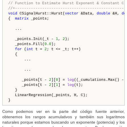
// Function to Estimate Hurst Exponent & Constant C
//+-------------------------------------------------
void
 CSignalHurst::Hurst(
vector
 &Data, 
double
 &H, 
do
{  
matrix
 _points;

   ...

   _points.Init(_t - 
1
, 
2
);

   _points.Fill(
0.0
);

for
 (
int
 t = 
2
; t <= _t; t++)

   {  

       ...

       ...

      _points[t - 
2
][
0
] = 
log
((_cumulations.Max() - 
      _points[t - 
2
][
1
] = 
log
(t);

   }

   LinearRegression(_points, H, C);

}
Como podemos ver en la parte del código fuente anterior,
obtenemos los rangos acumulativos y también sus logaritmos
naturales porque estamos buscando un exponente (potencia) y los