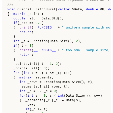
// Function to Estimate Hurst Exponent & Constant C
//+-------------------------------------------------
void
 CSignalHurst::Hurst(
vector
 &Data, 
double
 &H, 
do
{  
matrix
 _points;

double
 _std = Data.Std();

if
(_std == 
0.0
)

   {  
printf
(
__FUNCSIG__
 + 
" uniform sample with no 
return
;

   }

int
 _t = Fraction(Data.Size(), 
2
);

if
(_t < 
3
)

   {  
printf
(
__FUNCSIG__
 + 
" too small sample size, 
return
;

   }

   _points.Init(_t - 
1
, 
2
);

   _points.Fill(
0.0
);

for
 (
int
 t = 
2
; t <= _t; t++)

   {  
matrix
 _segments;

int
 _rows = Fraction(Data.Size(), t);

      _segments.Init(_rows, t);

int
 _r = 
0
, _c = 
0
;

for
(
int
 s = 
0
; s < 
int
(Data.Size()); s++)

      {  _segments[_r][_c] = Data[s];

         _c++;

if
(_c >= t)
