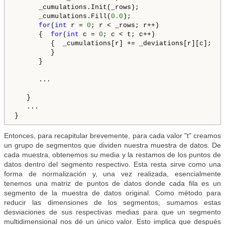
      _cumulations.Init(_rows);

      _cumulations.Fill(
0.0
);

for
(
int
 r = 
0
; r < _rows; r++)

      {  
for
(
int
 c = 
0
; c < t; c++)

         {  _cumulations[r] += _deviations[r][c];

         }

      }

      ...

   }

   ...

}
Entonces, para recapitular brevemente, para cada valor "t" creamos
un grupo de segmentos que dividen nuestra muestra de datos. De
cada muestra, obtenemos su media y la restamos de los puntos de
datos dentro del segmento respectivo. Esta resta sirve como una
forma de normalización y, una vez realizada, esencialmente
tenemos una matriz de puntos de datos donde cada fila es un
segmento de la muestra de datos original. Como método para
reducir las dimensiones de los segmentos, sumamos estas
desviaciones de sus respectivas medias para que un segmento
multidimensional nos dé un único valor. Esto implica que después