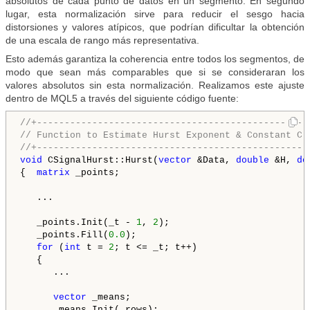
absolutos de cada punto de datos en un segmento. En segundo
lugar, esta normalización sirve para reducir el sesgo hacia
distorsiones y valores atípicos, que podrían dificultar la obtención
de una escala de rango más representativa.
Esto además garantiza la coherencia entre todos los segmentos, de
modo que sean más comparables que si se consideraran los
valores absolutos sin esta normalización. Realizamos este ajuste
dentro de MQL5 a través del siguiente código fuente:
//+-------------------------------------------------
// Function to Estimate Hurst Exponent & Constant C
//+-------------------------------------------------
void
 CSignalHurst::Hurst(
vector
 &Data, 
double
 &H, 
do
{  
matrix
 _points;

   ...

   _points.Init(_t - 
1
, 
2
);

   _points.Fill(
0.0
);

for
 (
int
 t = 
2
; t <= _t; t++)

   {  

      ...

vector
 _means;

      _means.Init(_rows);
