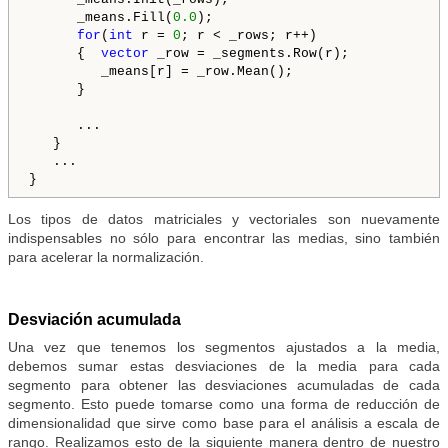
      _means.Fill(
0.0
);

for
(
int
 r = 
0
; r < _rows; r++)

      {  
vector
 _row = _segments.Row(r);

         _means[r] = _row.Mean();

      }

      ...

   }

   ...

}
Los tipos de datos matriciales y vectoriales son nuevamente
indispensables no sólo para encontrar las medias, sino también
para acelerar la normalización.
Desviación acumulada
Una vez que tenemos los segmentos ajustados a la media,
debemos sumar estas desviaciones de la media para cada
segmento para obtener las desviaciones acumuladas de cada
segmento. Esto puede tomarse como una forma de reducción de
dimensionalidad que sirve como base para el análisis a escala de
rango. Realizamos esto de la siguiente manera dentro de nuestro