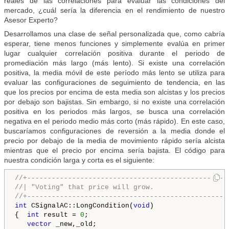
reales de las correlaciones para evaluar las condiciones del
mercado, ¿cuál sería la diferencia en el rendimiento de nuestro
Asesor Experto?
Desarrollamos una clase de señal personalizada que, como cabría
esperar, tiene menos funciones y simplemente evalúa en primer
lugar cualquier correlación positiva durante el periodo de
promediación más largo (más lento). Si existe una correlación
positiva, la media móvil de este período más lento se utiliza para
evaluar las configuraciones de seguimiento de tendencia, en las
que los precios por encima de esta media son alcistas y los precios
por debajo son bajistas. Sin embargo, si no existe una correlación
positiva en los periodos más largos, se busca una correlación
negativa en el periodo medio más corto (más rápido). En este caso,
buscaríamos configuraciones de reversión a la media donde el
precio por debajo de la media de movimiento rápido sería alcista
mientras que el precio por encima sería bajista. El código para
nuestra condición larga y corta es el siguiente:
//+-------------------------------------------------
//| "Voting" that price will grow.                  
//+-------------------------------------------------
int
 CSignalAC::LongCondition(
void
)

{  
int
 result = 
0
;

vector
 _new,_old;
