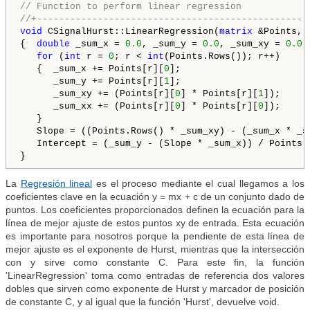
// Function to perform linear regression
//+-------------------------------------------------
void
 CSignalHurst::LinearRegression(
matrix
 &Points, 
{  
double
 _sum_x = 
0.0
, _sum_y = 
0.0
, _sum_xy = 
0.0
,
for
 (
int
 r = 
0
; r < 
int
(Points.Rows()); r++)

   {  _sum_x += Points[r][
0
];

      _sum_y += Points[r][
1
];

      _sum_xy += (Points[r][
0
] * Points[r][
1
]);

      _sum_xx += (Points[r][
0
] * Points[r][
0
]);

   }

   Slope = ((Points.Rows() * _sum_xy) - (_sum_x * _s
   Intercept = (_sum_y - (Slope * _sum_x)) / Points.R
}
La
Regresión lineal
es el proceso mediante el cual llegamos a los
coeficientes clave en la ecuación y = mx + c de un conjunto dado de
puntos. Los coeficientes proporcionados definen la ecuación para la
línea de mejor ajuste de estos puntos xy de entrada. Esta ecuación
es importante para nosotros porque la pendiente de esta línea de
mejor ajuste es el exponente de Hurst, mientras que la intersección
con y sirve como constante C. Para este fin, la función
'LinearRegression' toma como entradas de referencia dos valores
dobles que sirven como exponente de Hurst y marcador de posición
de constante C, y al igual que la función 'Hurst', devuelve void.