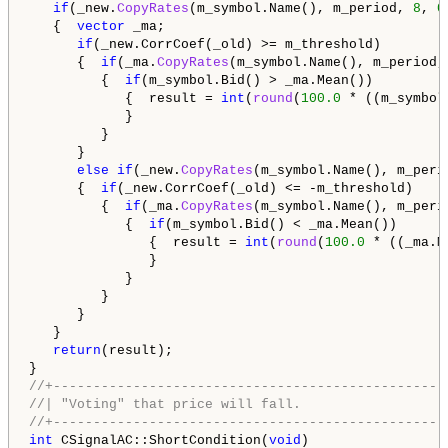
if
(_new.
CopyRates
(m_symbol.Name(), m_period, 
8
, 
0
   {  
vector
 _ma;

if
(_new.CorrCoef(_old) >= m_threshold)

      {  
if
(_ma.
CopyRates
(m_symbol.Name(), m_period,
         {  
if
(m_symbol.Bid() > _ma.Mean())

            {  result = 
int
(
round
(
100.0
 * ((m_symbol
            }

         }

      }

else
if
(_new.
CopyRates
(m_symbol.Name(), m_peri
      {  
if
(_new.CorrCoef(_old) <= -m_threshold)

         {  
if
(_ma.
CopyRates
(m_symbol.Name(), m_peri
            {  
if
(m_symbol.Bid() < _ma.Mean())

               {  result = 
int
(
round
(
100.0
 * ((_ma.M
               }

            }

         }

      }

   }

return
(result);

//+-------------------------------------------------
//| "Voting" that price will fall.                  
//+-------------------------------------------------
int
 CSignalAC::ShortCondition(
void
)
