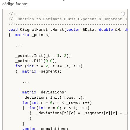
código fuente:
//+-------------------------------------------------
// Function to Estimate Hurst Exponent & Constant C
//+-------------------------------------------------
void
 CSignalHurst::Hurst(
vector
 &Data, 
double
 &H, 
do
{  
matrix
 _points;

   ...

   _points.Init(_t - 
1
, 
2
);

   _points.Fill(
0.0
);

for
 (
int
 t = 
2
; t <= _t; t++)

   {  
matrix
 _segments;

      ...

matrix
 _deviations;

      _deviations.Init(_rows, t);

for
(
int
 r = 
0
; r < _rows; r++)

      {  
for
(
int
 c = 
0
; c < t; c++)

         {  _deviations[r][c] = _segments[r][c] - _me
         }

      }

vector
 _cumulations;
