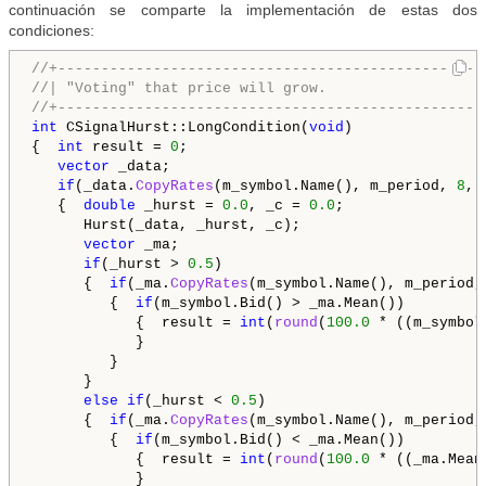
continuación se comparte la implementación de estas dos
condiciones:
//+-------------------------------------------------
//| "Voting" that price will grow.                  
//+-------------------------------------------------
int
 CSignalHurst::LongCondition(
void
)

{  
int
 result = 
0
;

vector
 _data;

if
(_data.
CopyRates
(m_symbol.Name(), m_period, 
8
, 
   {  
double
 _hurst = 
0.0
, _c = 
0.0
;

      Hurst(_data, _hurst, _c);

vector
 _ma;

if
(_hurst > 
0.5
)

      {  
if
(_ma.
CopyRates
(m_symbol.Name(), m_period,
         {  
if
(m_symbol.Bid() > _ma.Mean())

            {  result = 
int
(
round
(
100.0
 * ((m_symbol
            }

         }

      }

else
if
(_hurst < 
0.5
)

      {  
if
(_ma.
CopyRates
(m_symbol.Name(), m_period,
         {  
if
(m_symbol.Bid() < _ma.Mean())

            {  result = 
int
(
round
(
100.0
 * ((_ma.Mean
            }
