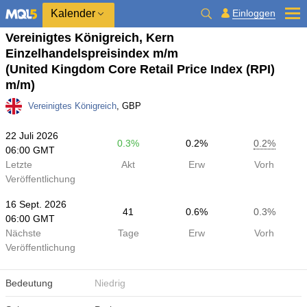
Kalender
Einloggen
Vereinigtes Königreich, Kern
Einzelhandelspreisindex m/m
(United Kingdom Core Retail Price Index (RPI)
m/m)
Vereinigtes Königreich
, GBP
22 Juli 2026
0.3%
0.2%
0.2%
06:00 GMT
Letzte
Akt
Erw
Vorh
Veröffentlichung
16 Sept. 2026
41
0.6%
0.3%
06:00 GMT
Nächste
Tage
Erw
Vorh
Veröffentlichung
Bedeutung
Niedrig