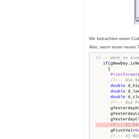
Wir betrachten einen Cod
Also, wenn einen neuen 
//--- wenn es ein
if
(gNewDay.isNe
     {

PrintFormat
//--- Die N
double
 d_hi
double
 d_lo
double
 d_cl
//--- die P
      gYesterdayHi
      gYesterdayLo
/
/--- 1) Pi
      gPivotVal=
N
//--- 4) RE