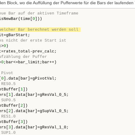
den Block, wo die Auffüllung der Pufferwerte für die Bars der laufenden 
eue Bar auf der aktiven Timeframe
isNewBar(time[
0
]))

welcher Bar berechnet werden soll 
it=gBarStart;

es nicht der erste Start ist
c>
0
)

t=rates_total-prev_calc;

ufzählung der Puffer 
=
0
;bar<=bar_limit;bar++)

 Pivot
[
0
].data[bar]=gPivotVal;

 RES0.5
otBuffer[
1
])

ers[
1
].data[bar]=gResVal_0_5;

 SUP0.5
otBuffer[
2
])

ers[
2
].data[bar]=gSupVal_0_5;

 RES1.0
otBuffer[
3
])

ers[
3
].data[bar]=gResVal_1_0;

 SUP1.0