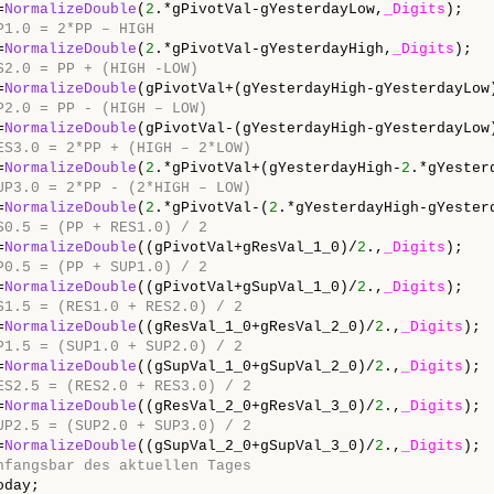
=
NormalizeDouble
(
2
.*gPivotVal-gYesterdayLow,
_Digits
);

P1.0 = 2*PP – HIGH
=
NormalizeDouble
(
2
.*gPivotVal-gYesterdayHigh,
_Digits
);

S2.0 = PP + (HIGH -LOW)
=
NormalizeDouble
(gPivotVal+(gYesterdayHigh-gYesterdayLow
P2.0 = PP - (HIGH – LOW)
=
NormalizeDouble
(gPivotVal-(gYesterdayHigh-gYesterdayLow
ES3.0 = 2*PP + (HIGH – 2*LOW)
=
NormalizeDouble
(
2
.*gPivotVal+(gYesterdayHigh-
2
.*gYester
UP3.0 = 2*PP - (2*HIGH – LOW)
=
NormalizeDouble
(
2
.*gPivotVal-(
2
.*gYesterdayHigh-gYester
S0.5 = (PP + RES1.0) / 2
=
NormalizeDouble
((gPivotVal+gResVal_1_0)/
2
.,
_Digits
);

P0.5 = (PP + SUP1.0) / 2
=
NormalizeDouble
((gPivotVal+gSupVal_1_0)/
2
.,
_Digits
);

S1.5 = (RES1.0 + RES2.0) / 2
=
NormalizeDouble
((gResVal_1_0+gResVal_2_0)/
2
.,
_Digits
);

P1.5 = (SUP1.0 + SUP2.0) / 2
=
NormalizeDouble
((gSupVal_1_0+gSupVal_2_0)/
2
.,
_Digits
);

ES2.5 = (RES2.0 + RES3.0) / 2
=
NormalizeDouble
((gResVal_2_0+gResVal_3_0)/
2
.,
_Digits
);

UP2.5 = (SUP2.0 + SUP3.0) / 2
=
NormalizeDouble
((gSupVal_2_0+gSupVal_3_0)/
2
.,
_Digits
);

nfangsbar des aktuellen Tages
day;
