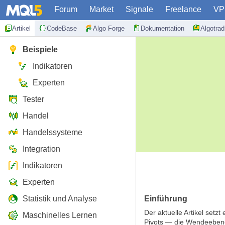
Forum
Market
Signale
Freelance
VP
Artikel
CodeBase
Algo Forge
Dokumentation
Algotra
Beispiele
Indikatoren
Experten
Tester
Handel
Handelssysteme
Integration
Indikatoren
Experten
Statistik und Analyse
Einführung
Der aktuelle Artikel setz
Maschinelles Lernen
Pivots — die Wendeebene