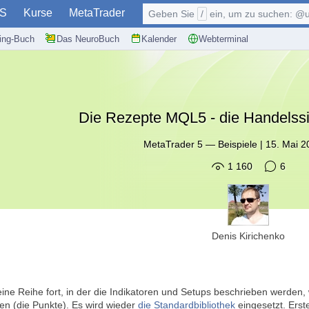
S
Kurse
MetaTrader
Geben Sie
/
ein, um zu suchen: @user, $symb
ding-Buch
Das NeuroBuch
Kalender
Webterminal
Die Rezepte MQL5 - die Handelssi
MetaTrader 5
—
Beispiele
|
15. Mai 2
1 160
6
Denis Kirichenko
t eine Reihe fort, in der die Indikatoren und Setups beschrieben werden
n (die Punkte). Es wird wieder
die Standardbibliothek
eingesetzt. Ers