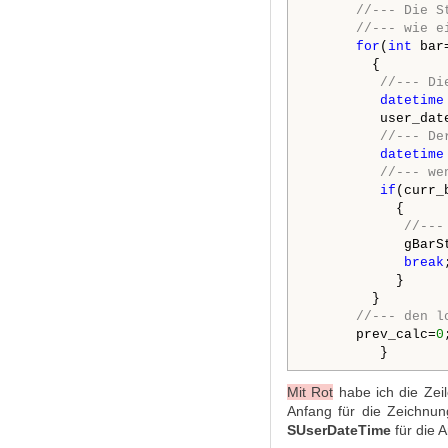
//--- Die S
//--- wie e
for
(
int
 bar
        {

//--- Di
datetime
         user_dat
//--- De
datetime
//--- we
if
(curr_
           {

//---
            gBarS
break
;
           }

        }

//--- den l
      prev_calc=
0
;
Mit Rot
habe ich
die Ze
Anfang für die Zeichnun
SUserDateTime
für die 