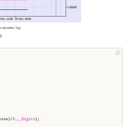
en aktuellen Tag
g.
lose)/
3
.,
_Digits
);
