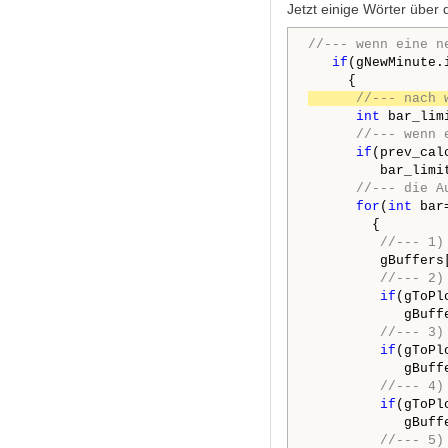
Jetzt einige Wörter über 
//--- wenn eine n
if
(gNewMinute.
//--- nach 
int
 bar_lim
//--- wenn 
if
(prev_cal
         bar_limi
//--- die A
for
(
int
 bar
        {

//--- 1)
         gBuffers
//--- 2)
if
(gToPl
            gBuff
//--- 3)
if
(gToPl
            gBuff
//--- 4)
if
(gToPl
            gBuff
//--- 5)