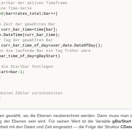
tartbar der aktiven Timeframe
ine Time-Serie
=
0
;bar<rates_total;bar++)

e Zeit der gewählten Bar
 curr_bar_time=time[bar];

e.DateTime(curr_bar_time);

r Tag der gewählten Bar
 curr_bar_time_of_day=user_date.DateOfDay();

nn die laufende Bar ein Tag früher wäre
bar_time_of_day<gDayStart)

 die Startbar festlegen
tart=bar-
1
;



okalen Zähler zurücksetzten


ilen gewählt, wo die Ebenen neuberechnet werden. Dann muss man di
g der Ebenen sein wird. Für seinen Wert ist die Variable
gBarStart
Arbeit mit den Daten und Zeit eingesetzt — die Folge der Struktur
CDat