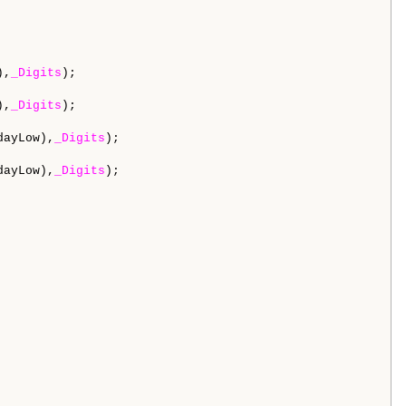
),
_Digits
);

),
_Digits
);

dayLow),
_Digits
);

dayLow),
_Digits
);
