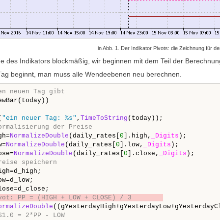
in Abb. 1
. Der Indikator Pivots: die Zeichnung für d
e des Indikators blockmäßig, wir beginnen mit dem Teil der Berechnun
Tag beginnt, man muss alle Wendeebenen neu berechnen.
en neuen Tag gibt
wBar(today))

(
"ein neuer Tag: %s"
,
TimeToString
(today));

ormalisierung der Preise
gh=
NormalizeDouble
(daily_rates[
0
].high,
_Digits
);

w=
NormalizeDouble
(daily_rates[
0
].low,
_Digits
);

ose=
NormalizeDouble
(daily_rates[
0
].close,
_Digits
);

reise speichern
gh=d_high;

w=d_low;

vot: PP = (HIGH + LOW + CLOSE) / 3        
ormalizeDouble
((gYesterdayHigh+gYesterdayLow+gYesterdayC
S1.0 = 2*PP - LOW