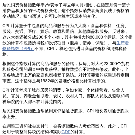
居民消费价格指数年率y/y表示了与去年同月相比，在指定月份一篮子
消费品和服务的平均价格变化。这个指数从消费者角度反映了价格的
变动情况。换句话说，它可以估算生活成本的变化。
CPI 计算篮子中包含的商品和服务分为八大类：食品和饮料、住房、
服装、交通、医疗、娱乐、教育和通信、其他商品和服务。反过来，
这八大类还被分成200多个小类，其中包括大约80,000个标题。这个指
数的计算不包括所得税和投资项目（股票，债券，保险）。与
生产者
物价指数（PPI）
不同，CPI 计算还包括进口商品的价格和消费税价
格。
根据这个指数计算的商品和服务的价格，从每月对大约23,000个贸易
和服务公司的调查中收集获得。抽样数据会不时地被修改。此外，全
国各地成千上万的家庭也都接受了采访。对计算要素的权重进行定期
审查。这个指标是与1982年的基准价格相比计算出来的。
CPI 计算考虑了城市居民的消费，例如专家、个体经营者、失业人
员、官员、养老金领取者。农民、农村人口、部队人员以及监狱和精
神病院的个人都不在计算范围内。
居民消费价格指数通常被用来评估通货膨胀。CPI 增长表明通货膨胀
率上升。
在调整工资和社会支付时，会将该指数纳入考虑范围内。此外，CPI
还用于调整所得税的结构和实际
GDP
的计算。